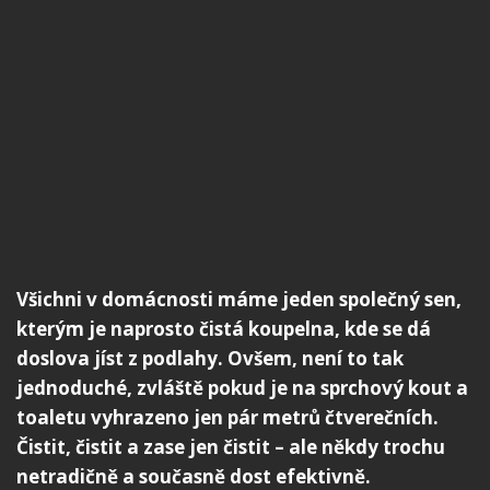
Všichni v domácnosti máme jeden společný sen,
kterým je naprosto čistá koupelna, kde se dá
doslova jíst z podlahy. Ovšem, není to tak
jednoduché, zvláště pokud je na sprchový kout a
toaletu vyhrazeno jen pár metrů čtverečních.
Čistit, čistit a zase jen čistit – ale někdy trochu
netradičně a současně dost efektivně.