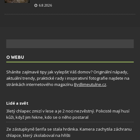
6.8.2026
O WEBU
Sháníte zajímavé tipy jak vylepšit Váš domov? Originální nápady,
aktuální trendy, praktické rady i inspirativní fotografie najdete na
stránkách internetového magazínu
Bydlimeutulne.cz
.
Lidé a svět
3letý chlapec zmizí v lese a je 2 noci nezvěstný. Policisté mají husí
kůži, když jim řekne, kdo se o něho postaral
Ze zástupkyně šerifa se stala hrdinka. Kamera zachytila záchranu
chlapce, který zkolaboval na hřišti