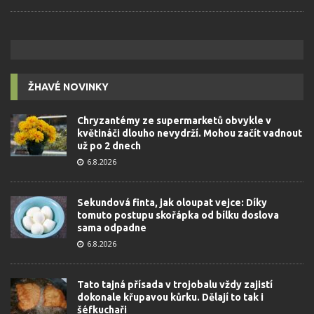
ŽHAVÉ NOVINKY
Chryzantémy ze supermarketů obvykle v
květináči dlouho nevydrží. Mohou začít vadnout
už po 2 dnech
6.8.2026
Sekundová finta, jak oloupat vejce: Díky
tomuto postupu skořápka od bílku doslova
sama odpadne
6.8.2026
Tato tajná přísada v trojobalu vždy zajistí
dokonale křupavou kůrku. Dělají to tak i
šéfkuchaři