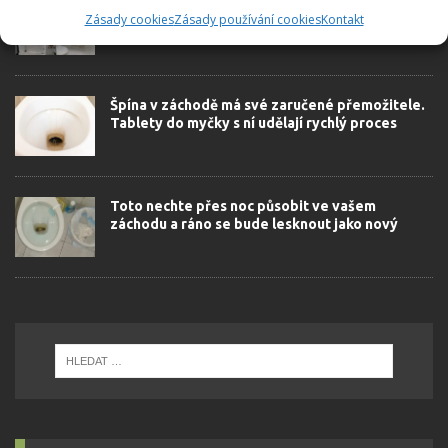
Bílá barva do současné moderní koupelny
Zásady cookies
Zásady používání cookies
Kontakt
rozhodně patří
Špína v záchodě má své zaručené přemožitele.
Tablety do myčky s ní udělají rychlý proces
Toto nechte přes noc působit ve vašem
záchodu a ráno se bude lesknout jako nový