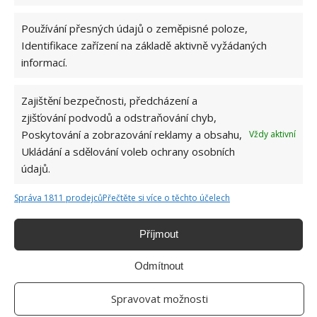
Používání přesných údajů o zeměpisné poloze,
Identifikace zařízení na základě aktivně vyžádaných
informací.
Zajištění bezpečnosti, předcházení a
zjišťování podvodů a odstraňování chyb,
Poskytování a zobrazování reklamy a obsahu,
Vždy aktivní
Ukládání a sdělování voleb ochrany osobních
údajů.
Správa 1811 prodejců
Přečtěte si více o těchto účelech
KOUPELNA
UMYVADLO
ZÁCHOD
Příjmout
Odmítnout
SOUVISEJÍCÍ ČLÁNKY
Spravovat možnosti