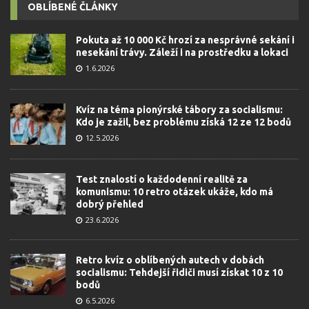
OBLÍBENÉ ČLÁNKY
Pokuta až 10 000 Kč hrozí za nesprávné sekání i
nesekání trávy. Záleží i na prostředku a lokaci
1.6.2026
Kvíz na téma pionýrské tábory za socialismu:
Kdo je zažil, bez problému získá 12 ze 12 bodů
12.5.2026
Test znalostí o každodenní realitě za
komunismu: 10 retro otázek ukáže, kdo má
dobrý přehled
23.6.2026
Retro kvíz o oblíbených autech v dobách
socialismu: Tehdejší řidiči musí získat 10 z 10
bodů
6.5.2026