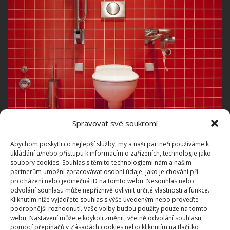
Spravovat své soukromí
Abychom poskytli co nejlepší služby, my a naši partneři používáme k
Obrovský počet bakterií se může nerušeně množit i
ukládání a/nebo přístupu k informacím o zařízeních, technologie jako
v záchodové míse. Nezapomeňte ji vyčistit i na
soubory cookies. Souhlas s těmito technologiemi nám a našim
partnerům umožní zpracovávat osobní údaje, jako je chování při
spodní straně, ve štěrbinách se určitě hodí použít i
procházení nebo jedinečná ID na tomto webu. Nesouhlas nebo
starý zubní kartáček, protože zrovna v těchto
odvolání souhlasu může nepříznivě ovlivnit určité vlastnosti a funkce.
Kliknutím níže vyjádřete souhlas s výše uvedeným nebo proveďte
místech se drží nejvíce nečistot. Pokud chcete
podrobnější rozhodnutí. Vaše volby budou použity pouze na tomto
maximální efekt, toaletní prkénko namočte do
webu. Nastavení můžete kdykoli změnit, včetně odvolání souhlasu,
pomocí přepínačů v Zásadách cookies nebo kliknutím na tlačítko