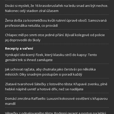
Diváci si mysleli, že 16 krasobruslařek na ledu snad ani být nechce.
Nakonec celý stadion zíral úžasem
Žena došla za kosmetičkou kvůli rutinní úpravě obočí. Samozvaná
profesionálka netušila, co provádí
Chlapec měl po smrti otce jediné přání. Bývalí kolegové od policie
jej doprovodili do školy
Recepty a vaření
Vynikající obrácený řízek, který klasiku strčí do kapsy: Tento
geniální trik si ihned zamilujete
Jak uchovat rajčata, aby chutnala jako čerstvá i po několika
měsících: Díky snadným postupům si poradí každý
Zlatavé tvarohové šátečky z listového těsta: Křupavé zvenku, plné
hebké náplně uvnitř a hotové dřív, než se nadějete
Domácí zmrzlina Raffaello: Luxusní kokosové osvěžení s křupavou
mandlí
Věnečky z odpalovaného těsta: Rodinný recept a postup na lehký