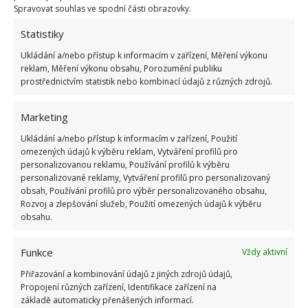
roztoku dezinfekčního prostředku a teplé vody, poté
Spravovat souhlas ve spodní části obrazovky.
důkladně osušte a vraťte vše na své původní místo.
Statistiky
A co vypínače?
Ukládání a/nebo přístup k informacím v zařízení, Měření výkonu
reklam, Měření výkonu obsahu, Porozumění publiku
prostřednictvím statistik nebo kombinací údajů z různých zdrojů.
Ty jsou trochu mastné, najdeme na nich otisky prstů
a při doteku lepí. Je třeba postupovat pomalu a
Marketing
jemně, pomůže nám univerzální mikrovlákno a
Ukládání a/nebo přístup k informacím v zařízení, Použití
trochu dezinfekčního roztoku. Následně vše vytřeme
omezených údajů k výběru reklam, Vytváření profilů pro
dosucha a posvítíme si na celou koupelnu, která se
personalizovanou reklamu, Používání profilů k výběru
personalizované reklamy, Vytváření profilů pro personalizovaný
leskne doslova jako nová!
obsah, Používání profilů pro výběr personalizovaného obsahu,
Rozvoj a zlepšování služeb, Použití omezených údajů k výběru
Obrázky: pixabay
obsahu.
Funkce
Vždy aktivní
Přiřazování a kombinování údajů z jiných zdrojů údajů,
Propojení různých zařízení, Identifikace zařízení na
základě automaticky přenášených informací.