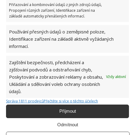
Přiřazování a kombinování údajů z jiných zdrojů údajů,
pochází ze suchých a slunečných částí tropické
Propojení různých zařízení, Identifikace zařízení na
Afriky. Má tedy ráda slunná místa, ale přežije také
základě automaticky přenášených informací.
v temných místnostech. I tady si můžete pořídit dvě
rostliny a střídat jejich místa v bytě. Měla by mít
Používání přesných údajů o zeměpisné poloze,
mírně vlhkou půdu, což zajistíte talířem pod
Identifikace zařízení na základě aktivně vyžádaných
informací.
květináčem.
Zajištění bezpečnosti, předcházení a
zjišťování podvodů a odstraňování chyb,
Poskytování a zobrazování reklamy a obsahu,
Vždy aktivní
Ukládání a sdělování voleb ochrany osobních
údajů.
Správa 1811 prodejců
Přečtěte si více o těchto účelech
Příjmout
Odmítnout