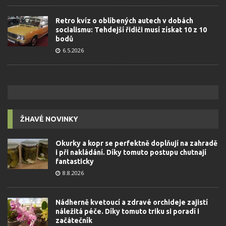
Retro kvíz o oblíbených autech v dobách
socialismu: Tehdejší řidiči musí získat 10 z 10
bodů
6.5.2026
ŽHAVÉ NOVINKY
Okurky a kopr se perfektně doplňují na zahradě
i při nakládání. Díky tomuto postupu chutnají
fantasticky
8.8.2026
Nádherně kvetoucí a zdravé orchideje zajistí
náležitá péče. Díky tomuto triku si poradí i
začátečník