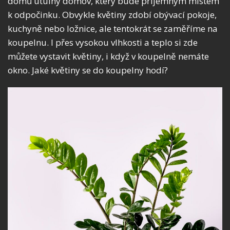
domů útulný domov, který bude příjemným místem
k odpočinku. Obvykle květiny zdobí obývací pokoje,
kuchyně nebo ložnice, ale tentokrát se zaměříme na
koupelnu. I přes vysokou vlhkosti a teplo si zde
můžete vystavit květiny, i když v koupelně nemáte
okno. Jaké květiny se do koupelny hodí?