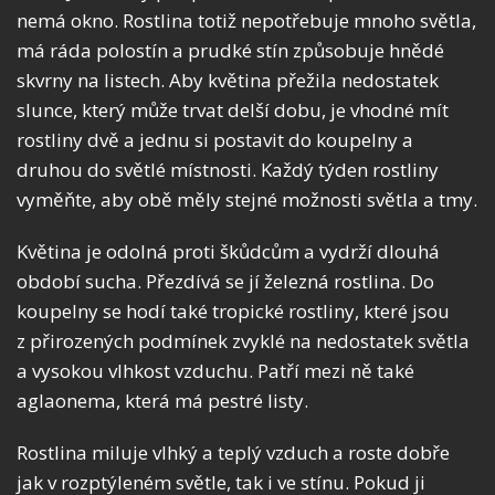
nemá okno. Rostlina totiž nepotřebuje mnoho světla,
má ráda polostín a prudké stín způsobuje hnědé
skvrny na listech. Aby květina přežila nedostatek
slunce, který může trvat delší dobu, je vhodné mít
rostliny dvě a jednu si postavit do koupelny a
druhou do světlé místnosti. Každý týden rostliny
vyměňte, aby obě měly stejné možnosti světla a tmy.
Květina je odolná proti škůdcům a vydrží dlouhá
období sucha. Přezdívá se jí železná rostlina. Do
koupelny se hodí také tropické rostliny, které jsou
z přirozených podmínek zvyklé na nedostatek světla
a vysokou vlhkost vzduchu. Patří mezi ně také
aglaonema, která má pestré listy.
Rostlina miluje vlhký a teplý vzduch a roste dobře
jak v rozptýleném světle, tak i ve stínu. Pokud ji