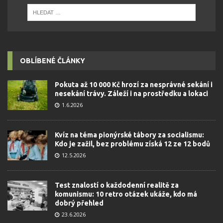
OBLÍBENÉ ČLÁNKY
Pokuta až 10 000 Kč hrozí za nesprávné sekání i
nesekání trávy. Záleží i na prostředku a lokaci
1.6.2026
Kvíz na téma pionýrské tábory za socialismu:
Kdo je zažil, bez problému získá 12 ze 12 bodů
12.5.2026
Test znalostí o každodenní realitě za
komunismu: 10 retro otázek ukáže, kdo má
dobrý přehled
23.6.2026