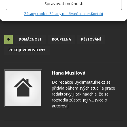
Spravovat možnosti
Zásady cookies
Zásady používání cookies
Kontakt
DOMÁCNOST
KOUPELNA
PĚSTOVÁNÍ
POKOJOVÉ ROSTLINY
Hana Musilová
Do redakce Bydlimeutulne.cz se
přidala během svých studií a práce
redaktorky ji tak nadchla, že se
rozhodla zůstat. Její v...
[Více o
autorovi]