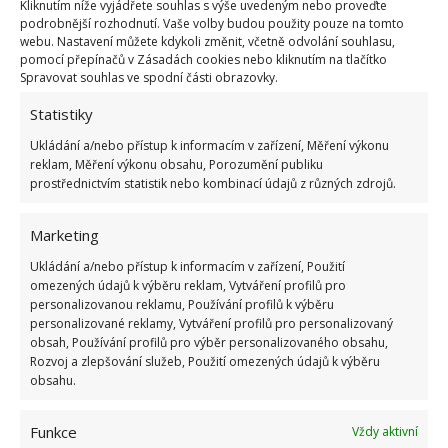
Kliknutím níže vyjádřete souhlas s výše uvedeným nebo proveďte
podrobnější rozhodnutí. Vaše volby budou použity pouze na tomto
Toulitka je tropická rostlina, která
webu. Nastavení můžete kdykoli změnit, včetně odvolání souhlasu,
pomocí přepínačů v Zásadách cookies nebo kliknutím na tlačítko
miluje vysoké teploty i vlhkost
Spravovat souhlas ve spodní části obrazovky.
Statistiky
Anthurium neboli Toulitka je rostlina, která má
Ukládání a/nebo přístup k informacím v zařízení, Měření výkonu
lesklé listy ve tvaru srdce. Její květenství může být
reklam, Měření výkonu obsahu, Porozumění publiku
červené, růžové, oranžové, bílé nebo zelené barvy.
prostřednictvím statistik nebo kombinací údajů z různých zdrojů.
Kvete po celý rok a její květy vydrží několik měsíců.
Rostliny nemají rády sluneční světlo, ale aby
Marketing
rozkvetly, potřebují světlo rozptýlené. Zajistěte jim
Ukládání a/nebo přístup k informacím v zařízení, Použití
umělé osvětlení, můžete nainstalovat například
omezených údajů k výběru reklam, Vytváření profilů pro
personalizovanou reklamu, Používání profilů k výběru
úsporné LED diody. Rostlinu ale můžete, stejně jako
personalizované reklamy, Vytváření profilů pro personalizovaný
předchozí, občas přesunout do světlé místnosti.
obsah, Používání profilů pro výběr personalizovaného obsahu,
Rozvoj a zlepšování služeb, Použití omezených údajů k výběru
obsahu.
Sansevieria neboli Tchýnin jazyk je také nesmrtelná
rostlina, stejně jako Zamiokulkas. Snadno se pěstuje
Funkce
Vždy aktivní
a snáší mnoho nepříznivých podmínek. Květina