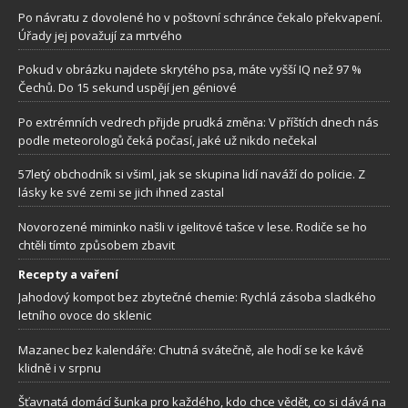
Po návratu z dovolené ho v poštovní schránce čekalo překvapení.
Úřady jej považují za mrtvého
Pokud v obrázku najdete skrytého psa, máte vyšší IQ než 97 %
Čechů. Do 15 sekund uspějí jen géniové
Po extrémních vedrech přijde prudká změna: V příštích dnech nás
podle meteorologů čeká počasí, jaké už nikdo nečekal
57letý obchodník si všiml, jak se skupina lidí naváží do policie. Z
lásky ke své zemi se jich ihned zastal
Novorozené miminko našli v igelitové tašce v lese. Rodiče se ho
chtěli tímto způsobem zbavit
Recepty a vaření
Jahodový kompot bez zbytečné chemie: Rychlá zásoba sladkého
letního ovoce do sklenic
Mazanec bez kalendáře: Chutná svátečně, ale hodí se ke kávě
klidně i v srpnu
Šťavnatá domácí šunka pro každého, kdo chce vědět, co si dává na