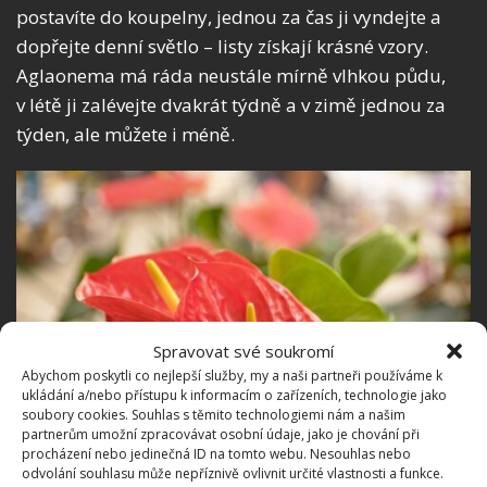
postavíte do koupelny, jednou za čas ji vyndejte a
dopřejte denní světlo – listy získají krásné vzory.
Aglaonema má ráda neustále mírně vlhkou půdu,
v létě ji zalévejte dvakrát týdně a v zimě jednou za
týden, ale můžete i méně.
Spravovat své soukromí
Abychom poskytli co nejlepší služby, my a naši partneři používáme k
ukládání a/nebo přístupu k informacím o zařízeních, technologie jako
soubory cookies. Souhlas s těmito technologiemi nám a našim
partnerům umožní zpracovávat osobní údaje, jako je chování při
procházení nebo jedinečná ID na tomto webu. Nesouhlas nebo
odvolání souhlasu může nepříznivě ovlivnit určité vlastnosti a funkce.
Fotografie: Freepik