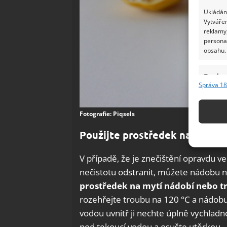
Ukládání
Vytvářen
reklamy,
persona
obsahu.
Funkc
Správa 18
Přiřazov
Identifi
Fotografie: Piqsels
Použív
Použijte prostředek na mytí n
základ
V případě, že je znečištění opravdu 
Zajišt
nečistotu odstranit, můžete nádobu 
odstra
prostředek na mytí nádobí nebo 
Ukládá
rozehřejte troubu na 120 °C a nádobu d
vodou uvnitř ji nechte úplně vychlad
pod tekoucí vodou a osušte utěrkou.