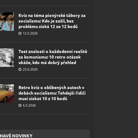
Kvíz na téma pionýrské tábory za
socialismu: Kdo je zažil, bez
problému získá 12 ze 12 bodů
12.5.2026
Test znalostí o každodenní realitě
za komunismu: 10 retro otázek
ukáže, kdo má dobrý přehled
23.6.2026
Retro kvíz o oblíbených autech v
dobách socialismu: Tehdejší řidiči
musí získat 10 z 10 bodů
6.5.2026
HAVÉ NOVINKY