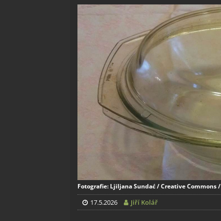
Fotografie: Ljiljana Sundać / Creative Commons / 
17.5.2026
Jiří Kolář