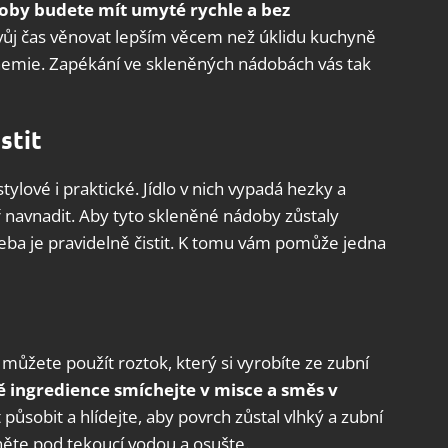
by budete mít umyté rychle a bez
vůj čas věnovat lepším věcem než úklidu kuchyně
chemie. Zapékání ve skleněných nádobách vás tak
stit
ylové i praktické. Jídlo v nich vypadá hezky a
 navnadit. Aby tyto skleněné nádoby zůstaly
řeba je pravidelně čistit. K tomu vám pomůže jedna
můžete použít roztok, který si vyrobíte ze zubní
ě ingredience smíchejte v misce a směs v
působit a hlídejte, aby povrch zůstal vlhký a zubní
ěte pod tekoucí vodou a osušte.