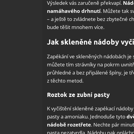
Výsledek vás zaručeně překvapí.
Nádo
namáhavého drhnutí
. Můžete tak s
– a ještě to zvládnete bez zbytečné 
bude těšit mnohem více.
Jak skleněné nádoby vyči
Zapékání ve skleněných nádobách je st
můžete tím strávníky na pokrm uvnitř
průhledné a bez připálené špíny, je t
z těchto metod.
Roztok ze zubní pasty
K vyčištění skleněné zapékací nádoby 
pasty a amoniaku. Jednoduše tyto
dv
nádobě rozetřete
. Nechte pár minut 
pasta nezatvrdla. Nádobu pak opláchn