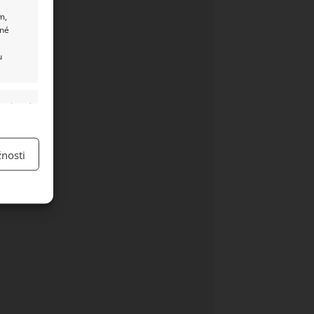
m,
ané
u
y aktivní
nosti
y aktivní