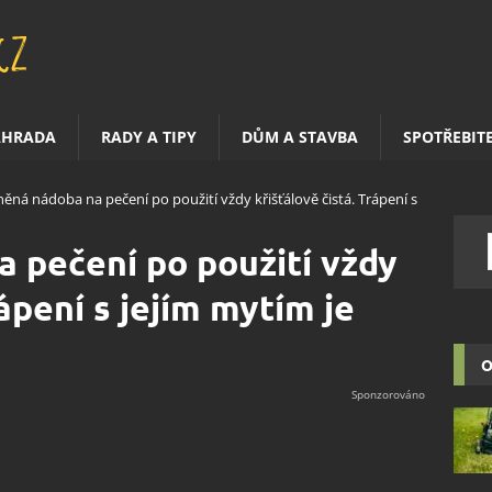
AHRADA
RADY A TIPY
DŮM A STAVBA
SPOTŘEBIT
něná nádoba na pečení po použití vždy křišťálově čistá. Trápení s
 pečení po použití vždy
rápení s jejím mytím je
O