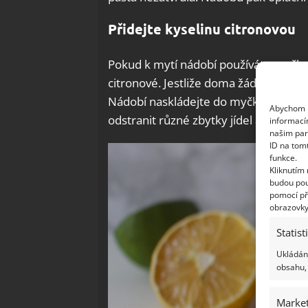
Přidejte kyselinu citronovou
Pokud k mytí nádobí používáte myčku,
citronové. Jestliže doma žádnou nemát
Nádobí naskládejte do myčky, jak jste
Abychom p
odstranit různé zbytky jídel a sklo s
informací
našim par
ID na tom
funkce.
Kliknutím
budou pou
pomocí př
obrazovky
Statist
Ukládání
obsahu, 
Market