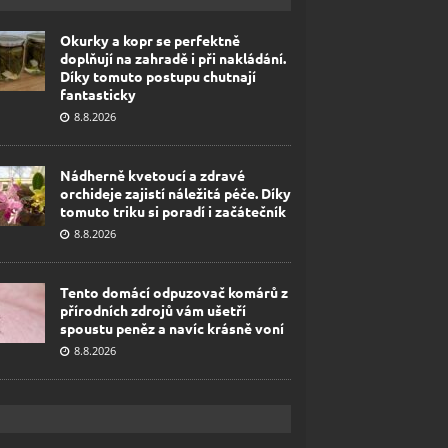
Okurky a kopr se perfektně
doplňují na zahradě i při nakládání.
Díky tomuto postupu chutnají
fantasticky
8.8.2026
Nádherně kvetoucí a zdravé
orchideje zajistí náležitá péče. Díky
tomuto triku si poradí i začátečník
8.8.2026
Tento domácí odpuzovač komárů z
přírodních zdrojů vám ušetří
spoustu peněz a navíc krásně voní
8.8.2026