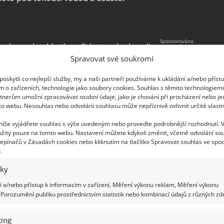
 zkuste k tabletám přidat trochu kyseliny
Spravovat své soukromí
e, nalijte k zásobníku na tablety trochu octa.
 zvyklí, a myčku zapněte. Kyselina dokáže
oskytli co nejlepší služby, my a naši partneři používáme k ukládání a/nebo příst
e po skončení mycího programu krásně leskne.
m o zařízeních, technologie jako soubory cookies. Souhlas s těmito technologiem
tnerům umožní zpracovávat osobní údaje, jako je chování při procházení nebo j
to webu. Nesouhlas nebo odvolání souhlasu může nepříznivě ovlivnit určité vlastn
 níže vyjádřete souhlas s výše uvedeným nebo proveďte podrobnější rozhodnutí. 
žity pouze na tomto webu. Nastavení můžete kdykoli změnit, včetně odvolání so
epínačů v Zásadách cookies nebo kliknutím na tlačítko Spravovat souhlas ve spod
.
iky
 a/nebo přístup k informacím v zařízení, Měření výkonu reklam, Měření výkonu
Porozumění publiku prostřednictvím statistik nebo kombinací údajů z různých zdr
ing