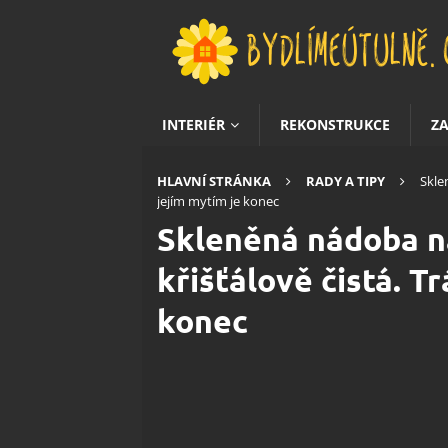
INTERIÉR
REKONSTRUKCE
Z
HLAVNÍ STRÁNKA
RADY A TIPY
Skle
jejím mytím je konec
Skleněná nádoba na
křišťálově čistá. T
konec