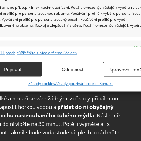
 a/nebo přístup k informacím v zařízení, Použití omezených údajů k výběru rekla
í profilů pro personalizovanou reklamu, Používání profilů k výběru personalizov
 Vytváření profilů pro personalizovaný obsah, Používání profilů pro výběr
lizovaného obsahu, Rozvoj a zlepšování služeb, Použití omezených údajů k výběr
e
Vžd
11 prodejců
Přečtěte si více o těchto účelech
ání a kombinování údajů z jiných zdrojů údajů, Propojení různých zařízení,
kace zařízení na základě automaticky přenášených informací.
Spravovat mož
Příjmout
Odmítnout
ání přesných údajů o zeměpisné poloze, Identifikace zařízení na
ádobí
Zásady cookies
Zásady používání cookies
Kontakt
ě aktivně vyžádaných informací.
velké a nedaří se vám žádnými způsoby připálenou
ění bezpečnosti, předcházení a zjišťování podvodů a
napustit horkou vodou a
přidat do ní obyčejný
ňování chyb, Poskytování a zobrazování reklamy a obsahu,
Vžd
trochu nastrouhaného tuhého mýdla
. Následně
ní a sdělování voleb ochrany osobních údajů.
o ní vložte na 30 minut. Poté ji vyjměte a i s
nout. Jakmile bude voda studená, plech opláchněte