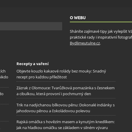
O WEBU
Sháníte zajímavé tipy jak vylepšit 
praktické rady i inspirativní fotog
Bydlimeutulne.cz
.
Recepty a vaření
tích
Objevte kouzlo kakaové rolády bez mouky: Snadný
nikdo
recept pro každou příležitost
Zázrak z Olomouce: Tvarůžková pomazánka s česnekem
 do
a cibulkou, která provoní i pochmurný den
Trik na nadýchanou bílkovou pěnu: Dokonalé indiánky s
jahodovou pěnou a čokoládovou polevou
Rajská omáčka s hovězím masem a kynutým knedlíkem:
.
Jak na hladkou omáčku se základem v silném vývaru