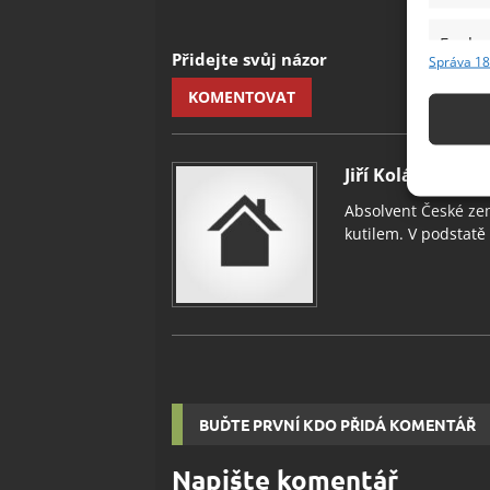
Funkc
Přidejte svůj názor
Správa 18
Přiřazov
KOMENTOVAT
Identifi
Použív
Jiří Kolář
základ
Absolvent České zem
kutilem. V podstatě v
Zajišt
odstra
Ukládá
BUĎTE PRVNÍ KDO PŘIDÁ KOMENTÁŘ
Napište komentář