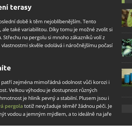
ní terasy
poslední době k těm nejoblíbenějším. Tento
le také variabilitou. Díky tomu je možné zvolit si
 Střechu na pergolu si mnoho zákazníků volí z
 vlastnostmi skvěle odolává i náročnějšímu počasí
níte
patří zejména mimořádná odolnost vůči korozi i
ost. Velkou výhodou je dostupnost různých
hmotnost je hliník pevný a stabilní. Plusem jsou i
vá pergola
totiž nevyžaduje téměř žádnou péči. Je
mýt vodou a jemným mýdlem, a to ideálně na jaře