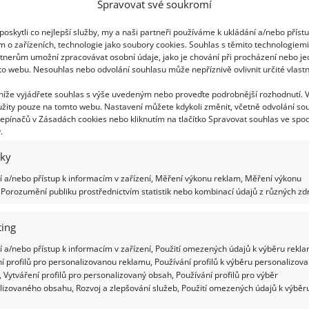
Spravovat své soukromí
ko moderní řešení do každé
oskytli co nejlepší služby, my a naši partneři používáme k ukládání a/nebo příst
m o zařízeních, technologie jako soubory cookies. Souhlas s těmito technologiem
tnerům umožní zpracovávat osobní údaje, jako je chování při procházení nebo j
řenou soustavou lamel (tzv. slunolam) s možností
to webu. Nesouhlas nebo odvolání souhlasu může nepříznivě ovlivnit určité vlastn
dná se o stylové a moderní řešení, které poskytuje
 níže vyjádřete souhlas s výše uvedeným nebo proveďte podrobnější rozhodnutí. 
štěm i sněhem. Tento typ pergol umožňuje
žity pouze na tomto webu. Nastavení můžete kdykoli změnit, včetně odvolání so
epínačů v Zásadách cookies nebo kliknutím na tlačítko Spravovat souhlas ve spod
e, a to za jakéhokoliv počasí.
.
střešování teras
iky
 a/nebo přístup k informacím v zařízení, Měření výkonu reklam, Měření výkonu
ch typů pergol bohaté zkušenosti a pomůže vám na
Porozumění publiku prostřednictvím statistik nebo kombinací údajů z různých zdr
více než 30 let existence zvládli realizovat více
tí je používání pouze těch nejlepších a
ing
i materiálů.
 a/nebo přístup k informacím v zařízení, Použití omezených údajů k výběru rekla
í profilů pro personalizovanou reklamu, Používání profilů k výběru personalizov
 Vytváření profilů pro personalizovaný obsah, Používání profilů pro výběr
lizovaného obsahu, Rozvoj a zlepšování služeb, Použití omezených údajů k výběr