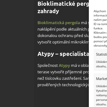
Bioklimatické pergoly ja
zahrady
Abychom p
informací
našim par
Bioklimatická pergola
má střechu tvo
ID na tom
funkce.
naklápění podle aktuálních potřeb. Je
Kliknutím
dokonalou ochranu před sluncem, de
budou pou
pomocí př
vytvořit optimální mikroklima na teras
obrazovky
Atypy – specialista na za
Statist
Ukládání
Společnost
Atypy
má v oblasti různý
obsahu, 
terase vytvořit příjemné prostředí. Za 
než tisícovku zastřešení. Samozřejmos
Market
prověřených technologických postupů 
Ukládání
Vytvářen
reklamy,
persona
obsahu.