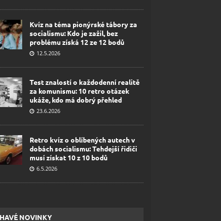
Kvíz na téma pionýrské tábory za
socialismu: Kdo je zažil, bez
problému získá 12 ze 12 bodů
12.5.2026
Test znalostí o každodenní realitě
za komunismu: 10 retro otázek
ukáže, kdo má dobrý přehled
23.6.2026
Retro kvíz o oblíbených autech v
dobách socialismu: Tehdejší řidiči
musí získat 10 z 10 bodů
6.5.2026
HAVÉ NOVINKY