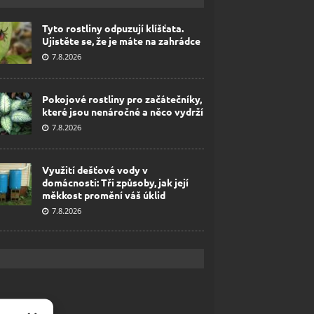
Tyto rostliny odpuzují klíšťata.
Ujistěte se, že je máte na zahrádce
7.8.2026
Pokojové rostliny pro začátečníky,
které jsou nenáročné a něco vydrží
7.8.2026
Využití dešťové vody v
domácnosti: Tři způsoby, jak její
měkkost promění váš úklid
7.8.2026