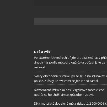
Lidé a svět
Po extrémních vedrech přijde prudká změna: V příš
dnech nás podle meteorologů čeká počasí, jaké už 
nečekal
57letý obchodník si všiml, jak se skupina lidí naváží
policie. Z lásky ke své zemi se jich ihned zastal
Novorozené miminko našli v igelitové tašce v lese.
Rodiče se ho chtěli tímto způsobem zbavit
Díky mateřské dovolené měla získat až 2 000 000 Kč