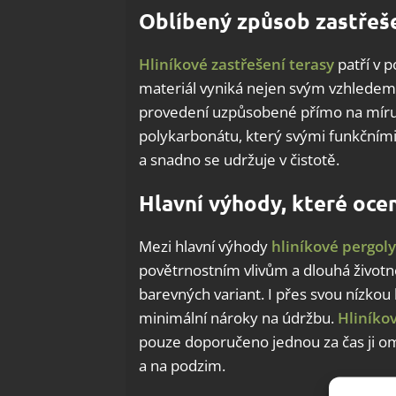
Oblíbený způsob zastřeše
Hliníkové zastřešení terasy
patří v 
materiál vyniká nejen svým vzhledem, a
provedení uzpůsobené přímo na míru.
polykarbonátu, který svými funkčními
a snadno se udržuje v čistotě.
Hlavní výhody, které oce
Mezi hlavní výhody
hliníkové pergoly
povětrnostním vlivům a dlouhá životn
barevných variant. I přes svou nízkou 
minimální nároky na údržbu.
Hliníko
pouze doporučeno jednou za čas ji o
a na podzim.