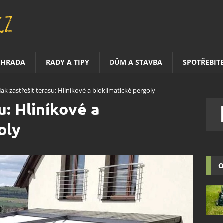
AHRADA
RADY A TIPY
DŮM A STAVBA
SPOTŘEBIT
Jak zastřešit terasu: Hliníkové a bioklimatické pergoly
u: Hliníkové a
oly
O