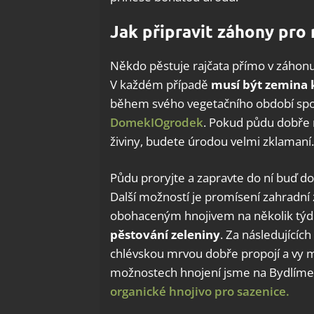
Jak připravit záhony pro 
Někdo pěstuje rajčata přímo v záhonu,
V každém případě
musí být zemina k
během svého vegetačního období spo
DomekIOgrodek
. Pokud půdu dobře 
živiny, budete úrodou velmi zklamaní.
Půdu proryjte a zapravte do ní buď d
Další možností je promísení zahradn
obohaceným hnojivem na několik tý
pěstování zeleniny
. Za následující
chlévskou mrvou dobře propojí a vy m
možnostech hnojení jsme na BydlímeÚt
organické hnojivo pro sazenice.