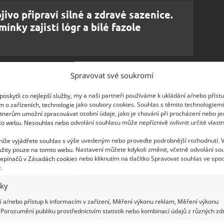
ivo připraví silné a zdravé sazenice.
mínky zajistí lógr a bílé fazole
Spravovat své soukromí
však jediným řešením. Někdo obohacuje půdu B-
oskytli co nejlepší služby, my a naši partneři používáme k ukládání a/nebo příst
m o zařízeních, technologie jako soubory cookies. Souhlas s těmito technologiem
ádkáři využívají průmyslově připravená hnojiva.
tnerům umožní zpracovávat osobní údaje, jako je chování při procházení nebo j
a další rostliny hnojivo z droždí
, jak uvádí web
to webu. Nesouhlas nebo odvolání souhlasu může nepříznivě ovlivnit určité vlastn
stvo od nepaměti. Je plné vitamínů B, C a D,
 níže vyjádřete souhlas s výše uvedeným nebo proveďte podrobnější rozhodnutí. 
ko je fosfor, selen, železo, oxid křemičitý a
žity pouze na tomto webu. Nastavení můžete kdykoli změnit, včetně odvolání so
epínačů v Zásadách cookies nebo kliknutím na tlačítko Spravovat souhlas ve spod
.
iky
 a/nebo přístup k informacím v zařízení, Měření výkonu reklam, Měření výkonu
Porozumění publiku prostřednictvím statistik nebo kombinací údajů z různých zdr