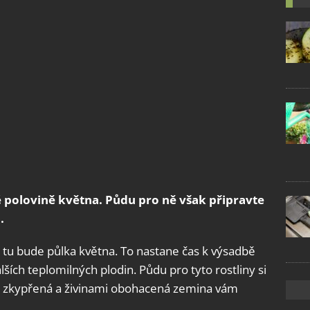
 polovině května. Půdu pro ně však připravte
.
 tu bude půlka května. To nastane čas k výsadbě
alších teplomilných plodin. Půdu pro tyto rostliny si
ře zkypřená a živinami obohacená zemina vám