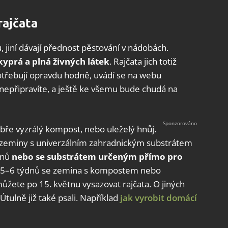
rajčata
 jiní dávají přednost pěstování v nádobách.
yprá a plná živných látek
. Rajčata jich totiž
třebují opravdu hodně, uvádí se na webu
nepřipravíte, a ještě ke všemu bude chudá na
obře vyzrálý kompost, nebo uleželý hnůj.
í zeminy s univerzálním zahradnickým substrátem
dnů
nebo se substrátem určeným přímo pro
ch 5–6 týdnů se zemina s kompostem nebo
ůžete po 15. květnu vysazovat rajčata. O jiných
ulně již také psali. Například
jak vyrobit domácí