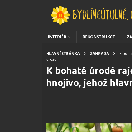
INTERIÉR
REKONSTRUKCE
Z
HLAVNÍ STRÁNKA
ZAHRADA
K bohat
droždí
K bohaté úrodě raj
hnojivo, jehož hlav