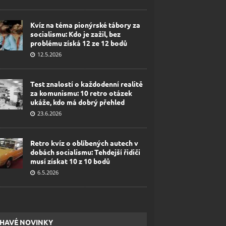
Kvíz na téma pionýrské tábory za
socialismu: Kdo je zažil, bez
problému získá 12 ze 12 bodů
12.5.2026
Test znalostí o každodenní realitě
za komunismu: 10 retro otázek
ukáže, kdo má dobrý přehled
23.6.2026
Retro kvíz o oblíbených autech v
dobách socialismu: Tehdejší řidiči
musí získat 10 z 10 bodů
6.5.2026
HAVÉ NOVINKY