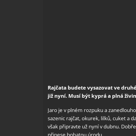
Rajčata budete vysazovat ve druhé
již nyní. Musí být kyprá a plná živin
Jaro je v plném rozpuku a zanedlouho
sazenic rajčat, okurek, lilků, cuket a d
však připravte už nyní v dubnu. Dob
přinese bohatou úrodu.