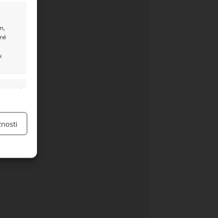
m,
ané
u
y aktivní
nosti
y aktivní