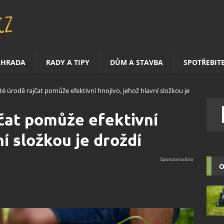
AHRADA
RADY A TIPY
DŮM A STAVBA
SPOTŘEBIT
é úrodě rajčat pomůže efektivní hnojivo, jehož hlavní složkou je
čat pomůže efektivní
ní složkou je droždí
O