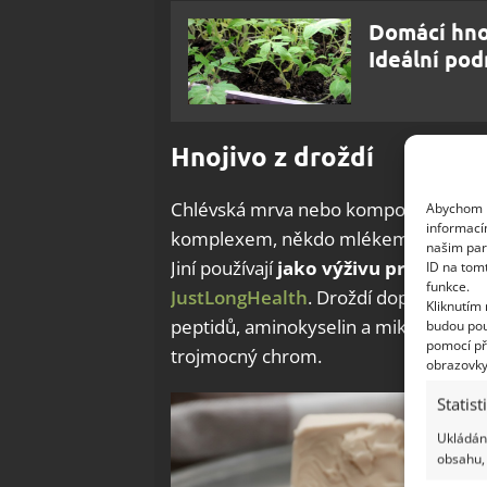
Domácí hnoj
Ideální pod
Hnojivo z droždí
Chlévská mrva nebo kompost nejsou 
Abychom p
informací
komplexem, někdo mlékem; další zahr
našim par
Jiní používají
jako výživu pro rajčata 
ID na tom
funkce.
JustLongHealth
. Droždí doprovází lid
Kliknutím
peptidů, aminokyselin a mikroprvků, ja
budou pou
pomocí př
trojmocný chrom.
obrazovky
Statist
Ukládání
obsahu, 