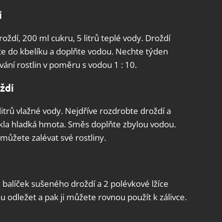
í
ždí, 200 ml cukru, 5 litrů teplé vody. Droždí
te do kbelíku a doplňte vodou. Nechte týden
vání rostlin v poměru s vodou 1 : 10.
ždí
 litrů vlažné vody. Nejdříve rozdrobte droždí a
ikla hladká hmota. Směs doplňte zbylou vodou.
můžete zalévat své rostliny.
1 balíček sušeného droždí a 2 polévkové lžíce
u odležet a pak ji můžete rovnou použít k zálivce.