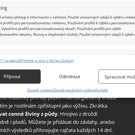
ing
 a/nebo přístup k informacím v zařízení, Použití omezených údajů k výběru rekla
í profilů pro personalizovanou reklamu, Používání profilů k výběru personalizov
 Vytváření profilů pro personalizovaný obsah, Používání profilů pro výběr
lizovaného obsahu, Rozvoj a zlepšování služeb, Použití omezených údajů k výběr
e
Vžd
11 prodejců
Přečtěte si více o těchto účelech
ání a kombinování údajů z jiných zdrojů údajů, Propojení různých zařízení,
kace zařízení na základě automaticky přenášených informací.
Spravovat mož
Příjmout
Odmítnout
ání přesných údajů o zeměpisné poloze, Identifikace zařízení na
Zásady cookies
Zásady používání cookies
Kontakt
ě aktivně vyžádaných informací.
ímo. Kvasinky přimějí půdní mikroorganismy a další
tím je rostlinám zpřístupní jako výživu. Zkrátka
ění bezpečnosti, předcházení a zjišťování podvodů a
at cenné živiny z půdy
. Hnojivo z droždí
ňování chyb, Poskytování a zobrazování reklamy a obsahu,
Vžd
edně i plodů. Můžete je přidávat do závlahy, anebo
ní a sdělování voleb ochrany osobních údajů.
ních výsledků přihnojujte rajčata každých 14 dní.