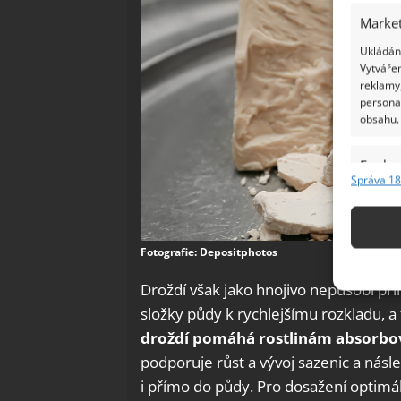
Market
Ukládání
Vytvářen
reklamy,
persona
obsahu.
Funkc
Správa 18
Přiřazov
Identifi
Fotografie: Depositphotos
Použív
základ
Droždí však jako hnojivo nepůsobí př
složky půdy k rychlejšímu rozkladu, a 
Zajišt
droždí pomáhá rostlinám absorbov
odstra
podporuje růst a vývoj sazenic a násl
Ukládá
i přímo do půdy. Pro dosažení optimál