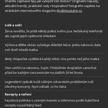
Sháníte zajímavé tipy jak vylepšit Váš domov? Originální nápady,
aktuální trendy, praktické rady i inspirativní fotografie najdete na
stránkách internetového magazínu
Bydlimeutulne.cz
.
Lidé a svět
Žena nevěřila, že ještě někdy potká svého psa. Nečekaný telefonát
ale zajistil jejich opětovné shledaní
Výchova dítěte občas vyžaduje důležité lekce. Jednu takovou dala
své dceři mladá matka
4letý chlapeček vydělává každý měsíc více peněz než jeho matka
Otec umřel na rakovinu. Svým 17měsíčním dvojčatům zanechal
přání ke každým narozeninám na dalších 30 let života
Legendární zpěvák kvůli vážným zdravotním problémům ruší
všechny koncerty. Nyní odhalil, co ho čeká
Recepty a vaření
Fazolová polévka s uzeným masem a zeleninou podle babiččina
receptu na pořádný hlad