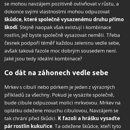
se mohou navzájem pozitivně ovlivňovat v růstu, a
dokonce svými vlastnostmi mohou odpuzovat
škůdce,
které společně vysazenému druhu přímo
škodí
. Stejně naopak však existují i kombinace
rostlin, jež byste společně vysazovat neměli. Třeba
česnek podpoří téměř každou zeleninu vedle sebe,
avšak taková fazole moc dobrým sousedem není.
Jaké jsou tedy ideální kombinace?
Co dát na záhonech vedle sebe
Mrkev s cibulí nebo pórkem je jeden z výrazných
příkladů za všechny. Pokud je vysázíte společně,
bude cibule odpuzovat molici mrkvovou. Mrkev na
oplátku odežene mouchu cibulovou, Navzájem se
tak chrání před škůdci.
K fazoli a hrášku vysaďte
pár rostlin kukuřice
. Ta odežene škůdce, kteří tyto