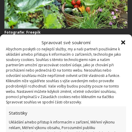
Fotografie: Freepik
Spravovat své soukromí
Nakreslete si plánek výsadby
Abychom poskytli co nejlepší služby, my a naši partneři používáme k
ukládání a/nebo přístupu k informacím o zařízeních, technologie jako
Dobré je, když si nakreslíte plánek svých záhonů a
soubory cookies. Souhlas s těmito technologiemi nám a našim
partnerům umožní zpracovávat osobní údaje, jako je chování při
výsadbu si dopředu určíte podle konkrétních rostlin.
procházení nebo jedinečná ID na tomto webu. Nesouhlas nebo
Myslete také na to, že
některé druhy zeleniny
odvolání souhlasu může nepříznivě ovlivnit určité vlastnosti a funkce.
Kliknutím níže vyjádřete souhlas s výše uvedeným nebo proveďte
můžete vysévat několikrát za sezónu
. Po první
podrobnější rozhodnutí. Vaše volby budou použity pouze na tomto
sklizni tak mějte namyšleno, co za rostliny vysadíte
webu. Nastavení můžete kdykoli změnit, včetně odvolání souhlasu,
pomocí přepínačů v Zásadách cookies nebo kliknutím na tlačítko
na jejich místa. Při dobrém plánování tak budou
Spravovat souhlas ve spodní části obrazovky.
vaše záhony hýřit bujností a barvami od jara do
Statistiky
podzimu.
Ukládání a/nebo přístup k informacím v zařízení, Měření výkonu
reklam, Měření výkonu obsahu, Porozumění publiku
Skupinové výsadby se v posledních letech staly velmi