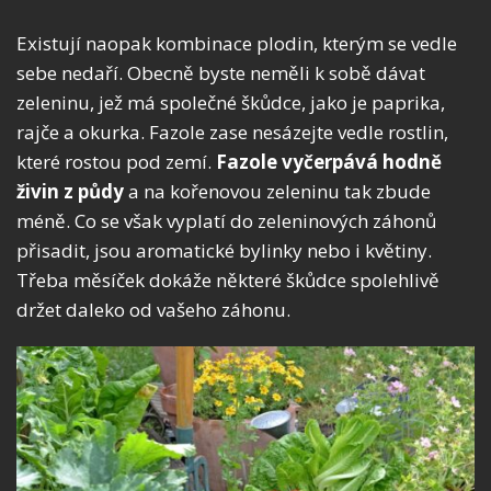
Existují naopak kombinace plodin, kterým se vedle
sebe nedaří. Obecně byste neměli k sobě dávat
zeleninu, jež má společné škůdce, jako je paprika,
rajče a okurka. Fazole zase nesázejte vedle rostlin,
které rostou pod zemí.
Fazole vyčerpává hodně
živin z půdy
a na kořenovou zeleninu tak zbude
méně. Co se však vyplatí do zeleninových záhonů
přisadit, jsou aromatické bylinky nebo i květiny.
Třeba měsíček dokáže některé škůdce spolehlivě
držet daleko od vašeho záhonu.