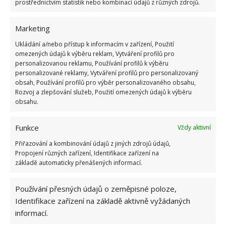
prostřednictvím statistik nebo kombinací údajů z různých zdrojů.
oblíbené. Obzvlášť vyvýšené záhony, ve kterých je
zelenina sázená v rozmyšlených kombinacích, nejsou
Marketing
jen pouhým záhonem. Jsou přehlídkou krásných
Ukládání a/nebo přístup k informacím v zařízení, Použití
barev a
různě vysokých rostlin, které dohromady
omezených údajů k výběru reklam, Vytváření profilů pro
tvoří kompozice
, na něž je radost pohledět.
personalizovanou reklamu, Používání profilů k výběru
personalizované reklamy, Vytváření profilů pro personalizovaný
Kombinovaná výsadba tak umožňuje mít zdravější
obsah, Používání profilů pro výběr personalizovaného obsahu,
rostliny, a tím i větší sklizeň a efektivně využívá
Rozvoj a zlepšování služeb, Použití omezených údajů k výběru
obsahu.
pěstební plochu, což se obzvlášť hodí na malých
zahradách.
Funkce
Vždy aktivní
Zdroj:
Interia
Přiřazování a kombinování údajů z jiných zdrojů údajů,
Propojení různých zařízení, Identifikace zařízení na
základě automaticky přenášených informací.
Používání přesných údajů o zeměpisné poloze,
Identifikace zařízení na základě aktivně vyžádaných
informací.