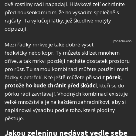
dvě rostliny rádi napadají. Hlávkové zelí ochráníte
před housenkami tím, že ho vysadíte společně s
rajčaty. Ta vylučují látky, jež škodlivé motýly
odpuzují.
Mezi řádky mrkve je také dobré vyset
ředkvičky nebo kopr. Ty můžete sklízet mnohem
dříve, a tak mrkvi později necháte dostatek prostoru
pro růst. Tu samou kombinaci můžete použít i mezi
řádky s petrželí. K té ještě můžete přisadit
pórek,
protože ho bude chránit před škůdci
, kteří se do
pórku rádi zavrtávají. Vhodných kombinací existuje
velké množství a je na každém zahradníkovi, aby si
naplánoval výsadbu podle toho, které plodiny
pěstuje.
Jakou zeleninu nedávat vedle sebe