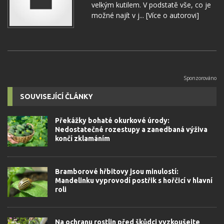
velkým kutilem. V podstatě vše, co je
možné najít v j...
[Více o autorovi]
SOUVISEJÍCÍ ČLÁNKY
Překážky bohaté okurkové úrody:
Nedostatečné rozestupy a zanedbaná výživa
končí zklamáním
Bramborové hřbitovy jsou minulostí:
Mandelinku vyprovodí postřik s hořčicí v hlavní
roli
Na ochranu rostlin před škůdci vyzkoušejte