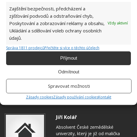
Zajištění bezpečnosti, předcházení a
zjišťování podvodů a odstraňování chyb,
Poskytování a zobrazování reklamy a obsahu,
Vždy aktivní
Ukládání a sdělování voleb ochrany osobních
údajů.
Správa 1811 prodejců
Přečtěte si více o těchto účelech
Příjmout
Odmítnout
ŠKŮDCI
SKUPINOVÁ VÝSADBA
Spravovat možnosti
ZELENINOVÁ ZAHRADA
Zásady cookies
Zásady používání cookies
Kontakt
Jiří Kolář
Absolvent České zemědělské
univerzity, který je již od malička