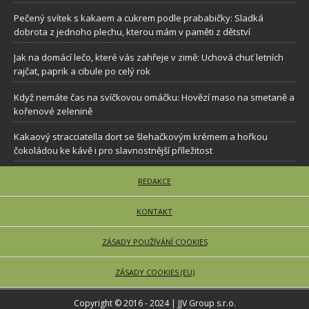
Pečený svítek s kakaem a cukrem podle prababičky: Sladká
dobrota z jednoho plechu, kterou mám v paměti z dětství
Jak na domácí lečo, které vás zahřeje v zimě: Uchová chuť letních
rajčat, paprik a cibule po celý rok
Když nemáte čas na svíčkovou omáčku: Hovězí maso na smetaně a
kořenové zelenině
Kakaový stracciatella dort se šlehačkovým krémem a hořkou
čokoládou ke kávě i pro slavnostnější příležitost
REDAKCE
KONTAKT
ZÁSADY POUŽÍVÁNÍ COOKIES
ZÁSADY COOKIES (EU)
Copyright © 2016 - 2024 | JJV Group s.r.o.