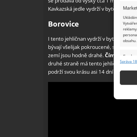
se prodává od výšky cca 1 metr až do v
Market
Kavkazská jedle vydrží v bytě asi měsí
Ukládání
Borovice
Vytvářen
reklamy,
persona
I tento jehličnan vydrží v bytě pomě
obsahu.
bývají všelijak pokroucené, s řídkým
zemí jsou hodně drahé.
Čím má borovi
Funkc
Správa 18
druhé straně má tento jehličnan mimo
Přiřazov
podrží svou krásu asi 14 dní až tři tý
Identifi
Použív
základ
Zajišt
odstra
Ukládá