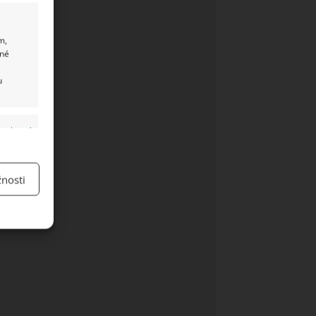
m,
ané
u
y aktivní
nosti
y aktivní