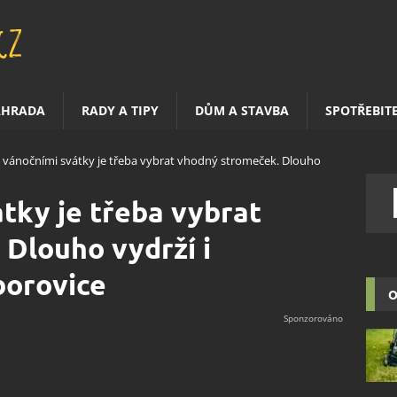
AHRADA
RADY A TIPY
DŮM A STAVBA
SPOTŘEBIT
 vánočními svátky je třeba vybrat vhodný stromeček. Dlouho
tky je třeba vybrat
Dlouho vydrží i
borovice
O