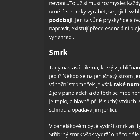
nevoní…To už si musí rozmyslet každý 
umělé stromky vyrábět, se jejich
vzh
podobají
. Jen ta vůně pryskyřice a ř
napravit, existují přece esenciální ole
vynahradí.
Smrk
Tady nastává dilema, který z jehlična
jedli? Někdo se na jehličnatý strom jen
vánoční stromeček je však
také nutn
žije v panelácích a do těch se moc neh
je teplo, a hlavně příliš suchý vzduch.
schnou a opadává jim jehličí.
V panelákovém bytě vydrží smrk asi 
Stříbrný smrk však vydrží o něco déle 