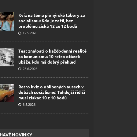
Kvíz na téma pionýrské tábory za
socialismu: Kdo je zažil, bez
problému získá 12 ze 12 bodů
12.5.2026
Test znalostí o každodenní realitě
za komunismu: 10 retro otázek
ukáže, kdo má dobrý přehled
23.6.2026
Retro kvíz o oblíbených autech v
dobách socialismu: Tehdejší řidiči
musí získat 10 z 10 bodů
6.5.2026
HAVÉ NOVINKY