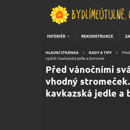
INTERIÉR
REKONSTRUKCE
Z
HLAVNÍ STRÁNKA
RADY A TIPY
Před
vydrží i kavkazská jedle a borovice
Před vánočními svá
vhodný stromeček. 
kavkazská jedle a 