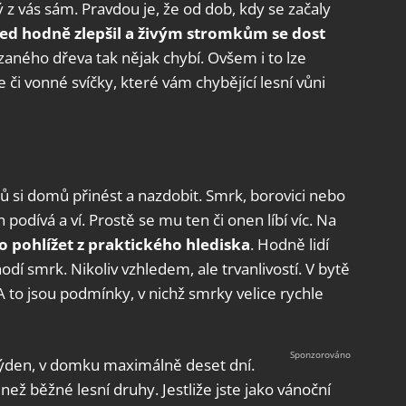
z vás sám. Pravdou je, že od dob, kdy se začaly
led hodně zlepšil a živým stromkům se dost
ezaného dřeva tak nějak chybí. Ovšem i to lze
je či vonné svíčky, které vám chybějící lesní vůni
nů si domů přinést a nazdobit. Smrk, borovici nebo
 podívá a ví. Prostě se mu ten či onen líbí víc. Na
o pohlížet z praktického hlediska
. Hodně lidí
odí smrk. Nikoliv vzhledem, ale trvanlivostí. V bytě
 A to jsou podmínky, v nichž smrky velice rychle
týden, v domku maximálně deset dní.
než běžné lesní druhy. Jestliže jste jako vánoční