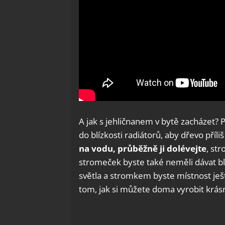
A jak s jehličnanem v bytě zacházet?
do blízkosti radiátorů, aby dřevo příl
na vodu, průběžně ji dolévejte
, st
stromeček byste také neměli dávat blí
světla a stromkem byste místnost ještě
tom, jak si můžete doma vyrobit krá