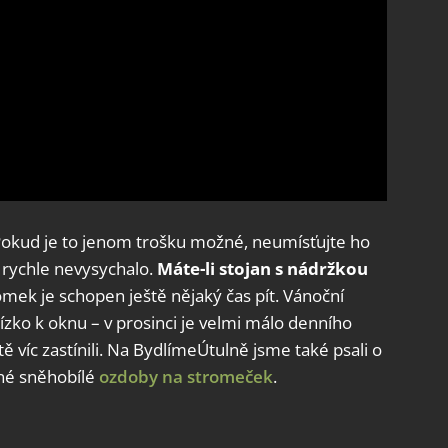
 Pokud je to jenom trošku možné, neumísťujte ho
iš rychle nevysychalo.
Máte-li stojan s nádržkou
romek je schopen ještě nějaký čas pít. Vánoční
zko k oknu – v prosinci je velmi málo denního
 víc zastínili. Na BydlímeÚtulně jsme také psali o
sné sněhobílé
ozdoby na stromeček
.