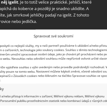
 něj igelit
. Je to totiž velice praktické. Jehličí, které
íchá do koberce a později je snadno uklidíte. A
e, jak smrkové jehličky padají na igelit. Z tohoto
rovice nebo jedlička.
 ryby o Vánocích je třeba předcházet
Spravovat své soukromí
omůže i čerstvé maso a řepkový olej
oskytli co nejlepší služby, my a naši partneři používáme k ukládání a/nebo příst
m o zařízeních, technologie jako soubory cookies. Souhlas s těmito technologiem
tnerům umožní zpracovávat osobní údaje, jako je chování při procházení nebo j
to webu. Nesouhlas nebo odvolání souhlasu může nepříznivě ovlivnit určité vlastn
 níže vyjádřete souhlas s výše uvedeným nebo proveďte podrobnější rozhodnutí. 
žity pouze na tomto webu. Nastavení můžete kdykoli změnit, včetně odvolání so
víc zaplňovat kavkazskou jedlí. A to je zřejmě
epínačů v Zásadách cookies nebo kliknutím na tlačítko Spravovat souhlas ve spod
.
o rodinného domu. Jedličky, které se dostávají na
áží v Dánsku, kde se pěstují bez glyfosátů. Stromek
iky
ličky jsou pevné
a se svěží zelení, jak uvádí web
 a/nebo přístup k informacím v zařízení, Měření výkonu reklam, Měření výkonu
 si můžete postavit jak na stůl, tak i na zem, neboť
Porozumění publiku prostřednictvím statistik nebo kombinací údajů z různých zdr