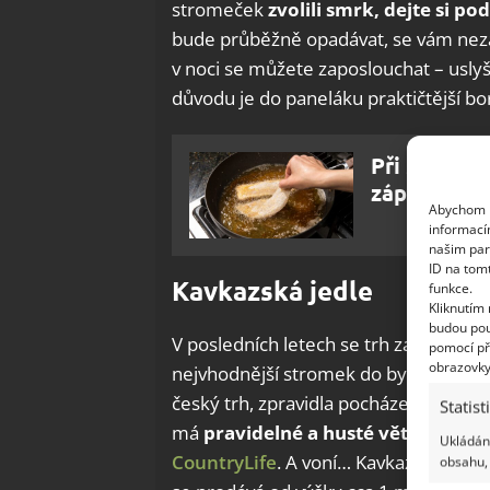
stromeček
zvolili smrk, dejte si pod
bude průběžně opadávat, se vám nezap
v noci se můžete zaposlouchat – uslyšít
důvodu je do paneláku praktičtější bo
Při smažení
zápachu. P
Abychom p
informací
našim par
ID na tom
Kavkazská jedle
funkce.
Kliknutím
budou pou
V posledních letech se trh začal víc a 
pomocí př
obrazovky
nejvhodnější stromek do bytu, ale i d
český trh, zpravidla pocházejí z plant
Statist
má
pravidelné a husté větvení, jeh
Ukládání
CountryLife
. A voní… Kavkazskou jedli
obsahu, 