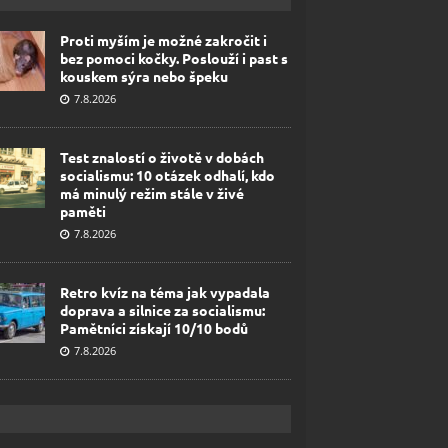
Proti myším je možné zakročit i
bez pomoci kočky. Poslouží i past s
kouskem sýra nebo špeku
7.8.2026
Test znalostí o životě v dobách
socialismu: 10 otázek odhalí, kdo
má minulý režim stále v živé
paměti
7.8.2026
Retro kvíz na téma jak vypadala
doprava a silnice za socialismu:
Pamětníci získají 10/10 bodů
7.8.2026