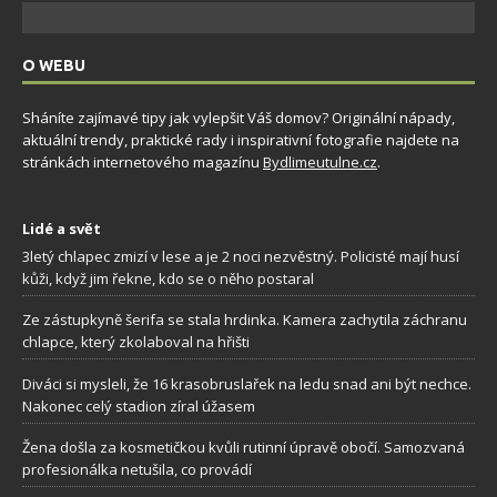
O WEBU
Sháníte zajímavé tipy jak vylepšit Váš domov? Originální nápady,
aktuální trendy, praktické rady i inspirativní fotografie najdete na
stránkách internetového magazínu
Bydlimeutulne.cz
.
Lidé a svět
3letý chlapec zmizí v lese a je 2 noci nezvěstný. Policisté mají husí
kůži, když jim řekne, kdo se o něho postaral
Ze zástupkyně šerifa se stala hrdinka. Kamera zachytila záchranu
chlapce, který zkolaboval na hřišti
Diváci si mysleli, že 16 krasobruslařek na ledu snad ani být nechce.
Nakonec celý stadion zíral úžasem
Žena došla za kosmetičkou kvůli rutinní úpravě obočí. Samozvaná
profesionálka netušila, co provádí