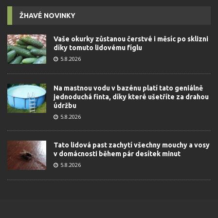
ŽHAVÉ NOVINKY
Vaše okurky zůstanou čerstvé i měsíc po sklizni
díky tomuto lidovému fíglu
5.8.2026
Na mastnou vodu v bazénu platí tato geniálně
jednoduchá finta, díky které ušetříte za drahou
údržbu
5.8.2026
Tato lidová past zachytí všechny mouchy a vosy
v domácnosti během pár desítek minut
5.8.2026