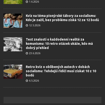
1.6.2026
Kvíz na téma pionýrské tábory za socialismu:
Kdo je zažil, bez problému získá 12 ze 12 bodů
12.5.2026
Test znalostí o každodenní realitě za
komunismu: 10 retro otázek ukáže, kdo má
dobrý přehled
23.6.2026
Retro kvíz o oblíbených autech v dobách
socialismu: Tehdejší řidiči musí získat 10 z 10
bodů
6.5.2026