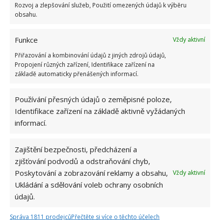
Rozvoj a zlepšování služeb, Použití omezených údajů k výběru
obsahu.
Funkce
Vždy aktivní
Přiřazování a kombinování údajů z jiných zdrojů údajů,
Propojení různých zařízení, Identifikace zařízení na
základě automaticky přenášených informací.
Používání přesných údajů o zeměpisné poloze,
Identifikace zařízení na základě aktivně vyžádaných
BYDLENÍ
CELEBRITY
DOMOV
informací.
JAN ANTONÍN DUCHOSLAV
Zajištění bezpečnosti, předcházení a
Přidejte svůj názor
zjišťování podvodů a odstraňování chyb,
Poskytování a zobrazování reklamy a obsahu,
Vždy aktivní
KOMENTOVAT
Ukládání a sdělování voleb ochrany osobních
údajů.
Hana Musilová
Správa 1811 prodejců
Přečtěte si více o těchto účelech