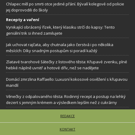
Chlapec měl po smrti otce jediné přání. Bývalí kolegové od policie
jej doprovodili do školy
Recepty a vaření
Vynikající obrácený řízek, který klasiku strčí do kapsy: Tento
geniální trik si ihned zamilujete
Jak uchovat rajčata, aby chutnala jako čerstvá i po několika
měsících: Díky snadným postupům si poradí každý
Zlatavé tvarohové šátečky z listového těsta: Křupavé zvenku, plné
hebké náplně uvnitř a hotové dřív, než se nadějete
Domácí zmrzlina Raffaello: Luxusní kokosové osvěžení s křupavou
mandlí
Věnečky z odpalovaného těsta: Rodinný recept a postup na lehký
dezert s jemným krémem a výsledkem lepším než z cukrárny
REDAKCE
KONTAKT