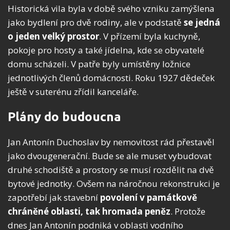
Historická vila byla v době svého vzniku zamýšlena
jako bydlení pro dvě rodiny, ale v podstatě
se jedná
o jeden velký prostor
. V přízemí byla kuchyně,
pokoje pro hosty a také jídelna, kde se obyvatelé
domu scházeli. V patře byly umístěny ložnice
jednotlivých členů domácnosti. Roku 1927 dědeček
ještě v suterénu zřídil kanceláře.
Plány do budoucna
Jan Antonín Duchoslav by nemovitost rád přestavěl
jako dvougenerační. Bude se ale muset vybudovat
druhé schodiště a prostory se musí rozdělit na dvě
bytové jednotky. Ovšem na náročnou rekonstrukci je
zapotřebí jak stavební
povolení v památkově
chráněné oblasti, tak hromada peněz
. Protože
dnes Jan Antonín podniká v oblasti vodního