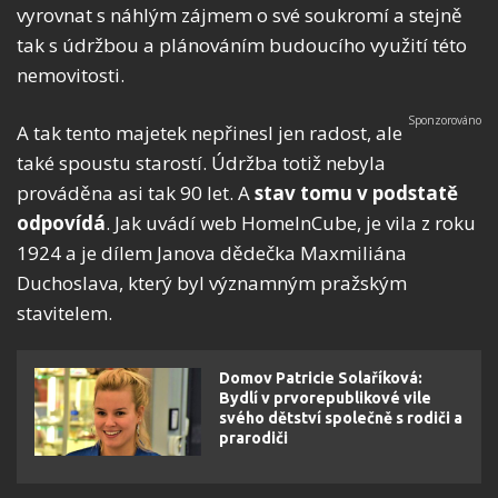
vyrovnat s náhlým zájmem o své soukromí a stejně
tak s údržbou a plánováním budoucího využití této
nemovitosti.
A tak tento majetek nepřinesl jen radost, ale
také spoustu starostí. Údržba totiž nebyla
prováděna asi tak 90 let. A
stav tomu v podstatě
odpovídá
. Jak uvádí web HomeInCube, je vila z roku
1924 a je dílem Janova dědečka Maxmiliána
Duchoslava, který byl významným pražským
stavitelem.
Domov Patricie Solaříková:
Bydlí v prvorepublikové vile
svého dětství společně s rodiči a
prarodiči