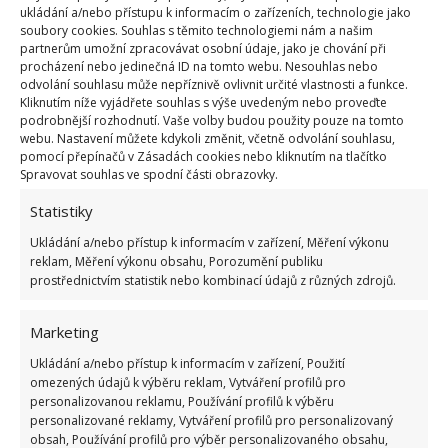
ukládání a/nebo přístupu k informacím o zařízeních, technologie jako
soubory cookies. Souhlas s těmito technologiemi nám a našim
partnerům umožní zpracovávat osobní údaje, jako je chování při
procházení nebo jedinečná ID na tomto webu. Nesouhlas nebo
odvolání souhlasu může nepříznivě ovlivnit určité vlastnosti a funkce.
Kliknutím níže vyjádřete souhlas s výše uvedeným nebo proveďte
Jan Duchoslav by zkrátka rád dal dům do pořádku.
podrobnější rozhodnutí. Vaše volby budou použity pouze na tomto
Už jen proto, že v něm strávil své dětství. A svým
webu. Nastavení můžete kdykoli změnit, včetně odvolání souhlasu,
pomocí přepínačů v Zásadách cookies nebo kliknutím na tlačítko
potomkům
by ho chtěl předat v lepším stavu
, než
Spravovat souhlas ve spodní části obrazovky.
v jakém ho zdědil on. Tak mu držme palce! Na
Statistiky
BydlímeÚtulně jsme vás také pozvali na prohlídku
chalupy Dády Patrasové
a Felixe Slováčka.
Ukládání a/nebo přístup k informacím v zařízení, Měření výkonu
reklam, Měření výkonu obsahu, Porozumění publiku
prostřednictvím statistik nebo kombinací údajů z různých zdrojů.
Marketing
Ukládání a/nebo přístup k informacím v zařízení, Použití
omezených údajů k výběru reklam, Vytváření profilů pro
personalizovanou reklamu, Používání profilů k výběru
personalizované reklamy, Vytváření profilů pro personalizovaný
obsah, Používání profilů pro výběr personalizovaného obsahu,