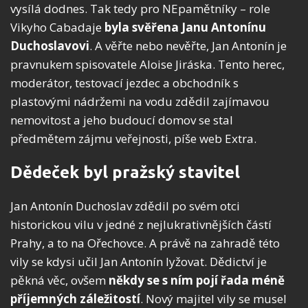
vysílá dodnes. Tak tedy pro NEpamětníky – role
Vikyho Cabadaje
byla svěřena Janu Antonínu
Duchoslavovi
. A věřte nebo nevěřte, Jan Antonín je
pravnukem spisovatele Aloise Jiráska. Tento herec,
moderátor, testovací jezdec a obchodník s
plastovými nádržemi na vodu zdědil zajímavou
nemovitost a jeho budoucí domov se stal
předmětem zájmu veřejnosti, píše web Extra.
Dědeček byl pražský stavitel
Jan Antonín Duchoslav zdědil po svém otci
historickou vilu v jedné z nejlukrativnějších částí
Prahy, a to na Ořechovce. A právě na zahradě této
vily se kdysi učil Jan Antonín lyžovat. Dědictví je
pěkná věc, ovšem
někdy se s ním pojí řada méně
příjemných záležitostí
. Nový majitel vily se musel