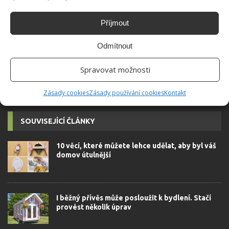
Do redakce Bydlimeutulne.cz se
přidala během svých studií a práce
Příjmout
redaktorky ji tak nadchla, že se
rozhodla zůstat. Její v...
[Více o
Odmítnout
autorovi]
Spravovat možnosti
Zásady cookies
Zásady používání cookies
Kontakt
SOUVISEJÍCÍ ČLÁNKY
10 věcí, které můžete lehce udělat, aby byl váš
domov útulnější
I běžný přívěs může posloužit k bydlení. Stačí
provést několik úprav