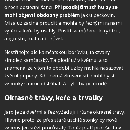
dnech poslední šanci.
Při pozdějším střihu by se
mohl objevit obdobný problém
jak u peckovin.
Míza už začíná proudit a mohla by řeznými ranami
vytéct a keře by uschly. Pustit se můžete do rybízu,
angreštu, malin i borůvek.
Nestříhejte ale kamčatskou borůvku, takzvaný
zimolez kamčatský. Ta plodí už v květnu, a to
znamená, že v tomto období už by mohla nasazovat
květní pupeny. Kdo nemá zkušenosti, mohl by si
výhonky s nimi odstříhat. A bylo by po úrodě.
Okrasné trávy, keře a trvalky
Jaro je za dveřmi a řez vyžadují i ​​různé okrasné trávy.
Hlavně proto, že přes staré uschlé stonky by nové
výhony jen stěží prorůstaly. Totéž platí pro všechny