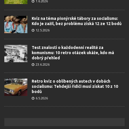
1.6.2026
Kvíz na téma pionýrské tábory za socialismu:
Kdo je zažil, bez problému získá 12 ze 12 bodů
12.5.2026
Test znalostí o každodenní realitě za
komunismu: 10 retro otázek ukáže, kdo má
dobrý přehled
23.6.2026
Retro kvíz o oblíbených autech v dobách
socialismu: Tehdejší řidiči musí získat 10 z 10
bodů
6.5.2026