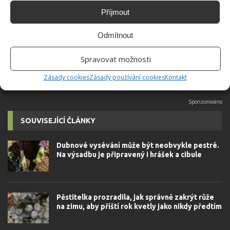
Do redakce Bydlimeutulne.cz se
Příjmout
přidala během svých studií a práce
redaktorky ji tak nadchla, že se
Odmítnout
rozhodla zůstat. Její v...
[Více o
autorovi]
Spravovat možnosti
Zásady cookies
Zásady používání cookies
Kontakt
SOUVISEJÍCÍ ČLÁNKY
Dubnové vysévání může být neobvykle pestré.
Na výsadbu je připravený i hrášek a cibule
Pěstitelka prozradila, jak správně zakrýt růže
na zimu, aby příští rok kvetly jako nikdy předtím