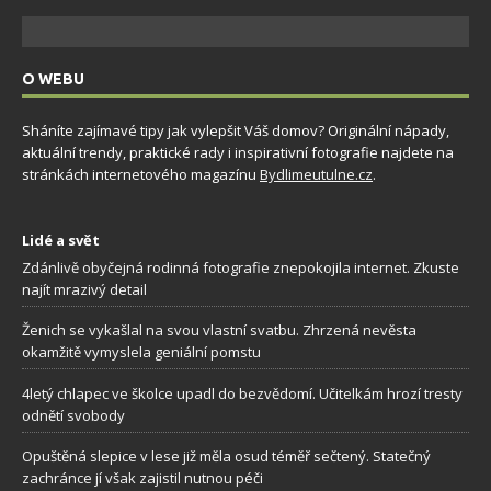
O WEBU
Sháníte zajímavé tipy jak vylepšit Váš domov? Originální nápady,
aktuální trendy, praktické rady i inspirativní fotografie najdete na
stránkách internetového magazínu
Bydlimeutulne.cz
.
Lidé a svět
Zdánlivě obyčejná rodinná fotografie znepokojila internet. Zkuste
najít mrazivý detail
Ženich se vykašlal na svou vlastní svatbu. Zhrzená nevěsta
okamžitě vymyslela geniální pomstu
4letý chlapec ve školce upadl do bezvědomí. Učitelkám hrozí tresty
odnětí svobody
Opuštěná slepice v lese již měla osud téměř sečtený. Statečný
zachránce jí však zajistil nutnou péči