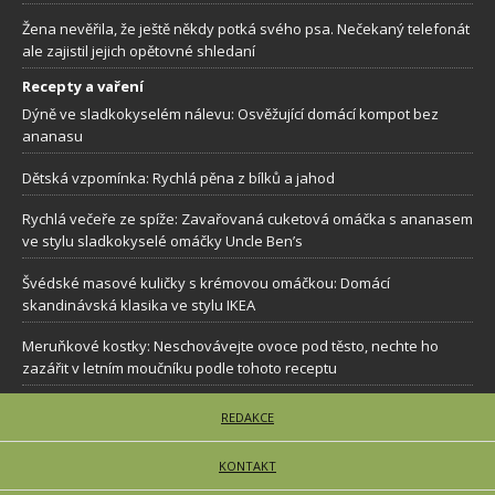
Žena nevěřila, že ještě někdy potká svého psa. Nečekaný telefonát
ale zajistil jejich opětovné shledaní
Recepty a vaření
Dýně ve sladkokyselém nálevu: Osvěžující domácí kompot bez
ananasu
Dětská vzpomínka: Rychlá pěna z bílků a jahod
Rychlá večeře ze spíže: Zavařovaná cuketová omáčka s ananasem
ve stylu sladkokyselé omáčky Uncle Ben’s
Švédské masové kuličky s krémovou omáčkou: Domácí
skandinávská klasika ve stylu IKEA
Meruňkové kostky: Neschovávejte ovoce pod těsto, nechte ho
zazářit v letním moučníku podle tohoto receptu
REDAKCE
KONTAKT