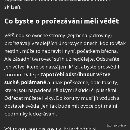
sklizeň.
Co byste o prořezávání měli vědět
Většinou se ovocné stromy (zejména jádroviny)
prořezávají v teplejších únorových dnech, kdo to však
nestihl, může to napravit i nyní, počátkem března.
Ale zásadní tvarovací střih už nedělejte. Odstraňte
jen větve, které se navzájem kříží, abyste prosvětlili
korunu. Dále je
zapotřebí odstřihnout větve
suché, polámané
a jinak poškozené, dále také ty,
které jsou napadené nějakými škůdci či plísněmi.
Odřezat můžete i vlky. Do koruny musí jít vzduch a
dostatek světla. Jen tak bude mít ovoce optimální
podmínky k dozrávání.
Výjimkou jsou peckoviny, ty je vhodnější