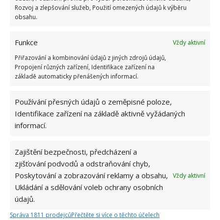
Rozvoj a zlepšování služeb, Použití omezených údajů k výběru
obsahu.
Funkce
Vždy aktivní
Přiřazování a kombinování údajů z jiných zdrojů údajů,
Propojení různých zařízení, Identifikace zařízení na
základě automaticky přenášených informací.
Používání přesných údajů o zeměpisné poloze,
KEŘE
OVOCNÉ STROMY
PROŘEZÁVÁNÍ
Identifikace zařízení na základě aktivně vyžádaných
informací.
ZAHRADA
ZAHRADA NA JAŘE
Zajištění bezpečnosti, předcházení a
Přidejte svůj názor
zjišťování podvodů a odstraňování chyb,
KOMENTOVAT
Poskytování a zobrazování reklamy a obsahu,
Vždy aktivní
Ukládání a sdělování voleb ochrany osobních
údajů.
Hana Musilová
Správa 1811 prodejců
Přečtěte si více o těchto účelech