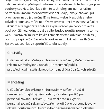
ukládání a/nebo přístupu k informacím o zařízeních, technologie jako
Také čajové (velkokvěté) růže potřebují řez. Ponechte
soubory cookies. Souhlas s těmito technologiemi nám a našim
nanejvýš 3–4 tlusté výhonky a ty seřízněte asi na 3–5
partnerům umožní zpracovávat osobní údaje, jako je chování při
procházení nebo jedinečná ID na tomto webu. Nesouhlas nebo
pupenů. Odstraňte hlavně všechny pomrzlé,
odvolání souhlasu může nepříznivě ovlivnit určité vlastnosti a funkce.
odumřelé a jinak nemocné výhonky.
U keřových růží
Kliknutím níže vyjádřete souhlas s výše uvedeným nebo proveďte
podrobnější rozhodnutí. Vaše volby budou použity pouze na tomto
řežte až do starého dřeva
. Na BydlímeÚtulně jsme
webu. Nastavení můžete kdykoli změnit, včetně odvolání souhlasu,
pro vás sepsali, jak byste měli postupovat při
pomocí přepínačů v Zásadách cookies nebo kliknutím na tlačítko
Spravovat souhlas ve spodní části obrazovky.
stříhání maliníku
.
Statistiky
Zdroje:
AgroInform
,
RHS
Ukládání a/nebo přístup k informacím v zařízení, Měření výkonu
reklam, Měření výkonu obsahu, Porozumění publiku
prostřednictvím statistik nebo kombinací údajů z různých zdrojů.
Marketing
Ukládání a/nebo přístup k informacím v zařízení, Použití
omezených údajů k výběru reklam, Vytváření profilů pro
personalizovanou reklamu, Používání profilů k výběru
personalizované reklamy, Vytváření profilů pro personalizovaný
obsah, Používání profilů pro výběr personalizovaného obsahu,