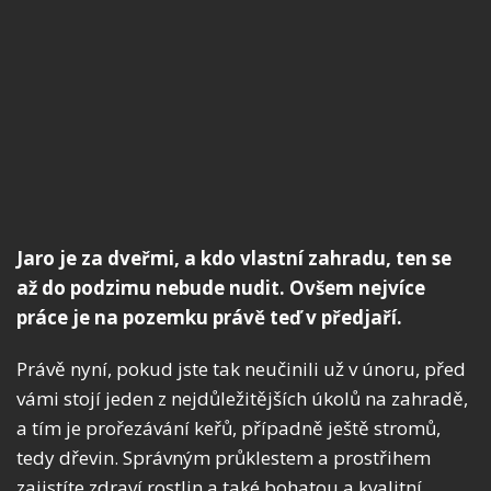
Jaro je za dveřmi, a kdo vlastní zahradu, ten se
až do podzimu nebude nudit. Ovšem nejvíce
práce je na pozemku právě teď v předjaří.
Právě nyní, pokud jste tak neučinili už v únoru, před
vámi stojí jeden z nejdůležitějších úkolů na zahradě,
a tím je prořezávání keřů, případně ještě stromů,
tedy dřevin. Správným průklestem a prostřihem
zajistíte zdraví rostlin a také bohatou a kvalitní