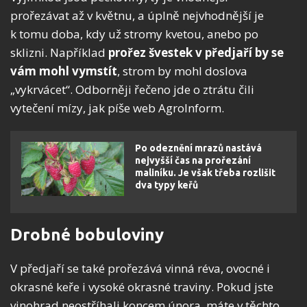
prořezávat až v květnu, a úplně nejvhodnější je
k tomu doba, kdy už stromy kvetou, anebo po
sklizni. Například
prořez švestek v předjaří by se
vám mohl vymstít
, strom by mohl doslova
„vykrvácet“. Odborněji řečeno jde o ztrátu čili
vytečení mízy, jak píše web AgroInform.
Po odeznění mrazů nastává
nejvyšší čas na prořezání
maliníku. Je však třeba rozlišit
dva typy keřů
Drobné bobuloviny
V předjaří se také prořezává vinná réva, ovocné i
okrasné keře i vysoké okrasné traviny. Pokud jste
vinohrad neostříhali koncem února, máte v těchto