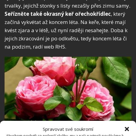
trvalky, jejichž stonky s listy nezašly přes zimu samy.
Seřízněte také okrasný keř ořechokřídlec
, který
začíná vykvétat až koncem léta. Na keře, které mají
kvést zjara a v létě, už nyní raději nesahejte. Doba k
jejich zkracování je po odkvětu, tedy koncem léta či
na podzim, radí web RHS.
Spravovat své soukromí
Fotografie: Pixabay
Abychom poskytli co nejlepší služby, my a naši partneři používáme k