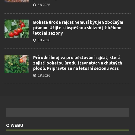
6.8.2026
Bohatá úroda rajčat nemusí být jen zbožným
přáním. Užijte si úspěšnou sklizeň již během
letošní sezony
6.8.2026
Přírodní hnojiva pro pěstování rajčat, která
zajistí bohatou úrodu šťavnatých a chutných
plodů. Připravte se na letošní sezonu včas
6.8.2026
O WEBU