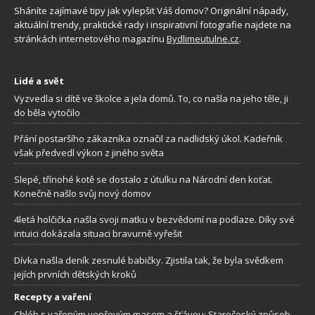
Sháníte zajímavé tipy jak vylepšit Váš domov? Originální nápady,
aktuální trendy, praktické rady i inspirativní fotografie najdete na
stránkách internetového magazínu
Bydlimeutulne.cz
.
Lidé a svět
Vyzvedla si dítě ve školce a jela domů. To, co našla na jeho těle, ji
do běla vytočilo
Přání postaršího zákazníka označil za nadlidský úkol. Kadeřník
však předvedl výkon z jiného světa
Slepé, třínohé kotě se dostalo z útulku na Národní den koťat.
Konečně našlo svůj nový domov
4letá holčička našla svoji matku v bezvědomí na podlaze. Díky své
intuici dokázala situaci bravurně vyřešit
Dívka našla deník zesnulé babičky. Zjistila tak, že byla svědkem
jejích prvních dětských kroků
Recepty a vaření
Chléb s vařeným vepřovým masem a šťávou: Staročeský způsob,