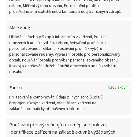
BydlímeÚtulně jsme dále popsali, jak si dát na
reklam, Měření výkonu obsahu, Porozumění publiku
prostřednictvím statistik nebo kombinací údajů z různých zdrojů.
zahradě, obzvláště na maliníku, pozor na
škůdce
kněžici trávozelenou
, která rostliny vysává.
Marketing
Zdroje:
Deccoria
,
RHS
Ukládání a/nebo přístup k informacím v zařízení, Použití
omezených údajů k výběru reklam, Vytváření profilů pro
personalizovanou reklamu, Používání profilů k výběru
personalizované reklamy, Vytváření profilů pro personalizovaný
obsah, Používání profilů pro výběr personalizovaného obsahu,
Rozvoj a zlepšování služeb, Použití omezených údajů k výběru
obsahu.
Funkce
Vždy aktivní
Přiřazování a kombinování údajů z jiných zdrojů údajů,
Propojení různých zařízení, Identifikace zařízení na
základě automaticky přenášených informací.
Používání přesných údajů o zeměpisné poloze,
Identifikace zařízení na základě aktivně vyžádaných