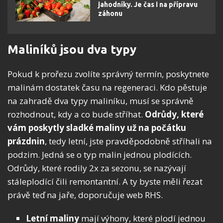
jahodníky. Je čas i na přípravu
záhonu
Maliníků jsou dva typy
Pokud k prořezu zvolíte správný termín, poskytnete
malinám dostatek času na regeneraci. Kdo pěstuje
na zahradě dva typy maliníku, musí se správně
rozhodnout, kdy a co bude stříhat.
Odrůdy, které
vám poskytly sladké maliny už na počátku
prázdnin
, tedy letní, jste pravděpodobně stříhali na
podzim. Jedná se o typ malin jednou plodících.
Odrůdy, které rodily 2x za sezonu, se nazývají
stáleplodící čili remontantní. A ty byste měli řezat
právě teď na jaře, doporučuje web RHS.
Letní maliny
mají výhony, které plodí jednou