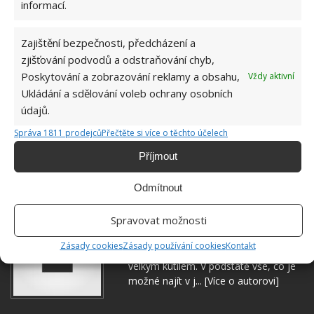
informací.
Zajištění bezpečnosti, předcházení a
zjišťování podvodů a odstraňování chyb,
MALINÍK
MALINY
PĚSTOVÁNÍ MALIN
Poskytování a zobrazování reklamy a obsahu,
Vždy aktivní
Ukládání a sdělování voleb ochrany osobních
PROŘEZÁVÁNÍ
ZAHRADA
údajů.
Správa 1811 prodejců
Přečtěte si více o těchto účelech
Přidejte svůj názor
Příjmout
KOMENTOVAT
Odmítnout
Jiří Kolář
Spravovat možnosti
Absolvent České zemědělské
Zásady cookies
Zásady používání cookies
Kontakt
univerzity, který je již od malička
velkým kutilem. V podstatě vše, co je
možné najít v j...
[Více o autorovi]