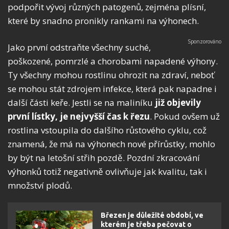
podpořit vývoj různých patogenů, zejména plísní,
které by snadno pronikly rankami na výhonech.
Jako první odstraňte všechny suché,
poškozené, pomrzlé a chorobami napadené výhony.
Ty všechny mohou rostlinu ohrozit na zdraví, neboť
se mohou stát zdrojem infekce, která pak napadne i
další části keře. Jestli se na maliníku
již objevily
první lístky, je nejvyšší čas k řezu
. Pokud ovšem už
rostlina vstoupila do dalšího růstového cyklu, což
znamená, že má na výhonech nové přírůstky, mohlo
by být na letošní střih pozdě. Pozdní zkracování
výhonků totiž negativně ovlivňuje jak kvalitu, tak i
množství plodů.
Březen je důležité období, ve
kterém je třeba pečovat o