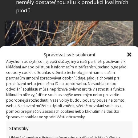
neměly dostatečnou sílu k produkci kvalitních
plodů.
Spravovat své soukromí
Abychom poskytli co nejlepší služby, my a naši partneři používáme k
ukládání a/nebo přístupu k informacím o zařízeních, technologie jako
soubory cookies. Souhlas s těmito technologiemi nám a našim
partnerům umožní zpracovávat osobní údaje, jako je chování při
procházení nebo jedinečná ID na tomto webu. Nesouhlas nebo
odvolání souhlasu může nepříznivě ovlivnit určité vlastnosti a funkce.
Kliknutím níže vyjádřete souhlas s výše uvedeným nebo proveďte
Fotografie: Depositphotos
podrobnější rozhodnutí. Vaše volby budou použity pouze na tomto
webu. Nastavení můžete kdykoli změnit, včetně odvolání souhlasu,
Používejte ostré nůžky, případně zahradnický nožík;
pomocí přepínačů v Zásadách cookies nebo kliknutím na tlačítko
Spravovat souhlas ve spodní části obrazovky.
čistá rána se lépe a rychleji hojí než rozdrcené
stonky.
Nezapomeňte nářadí také náležitě
Statistiky
očistit
, jak před řezem, tak po něm. Na
Ukládání a/nebo přístup k informacím v zařízení, Měření výkonu