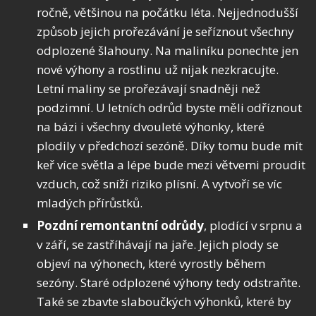
ročně, většinou na počátku léta. Nejjednodušší
způsob jejich prořezávání je seříznout všechny
odplozené šlahouny. Na maliníku ponechte jen
nové výhony a rostlinu už nijak nezkracujte.
Letní maliny se prořezávají snadněji než
podzimní. U letních odrůd byste měli odříznout
na bázi i všechny dvouleté výhonky, které
plodily v předchozí sezóně. Díky tomu bude mít
keř více světla a lépe bude mezi větvemi proudit
vzduch, což sníží riziko plísní. A vytvoří se víc
mladých přírůstků.
Pozdní remontantní odrůdy
, plodící v srpnu a
v září, se zastříhávají na jaře. Jejich plody se
objeví na výhonech, které vyrostly během
sezóny. Staré odplozené výhony tedy odstraňte.
Také se zbavte slaboučkých výhonků, které by