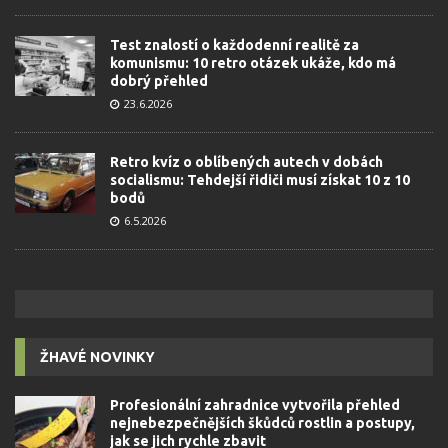
Test znalostí o každodenní realitě za
komunismu: 10 retro otázek ukáže, kdo má
dobrý přehled
23.6.2026
Retro kvíz o oblíbených autech v dobách
socialismu: Tehdejší řidiči musí získat 10 z 10
bodů
6.5.2026
ŽHAVÉ NOVINKY
Profesionální zahradnice vytvořila přehled
nejnebezpečnějších škůdců rostlin a postupy,
jak se jich rychle zbavit