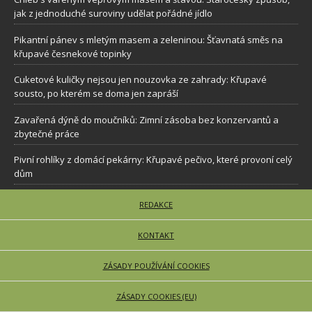
jak z jednoduché suroviny udělat pořádné jídlo
Pikantní pánev s mletým masem a zeleninou: Šťavnatá směs na
křupavé česnekové topinky
Cuketové kuličky nejsou jen nouzovka ze zahrady: Křupavé
sousto, po kterém se doma jen zapráší
Zavařená dýně do moučníků: Zimní zásoba bez konzervantů a
zbytečné práce
Pivní rohlíky z domácí pekárny: Křupavé pečivo, které provoní celý
dům
REDAKCE
KONTAKT
ZÁSADY POUŽÍVÁNÍ COOKIES
ZÁSADY COOKIES (EU)