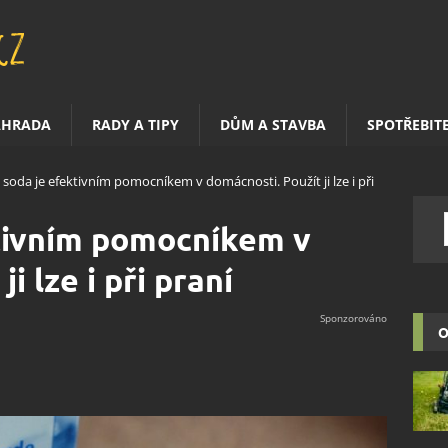
AHRADA
RADY A TIPY
DŮM A STAVBA
SPOTŘEBIT
á soda je efektivním pomocníkem v domácnosti. Použít ji lze i při
ktivním pomocníkem v
i lze i při praní
O