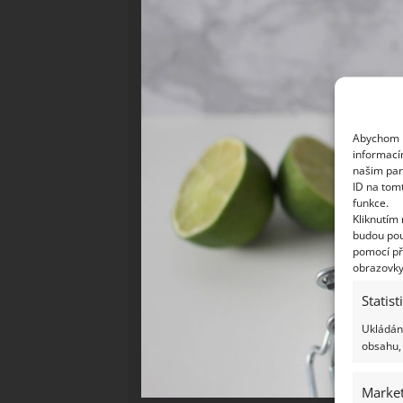
Abychom p
informací
našim par
ID na tom
funkce.
Kliknutím
budou pou
pomocí př
obrazovky
Statist
Ukládání
obsahu, 
Market