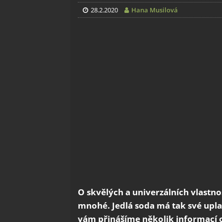
28.2.2020
Hana Musilová
O skvělých a univerzálních vlastno
mnohé. Jedlá soda má tak své uplat
vám přinášíme několik informací o