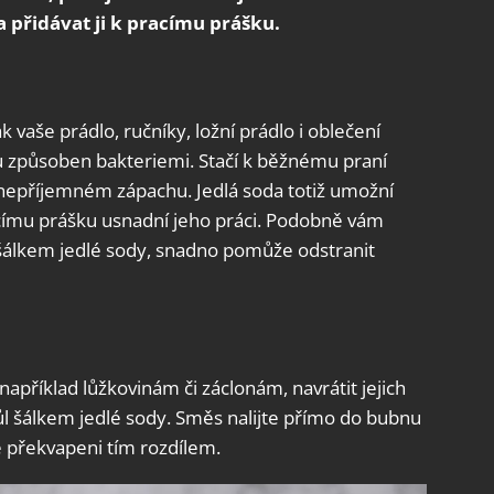
a přidávat ji k pracímu prášku.
 vaše prádlo, ručníky, ložní prádlo i oblečení
u způsoben bakteriemi. Stačí k běžnému praní
o nepříjemném zápachu. Jedlá soda totiž umožní
címu prášku usnadní jeho práci. Podobně vám
šálkem jedlé sody, snadno pomůže odstranit
příklad lůžkovinám či záclonám, navrátit jejich
půl šálkem jedlé sody. Směs nalijte přímo do bubnu
e překvapeni tím rozdílem.