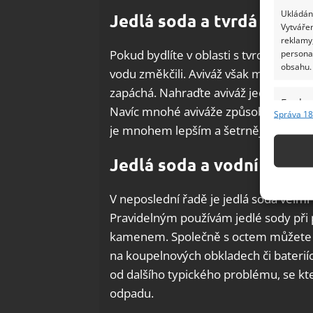
Ukládání
Jedlá soda a tvrdá voda
Vytvářen
reklamy,
Pokud bydlíte v oblasti s tvrdou vodo
persona
obsahu.
vodu změkčili. Aviváž však mění strukt
zapáchá. Nahraďte aviváž jedlou sod
Funkc
Navíc mnohé aviváže způsobují problé
Správa 18
Přiřazov
je mnohem lepším a šetrnějším řeše
Identifi
Jedlá soda a vodní káme
Použív
základ
V neposlední řadě je jedlá soda vel
Pravidelným používám jedlé sody při 
Zajišt
kamenem. Společně s octem můžete j
odstra
na koupelnových obkladech či bateri
Ukládá
od dalšího typického problému, se k
odpadu.