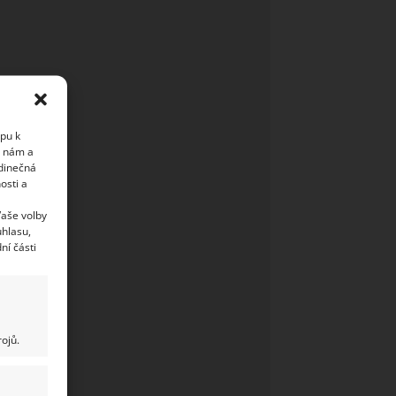
upu k
i nám a
edinečná
osti a
Vaše volby
uhlasu,
ní části
ojů.