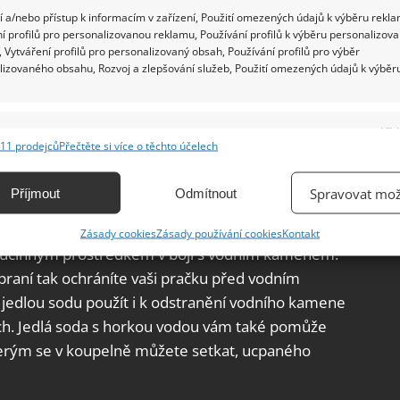
 a/nebo přístup k informacím v zařízení, Použití omezených údajů k výběru rekla
í profilů pro personalizovanou reklamu, Používání profilů k výběru personalizov
 Vytváření profilů pro personalizovaný obsah, Používání profilů pro výběr
u, pravděpodobně k prádlu přidáváte aviváž, abyste
lizovaného obsahu, Rozvoj a zlepšování služeb, Použití omezených údajů k výběr
uru tkanin a způsobuje, že oblečení rychleji
ou a vaše prádlo bude krásně měkké a voňavé.
e
Vžd
my dětem a lidem s citlivou pokožkou, jedlá soda
11 prodejců
Přečtěte si více o těchto účelech
ání a kombinování údajů z jiných zdrojů údajů, Propojení různých zařízení,
ním.
kace zařízení na základě automaticky přenášených informací.
Spravovat mož
Příjmout
Odmítnout
n
ání přesných údajů o zeměpisné poloze, Identifikace zařízení na
Zásady cookies
Zásady používání cookies
Kontakt
ě aktivně vyžádaných informací.
mi účinným prostředkem v boji s vodním kamenem.
praní tak ochráníte vaši pračku před vodním
ění bezpečnosti, předcházení a zjišťování podvodů a
edlou sodu použít i k odstranění vodního kamene
ňování chyb, Poskytování a zobrazování reklamy a obsahu,
Vžd
ích. Jedlá soda s horkou vodou vám také pomůže
ní a sdělování voleb ochrany osobních údajů.
terým se v koupelně můžete setkat, ucpaného