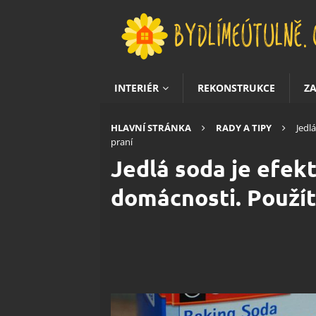
INTERIÉR
REKONSTRUKCE
Z
HLAVNÍ STRÁNKA
RADY A TIPY
Jedl
praní
Jedlá soda je efe
domácnosti. Použít j