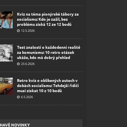
Kvíz na téma pionýrské tábory za
socialismu: Kdo je zažil, bez
problému získá 12 ze 12 bodů
12.5.2026
Test znalostí o každodenní realitě
za komunismu: 10 retro otázek
ukáže, kdo má dobrý přehled
23.6.2026
Retro kvíz o oblíbených autech v
dobách socialismu: Tehdejší řidiči
musí získat 10 z 10 bodů
6.5.2026
HAVÉ NOVINKY