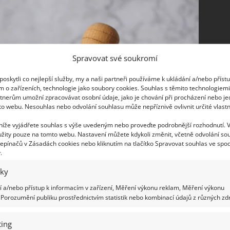
Spravovat své soukromí
oskytli co nejlepší služby, my a naši partneři používáme k ukládání a/nebo příst
m o zařízeních, technologie jako soubory cookies. Souhlas s těmito technologiem
tnerům umožní zpracovávat osobní údaje, jako je chování při procházení nebo j
to webu. Nesouhlas nebo odvolání souhlasu může nepříznivě ovlivnit určité vlastn
 níže vyjádřete souhlas s výše uvedeným nebo proveďte podrobnější rozhodnutí. 
žity pouze na tomto webu. Nastavení můžete kdykoli změnit, včetně odvolání so
epínačů v Zásadách cookies nebo kliknutím na tlačítko Spravovat souhlas ve spod
.
iky
 a/nebo přístup k informacím v zařízení, Měření výkonu reklam, Měření výkonu
Porozumění publiku prostřednictvím statistik nebo kombinací údajů z různých zdr
ing