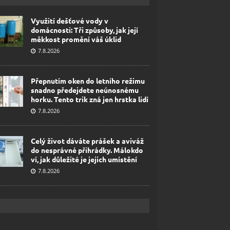
Využití dešťové vody v
domácnosti: Tři způsoby, jak její
měkkost promění váš úklid
7.8.2026
Přepnutím oken do letního režimu
snadno předejdete neúnosnému
horku. Tento trik zná jen hrstka lidí
7.8.2026
Celý život dáváte prášek a aviváž
do nesprávné přihrádky. Málokdo
ví, jak důležité je jejich umístění
7.8.2026