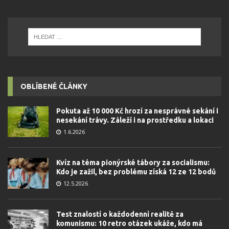
OBLÍBENÉ ČLÁNKY
Pokuta až 10 000 Kč hrozí za nesprávné sekání i
nesekání trávy. Záleží i na prostředku a lokaci
1.6.2026
Kvíz na téma pionýrské tábory za socialismu:
Kdo je zažil, bez problému získá 12 ze 12 bodů
12.5.2026
Test znalostí o každodenní realitě za
komunismu: 10 retro otázek ukáže, kdo má