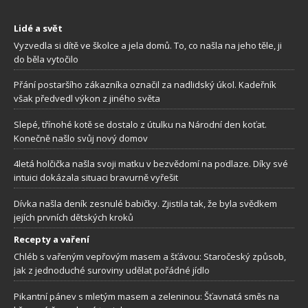
Lidé a svět
Vyzvedla si dítě ve školce a jela domů. To, co našla na jeho těle, ji
do běla vytočilo
Přání postaršího zákazníka označil za nadlidský úkol. Kadeřník
však předvedl výkon z jiného světa
Slepé, třínohé kotě se dostalo z útulku na Národní den koťat.
Konečně našlo svůj nový domov
4letá holčička našla svoji matku v bezvědomí na podlaze. Díky své
intuici dokázala situaci bravurně vyřešit
Dívka našla deník zesnulé babičky. Zjistila tak, že byla svědkem
jejích prvních dětských kroků
Recepty a vaření
Chléb s vařeným vepřovým masem a šťávou: Staročeský způsob,
jak z jednoduché suroviny udělat pořádné jídlo
Pikantní pánev s mletým masem a zeleninou: Šťavnatá směs na