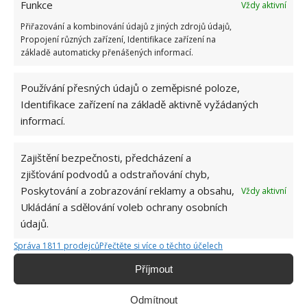
Funkce
Vždy aktivní
Přiřazování a kombinování údajů z jiných zdrojů údajů,
Propojení různých zařízení, Identifikace zařízení na
základě automaticky přenášených informací.
Používání přesných údajů o zeměpisné poloze,
Identifikace zařízení na základě aktivně vyžádaných
informací.
BALÓNEK
TOALETA
Zajištění bezpečnosti, předcházení a
zjišťování podvodů a odstraňování chyb,
Poskytování a zobrazování reklamy a obsahu,
Vždy aktivní
Ukládání a sdělování voleb ochrany osobních
Jiří Kolář
údajů.
Absolvent České zemědělské
univerzity, který je již od malička
Správa 1811 prodejců
Přečtěte si více o těchto účelech
velkým kutilem. V podstatě vše, co je
Příjmout
možné najít v j...
[Více o autorovi]
Odmítnout