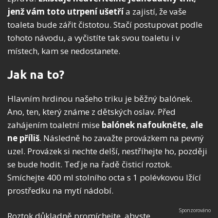
jenž vám toto utrpení ušetří
a zajistí, že vaše
toaleta bude zářit čistotou. Stačí postupovat podle
tohoto návodu, a vyčistíte tak svou toaletu i v
místech, kam se nedostanete.
Jak na to?
Hlavním hrdinou našeho triku je běžný balónek.
Ano, ten, který známe z dětských oslav. Před
zahájením toaletní mise
balónek nafoukněte, ale
ne příliš
. Následně ho zavažte provázkem na pevný
uzel. Provázek si nechte delší, nestříhejte ho, později
se bude hodit. Teď je na řadě čisticí roztok.
Smíchejte 400 ml stolního octa s 1 polévkovou lžící
prostředku na mytí nádobí.
Roztok důkladně promíchejte, abyste