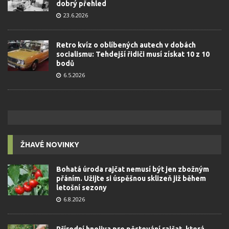
dobrý přehled
23.6.2026
Retro kvíz o oblíbených autech v dobách
socialismu: Tehdejší řidiči musí získat 10 z 10
bodů
6.5.2026
ŽHAVÉ NOVINKY
Bohatá úroda rajčat nemusí být jen zbožným
přáním. Užijte si úspěšnou sklizeň již během
letošní sezony
6.8.2026
Přírodní hnojiva pro pěstování rajčat, která