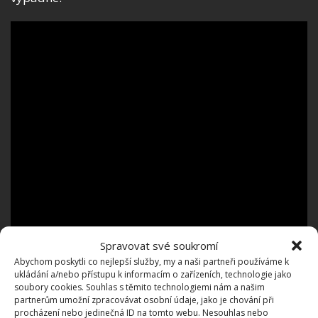
Spravovat své soukromí
Abychom poskytli co nejlepší služby, my a naši partneři používáme k
ukládání a/nebo přístupu k informacím o zařízeních, technologie jako
soubory cookies. Souhlas s těmito technologiemi nám a našim
partnerům umožní zpracovávat osobní údaje, jako je chování při
procházení nebo jedinečná ID na tomto webu. Nesouhlas nebo