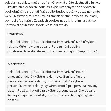
Jemně zatáhněte za provaz upevněný na balónku a
odvolání souhlasu může nepříznivě ovlivnit určité vlastnosti a funkce.
vyjměte ho z toalety. Výsledek bude ohromující. Aby
Kliknutím níže vyjádřete souhlas s výše uvedeným nebo proveďte
podrobnější rozhodnutí. Vaše volby budou použity pouze na tomto
balónek nepraskl s velkým cáknutím, proveďte rychlý
webu. Nastavení můžete kdykoli změnit, včetně odvolání souhlasu,
vpich jehlou v místě lepicí pásky.
Ty nejhlubší
pomocí přepínačů v Zásadách cookies nebo kliknutím na tlačítko
Spravovat souhlas ve spodní části obrazovky.
nečistoty pod okrajem toalety budou poraženy
Statistiky
bez použití chemikálií. Potřebujete jen balónek,
provaz, ocet a prostředek na mytí nádobí. Vaše
Ukládání a/nebo přístup k informacím v zařízení, Měření výkonu
reklam, Měření výkonu obsahu, Porozumění publiku
toaleta se bude znovu lesknout čistotou.
prostřednictvím statistik nebo kombinací údajů z různých zdrojů.
Zdroj:
Sovkusom
Marketing
Ukládání a/nebo přístup k informacím v zařízení, Použití
omezených údajů k výběru reklam, Vytváření profilů pro
personalizovanou reklamu, Používání profilů k výběru
personalizované reklamy, Vytváření profilů pro personalizovaný
obsah, Používání profilů pro výběr personalizovaného obsahu,
Rozvoj a zlepšování služeb, Použití omezených údajů k výběru
obsahu.