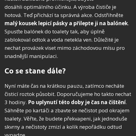
dosáhli optimálního účinku. A výroba čističe je
hotová. Teď přichází ta správná akce. Odstřihněte
malý kousek lepicí pásky a přilepte ji na balónek
.
Spusťte balónek do toalety tak, aby úplně
zablokoval odtok a voda netekla ven. Důležité je
nechat provázek viset mimo záchodovou mísu pro
snadnější manipulaci.
Co se stane dále?
Nyní máte čas na krátkou pauzu, zatímco necháte
čisticí roztok působit. Doporučujeme ho takto nechat
3 hodiny.
Po uplynutí této doby je čas na čištění
.
Sáhněte po kartáči a zbavte se nečistot pod okrajem
toalety. Věřte, že budete překvapeni, jak jednoduše
skvrny a nečistoty zmizí a kolik nepořádku odtud
vypadne.