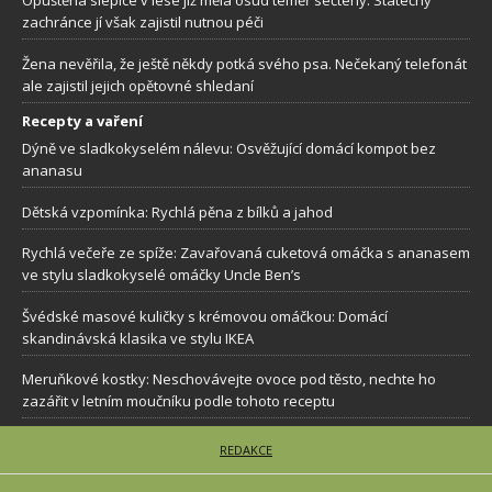
Opuštěná slepice v lese již měla osud téměř sečtený. Statečný
zachránce jí však zajistil nutnou péči
Žena nevěřila, že ještě někdy potká svého psa. Nečekaný telefonát
ale zajistil jejich opětovné shledaní
Recepty a vaření
Dýně ve sladkokyselém nálevu: Osvěžující domácí kompot bez
ananasu
Dětská vzpomínka: Rychlá pěna z bílků a jahod
Rychlá večeře ze spíže: Zavařovaná cuketová omáčka s ananasem
ve stylu sladkokyselé omáčky Uncle Ben’s
Švédské masové kuličky s krémovou omáčkou: Domácí
skandinávská klasika ve stylu IKEA
Meruňkové kostky: Neschovávejte ovoce pod těsto, nechte ho
zazářit v letním moučníku podle tohoto receptu
REDAKCE