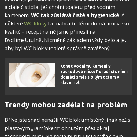
a dále čistidla, jež chrání toaletu před vodním
kamenem.
WC tak zůstává čisté a hygienické
. A
některé
WC bloky
lze nahradit těmi domácími v eko
kvalitě – recept na ně jsme přinesli na
BydlímeÚtulně. Nicméně základem vždy bylo a je,
aby byl WC blok v toaletě správně zavěšený.
Konec vodnímu kameni v
záchodové míse: Poradí si s ním i
domácí směs s bílým octem v
hlavní roli
Trendy mohou zadělat na problém
Dříve jste snad nenašli WC blok umístěný jinak než s
plastovým „ramínkem“ ohnutým přes okraj
záchodové mísy. Na sociální síti TikTok však bylo