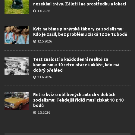
nesekání trávy. Záleží i na prostředku a lokaci
1.6.2026
Kvíz na téma pionýrské tábory za socialismu:
Kdo je zažil, bez problému získá 12 ze 12 bodů
12.5.2026
Test znalostí o každodenní realitě za
komunismu: 10 retro otázek ukáže, kdo má
dobrý přehled
23.6.2026
Retro kvíz o oblíbených autech v dobách
socialismu: Tehdejší řidiči musí získat 10 z 10
bodů
6.5.2026