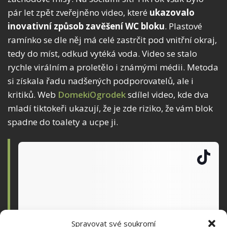
pár let zpět zveřejněno video, které
ukazovalo
inovativní způsob zavěšení WC bloku
. Plastové
ramínko se dle něj má celé zastrčit pod vnitřní okraj,
tedy do míst, odkud vytéká voda. Video se stalo
rychle virálním a proletělo i známými médii. Metoda
si získala řadu nadšených podporovatelů, ale i
kritiků. Web
DomekiOgrodek
sdílel video, kde dva
mladí tiktokeři ukazují, že je zde riziko, že vám blok
spadne do toalety a ucpe ji.
Spravovat své soukromí