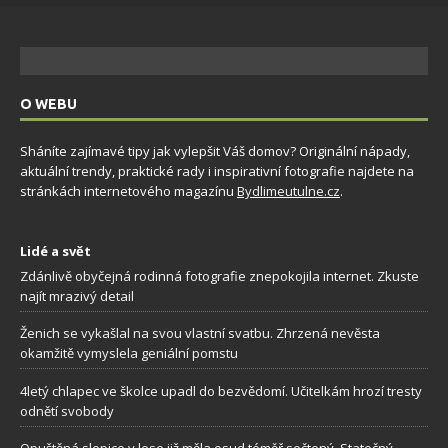
O WEBU
Sháníte zajímavé tipy jak vylepšit Váš domov? Originální nápady,
aktuální trendy, praktické rady i inspirativní fotografie najdete na
stránkách internetového magazínu
Bydlimeutulne.cz
.
Lidé a svět
Zdánlivě obyčejná rodinná fotografie znepokojila internet. Zkuste
najít mrazivý detail
Ženich se vykašlal na svou vlastní svatbu. Zhrzená nevěsta
okamžitě vymyslela geniální pomstu
4letý chlapec ve školce upadl do bezvědomí. Učitelkám hrozí tresty
odnětí svobody