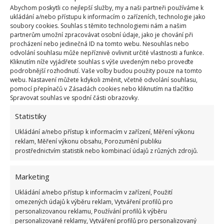
Abychom poskytli co nejlepší služby, my a naši partneři používáme k
ukládání a/nebo přístupu k informacím o zařízeních, technologie jako
soubory cookies. Souhlas s těmito technologiemi nám a našim
partnerům umožní zpracovávat osobní údaje, jako je chování při
procházení nebo jedinečná ID na tomto webu. Nesouhlas nebo
odvolání souhlasu může nepříznivě ovlivnit určité vlastnosti a funkce.
Kliknutím níže vyjádřete souhlas s výše uvedeným nebo proveďte
podrobnější rozhodnutí. Vaše volby budou použity pouze na tomto
@marleyandkuba
webu. Nastavení můžete kdykoli změnit, včetně odvolání souhlasu,
pomocí přepínačů v Zásadách cookies nebo kliknutím na tlačítko
Sprawdzamy lifehack z tiktoka! ? ?@marlenasojka
Spravovat souhlas ve spodní části obrazovky.
@norekkuba
Statistiky
♬ Funky Town – The Dance Queen Group
Ukládání a/nebo přístup k informacím v zařízení, Měření výkonu
reklam, Měření výkonu obsahu, Porozumění publiku
To je samozřejmě velice nepříjemná situace, protože
prostřednictvím statistik nebo kombinací údajů z různých zdrojů.
může být nutné dokonce volat instalatéra, takže se
Marketing
tento
způsob zavěšení WC bloku nemusí právě
vyplatit
. Jestli budete chtít být „in“, nebo zůstanete u
Ukládání a/nebo přístup k informacím v zařízení, Použití
omezených údajů k výběru reklam, Vytváření profilů pro
klasického způsobu s plastovým držátkem
personalizovanou reklamu, Používání profilů k výběru
zaháknutým přes horní okraj mísy, je jen na vás. Ale
personalizované reklamy, Vytváření profilů pro personalizovaný