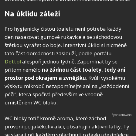
Na úklidu záleží
Pro hygienicky čistou toaletu není potřeba každý
den nasazovat gumové rukavice a se záchodovou
štětkou vyrážet do boje. Intenzivní úklid si nicméně
tato část domácnosti zaslouží, podle portálu
Dettol
alespoň jednou týdně. Zapomínat by se
přitom nemělo
na žádnou část toalety, tedy ani
prostor pod okrajem a zvnějšku
. Kvůli vysokému
výskytu mikrobů nezapomínejte ani na „každodenní
péči“, která spočívá především ve vhodně
umístěném WC bloku.
WC bloky totiž kromě aroma, které záchod
provoní po jakékoliv akci, obsahují i aktivní látky. Ty
se starají při každém spláchnutí o dávku dezinfekce