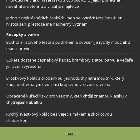
neváhal ani vteřinu a vrátil je majitelce
Jedno z nejkrásnějších českých jmen se vytrácí: Nosí ho už jen
hrstka žen, přestože má nádherný význam
Recepty a vaření
Buchta z listového těsta s pudinkem a ovocem je rychlý moučník z
osmi surovin
Cuketa dostane česnekový kabát, brambory zlatou barvu a večeře
je rázem vyřešená
Broskvový koláč s drobenkou: Jednoduchý letní moučník, který
zaujme šťavnatým ovocem i křupavou vrstvou navrchu
Obrácené kuřecí řízky pro všechny, kteří chtějí známou klasiku v
chytřejším kabátku
Rychlý švestkový koláč bez vajec s mákem a skořicovou
drobenkou
REDAKCE