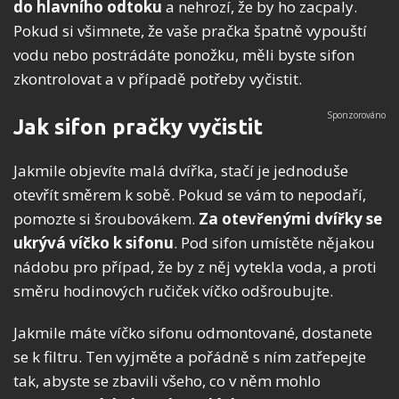
do hlavního odtoku
a nehrozí, že by ho zacpaly.
Pokud si všimnete, že vaše pračka špatně vypouští
vodu nebo postrádáte ponožku, měli byste sifon
zkontrolovat a v případě potřeby vyčistit.
Jak sifon pračky vyčistit
Jakmile objevíte malá dvířka, stačí je jednoduše
otevřít směrem k sobě. Pokud se vám to nepodaří,
pomozte si šroubovákem.
Za otevřenými dvířky se
ukrývá víčko k sifonu
. Pod sifon umístěte nějakou
nádobu pro případ, že by z něj vytekla voda, a proti
směru hodinových ručiček víčko odšroubujte.
Jakmile máte víčko sifonu odmontované, dostanete
se k filtru. Ten vyjměte a pořádně s ním zatřepejte
tak, abyste se zbavili všeho, co v něm mohlo