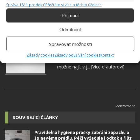
Správa 1811 prodejců
Přečtěte si více o těchto účelech
PRAČKA
SIFON
Příjmout
Odmítnout
Jiří Kolář
Spravovat možnosti
Absolvent České zemědělské
univerzity, který je již od malička
Zásady cookies
Zásady používání cookies
Kontakt
velkým kutilem. V podstatě vše, co je
možné najít v j...
[Více o autorovi]
SOUVISEJÍCÍ ČLÁNKY
Pravidelná hygiena pračky zabrání zápachu a
špinavému prádlu. Péči vyžaduje i odtok a filtr