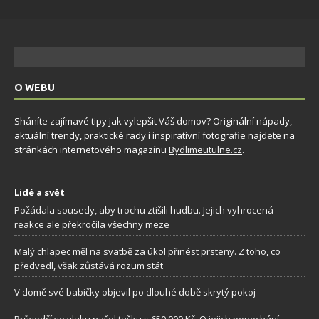
O WEBU
Sháníte zajímavé tipy jak vylepšit Váš domov? Originální nápady,
aktuální trendy, praktické rady i inspirativní fotografie najdete na
stránkách internetového magazínu
Bydlimeutulne.cz
.
Lidé a svět
Požádala sousedy, aby trochu ztišili hudbu. Jejich vyhrocená
reakce ale překročila všechny meze
Malý chlapec měl na svatbě za úkol přinést prsteny. Z toho, co
předvedl, však zůstává rozum stát
V domě své babičky objevil po dlouhé době skrytý pokoj
Průvodčí ve vlaku našel tašku s 650 000 Kč. O jejich ponechání