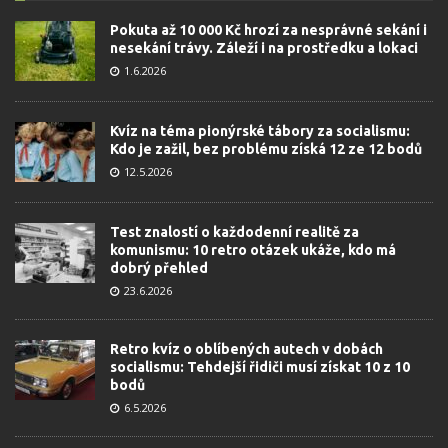
Pokuta až 10 000 Kč hrozí za nesprávné sekání i
nesekání trávy. Záleží i na prostředku a lokaci
1.6.2026
Kvíz na téma pionýrské tábory za socialismu:
Kdo je zažil, bez problému získá 12 ze 12 bodů
12.5.2026
Test znalostí o každodenní realitě za
komunismu: 10 retro otázek ukáže, kdo má
dobrý přehled
23.6.2026
Retro kvíz o oblíbených autech v dobách
socialismu: Tehdejší řidiči musí získat 10 z 10
bodů
6.5.2026