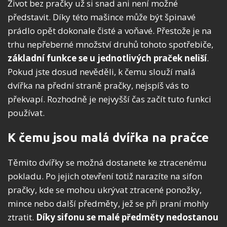
Život bez pračky už si snad ani není možné
představit. Díky této mašince může být špinavé
prádlo opět dokonale čisté a voňavé. Přestože je na
trhu nepřeberné množství druhů tohoto spotřebiče,
základní funkce se u jednotlivých praček neliší
.
Pokud jste dosud nevěděli, k čemu slouží malá
dvířka na přední straně pračky, nejspíš vás to
překvapí. Rozhodně je nejvyšší čas začít tuto funkci
používat.
K čemu jsou malá dvířka na pračce
Těmito dvířky se možná dostanete ke ztracenému
pokladu. Po jejich otevření totiž narazíte na sifon
pračky, kde se mohou ukrývat ztracené ponožky,
mince nebo další předměty, jež se při praní mohly
ztratit.
Díky sifonu se malé předměty nedostanou