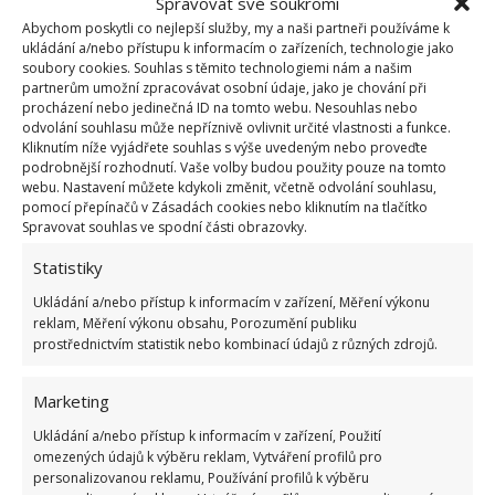
Spravovat své soukromí
Jak prodloužit životnost pračky
Abychom poskytli co nejlepší služby, my a naši partneři používáme k
ukládání a/nebo přístupu k informacím o zařízeních, technologie jako
Aby vám pračka co nejdéle sloužila, měli byste se
soubory cookies. Souhlas s těmito technologiemi nám a našim
partnerům umožní zpracovávat osobní údaje, jako je chování při
vyhnout některým věcem. Jednou z nich je vyvarovat
procházení nebo jedinečná ID na tomto webu. Nesouhlas nebo
se používání velkého množství pracího prostředku.
odvolání souhlasu může nepříznivě ovlivnit určité vlastnosti a funkce.
Kliknutím níže vyjádřete souhlas s výše uvedeným nebo proveďte
To totiž vytváří více pěny, jež může vést ke
podrobnější rozhodnutí. Vaše volby budou použity pouze na tomto
vzniku plísní
. Dále prádlo z pračky vyjměte ihned po
webu. Nastavení můžete kdykoli změnit, včetně odvolání souhlasu,
pomocí přepínačů v Zásadách cookies nebo kliknutím na tlačítko
skončení pracího cyklu. I mokré prádlo uvnitř pračky
Spravovat souhlas ve spodní části obrazovky.
vytváří ideální prostředí pro plísně.
Statistiky
Vyvarujte se i zbytečně velkému množství aviváže a
Ukládání a/nebo přístup k informacím v zařízení, Měření výkonu
udržujte gumové těsnění pračky vždy čisté. Po
reklam, Měření výkonu obsahu, Porozumění publiku
prostřednictvím statistik nebo kombinací údajů z různých zdrojů.
každém praní toto
těsnění vysušte a otřete od
případných nečistot
. Ty mohou v gumovém těsnění
Marketing
zahnívat a způsobovat nepříjemný zápach. V
Ukládání a/nebo přístup k informacím v zařízení, Použití
neposlední řadě nezapomeňte nechávat dvířka
omezených údajů k výběru reklam, Vytváření profilů pro
pračky vždy pootevřená, aby mohl uvnitř cirkulovat
personalizovanou reklamu, Používání profilů k výběru