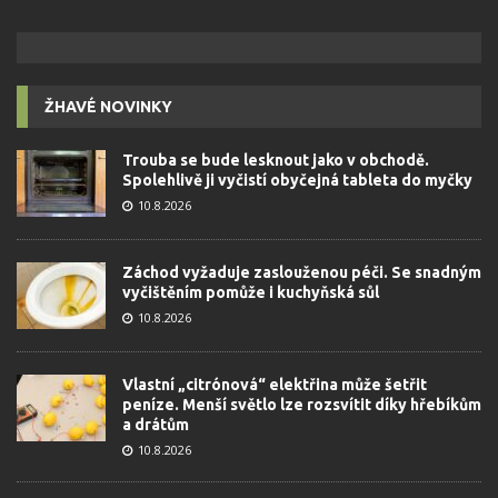
ŽHAVÉ NOVINKY
Trouba se bude lesknout jako v obchodě.
Spolehlivě ji vyčistí obyčejná tableta do myčky
10.8.2026
Záchod vyžaduje zaslouženou péči. Se snadným
vyčištěním pomůže i kuchyňská sůl
10.8.2026
Vlastní „citrónová“ elektřina může šetřit
peníze. Menší světlo lze rozsvítit díky hřebíkům
a drátům
10.8.2026