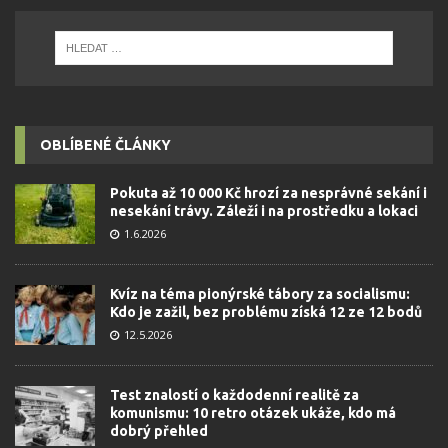
OBLÍBENÉ ČLÁNKY
Pokuta až 10 000 Kč hrozí za nesprávné sekání i
nesekání trávy. Záleží i na prostředku a lokaci
1.6.2026
Kvíz na téma pionýrské tábory za socialismu:
Kdo je zažil, bez problému získá 12 ze 12 bodů
12.5.2026
Test znalostí o každodenní realitě za
komunismu: 10 retro otázek ukáže, kdo má
dobrý přehled