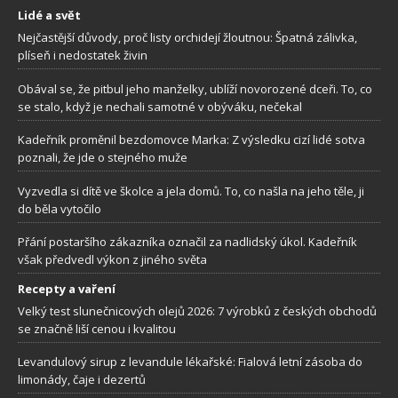
Lidé a svět
Nejčastější důvody, proč listy orchidejí žloutnou: Špatná zálivka,
plíseň i nedostatek živin
Obával se, že pitbul jeho manželky, ublíží novorozené dceři. To, co
se stalo, když je nechali samotné v obýváku, nečekal
Kadeřník proměnil bezdomovce Marka: Z výsledku cizí lidé sotva
poznali, že jde o stejného muže
Vyzvedla si dítě ve školce a jela domů. To, co našla na jeho těle, ji
do běla vytočilo
Přání postaršího zákazníka označil za nadlidský úkol. Kadeřník
však předvedl výkon z jiného světa
Recepty a vaření
Velký test slunečnicových olejů 2026: 7 výrobků z českých obchodů
se značně liší cenou i kvalitou
Levandulový sirup z levandule lékařské: Fialová letní zásoba do
limonády, čaje i dezertů