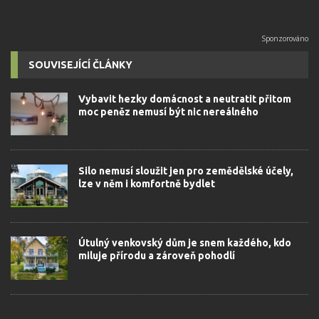
SOUVISEJÍCÍ ČLÁNKY
Vybavit hezky domácnost a neutratit přitom
moc peněz nemusí být nic nereálného
Silo nemusí sloužit jen pro zemědělské účely,
lze v něm i komfortně bydlet
Útulný venkovský dům je snem každého, kdo
miluje přírodu a zároveň pohodlí