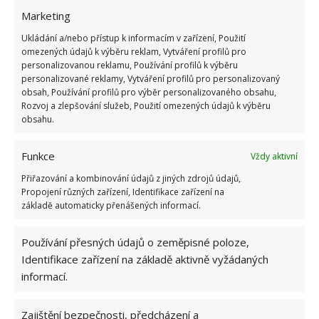
Marketing
Ukládání a/nebo přístup k informacím v zařízení, Použití
omezených údajů k výběru reklam, Vytváření profilů pro
personalizovanou reklamu, Používání profilů k výběru
personalizované reklamy, Vytváření profilů pro personalizovaný
obsah, Používání profilů pro výběr personalizovaného obsahu,
Nejenom kámen, ale i sklo a další
Rozvoj a zlepšování služeb, Použití omezených údajů k výběru
obsahu.
materiály
Funkce
Vždy aktivní
Zajímavým faktem je, že kromě kamene jsou použity
Přiřazování a kombinování údajů z jiných zdrojů údajů,
také moderní materiály. Řeč je především o velkých
Propojení různých zařízení, Identifikace zařízení na
skleněných oknech, které mají jak svůj
základě automaticky přenášených informací.
architektonický, tak samozřejmě také svůj praktický
význam. Dále je ale použitý třeba i leštěný beton,
Používání přesných údajů o zeměpisné poloze,
nechybí ani kvalitní dům, stejně jako tu najdete i
Identifikace zařízení na základě aktivně vyžádaných
informací.
prvky žuly.
Zajištění bezpečnosti, předcházení a