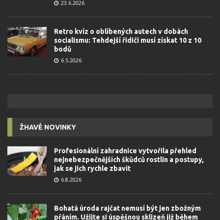
23.6.2026
Retro kvíz o oblíbených autech v dobách
socialismu: Tehdejší řidiči musí získat 10 z 10
bodů
6.5.2026
ŽHAVÉ NOVINKY
Profesionální zahradnice vytvořila přehled
nejnebezpečnějších škůdců rostlin a postupy,
jak se jich rychle zbavit
6.8.2026
Bohatá úroda rajčat nemusí být jen zbožným
přáním. Užijte si úspěšnou sklizeň již během