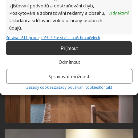
zjišťování podvodů a odstraňování chyb,
Poskytování a zobrazování reklamy a obsahu,
Vždy aktivní
Ukládání a sdělování voleb ochrany osobních
údajů.
Správa 1811 prodejců
Přečtěte si více o těchto účelech
Příjmout
Odmítnout
Spravovat možnosti
Zásady cookies
Zásady používání cookies
Kontakt