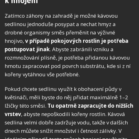
k hnojení
Zatímco záhony na zahradě je možné kávovou
sedlinou jednoduše posypat a nechat hmyz a
drobné organismy směs přeměnit na výživné
hnojivo,
v případě pokojových rostlin je potřeba
postupovat jinak
. Abyste zabránili vzniku a
rozmnožování plísně, je potřeba přidanou kávovou
hmotu zapracovat pod povrch substrátu, kde si z ní
kořeny vytáhnou vše potřebné.
Pokud chcete sedlinu využít k obohacení půdy v
květináči, měli byste do něj přidat maximálně 1–2
lžičky této směsi.
Tu opatrně zapracujte do nižších
vrstev
, abyste nepoškodili kořeny rostlin. Kávová
sedlina velmi dobře zadržuje vodu, takže v dalších
dnech můžete snížit množství i četnost zálivky. V