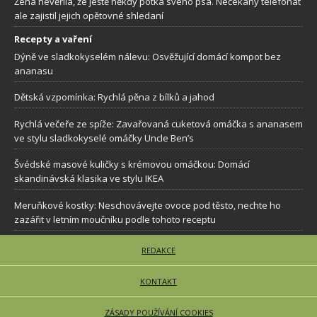
Žena nevěřila, že ještě někdy potká svého psa. Nečekaný telefonát
ale zajistil jejich opětovné shledaní
Recepty a vaření
Dýně ve sladkokyselém nálevu: Osvěžující domácí kompot bez
ananasu
Dětská vzpomínka: Rychlá pěna z bílků a jahod
Rychlá večeře ze spíže: Zavařovaná cuketová omáčka s ananasem
ve stylu sladkokyselé omáčky Uncle Ben’s
Švédské masové kuličky s krémovou omáčkou: Domácí
skandinávská klasika ve stylu IKEA
Meruňkové kostky: Neschovávejte ovoce pod těsto, nechte ho
zazářit v letním moučníku podle tohoto receptu
REDAKCE
KONTAKT
ZÁSADY POUŽÍVÁNÍ COOKIES