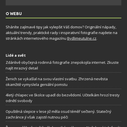
O WEBU
Sháníte zajímavé tipy jak vylepšit Váš domov? Originální nápady,
aktuální trendy, praktické rady i inspirativní fotografie najdete na
stránkách internetového magazínu
Bydlimeutulne.cz
.
Lidé a svět
Zdánlivě obyčejná rodinná fotografie znepokojila internet. Zkuste
najít mrazivý detail
Ženich se vykašlal na svou vlastní svatbu. Zhrzená nevěsta
okamžitě vymyslela geniální pomstu
4letý chlapec ve školce upadl do bezvědomí. Učitelkám hrozí tresty
odnětí svobody
Opuštěná slepice v lese již měla osud téměř sečtený. Statečný
zachránce jí však zajistil nutnou péči