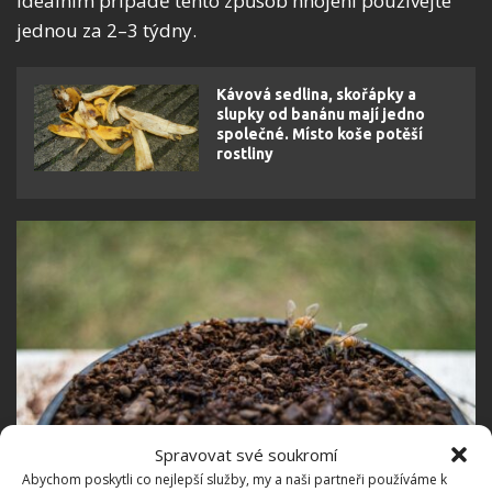
ideálním případě tento způsob hnojení používejte
jednou za 2–3 týdny.
Kávová sedlina, skořápky a
slupky od banánu mají jedno
společné. Místo koše potěší
rostliny
Spravovat své soukromí
Abychom poskytli co nejlepší služby, my a naši partneři používáme k