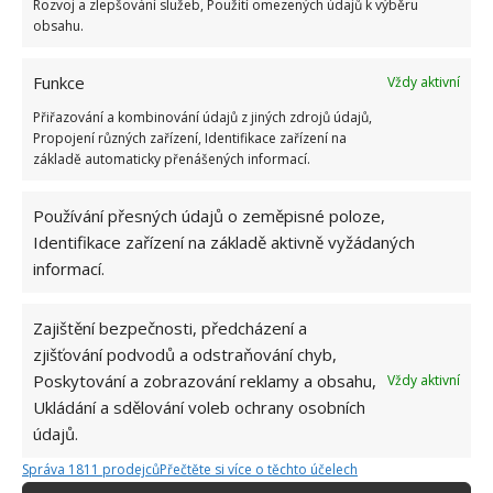
Rozvoj a zlepšování služeb, Použití omezených údajů k výběru
obsahu.
Funkce
Vždy aktivní
Přiřazování a kombinování údajů z jiných zdrojů údajů,
Propojení různých zařízení, Identifikace zařízení na
základě automaticky přenášených informací.
Používání přesných údajů o zeměpisné poloze,
Identifikace zařízení na základě aktivně vyžádaných
informací.
Zajištění bezpečnosti, předcházení a
zjišťování podvodů a odstraňování chyb,
Poskytování a zobrazování reklamy a obsahu,
Vždy aktivní
HNOJIVO
KÁVOVÁ SEDLINA
Ukládání a sdělování voleb ochrany osobních
údajů.
POKOJOVÉ ROSTLINY
Správa 1811 prodejců
Přečtěte si více o těchto účelech