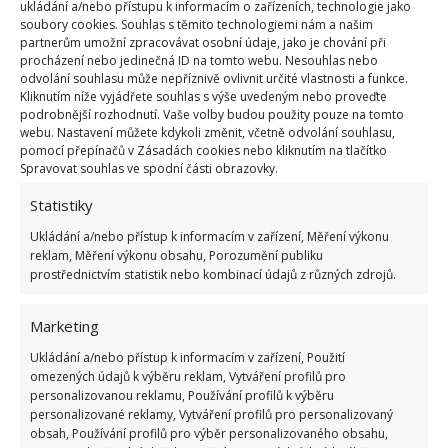
ukládání a/nebo přístupu k informacím o zařízeních, technologie jako
soubory cookies. Souhlas s těmito technologiemi nám a našim
partnerům umožní zpracovávat osobní údaje, jako je chování při
Fotografie: Pixabay
procházení nebo jedinečná ID na tomto webu. Nesouhlas nebo
odvolání souhlasu může nepříznivě ovlivnit určité vlastnosti a funkce.
Káva okyseluje prostředí
Kliknutím níže vyjádřete souhlas s výše uvedeným nebo proveďte
podrobnější rozhodnutí. Vaše volby budou použity pouze na tomto
webu. Nastavení můžete kdykoli změnit, včetně odvolání souhlasu,
Kávová sedlina se skvěle hodí pro druhy rostlin,
pomocí přepínačů v Zásadách cookies nebo kliknutím na tlačítko
kterým vyhovuje kyselejší prostředí. Díky tomu ji lze
Spravovat souhlas ve spodní části obrazovky.
bezpečně použít
k hnojení kapradin, orchidejí,
Statistiky
toulitky
,
kaktusů nebo fialek
. Rostliny, jež dávají
Ukládání a/nebo přístup k informacím v zařízení, Měření výkonu
přednost zásaditému nebo neutrálnímu prostředí,
reklam, Měření výkonu obsahu, Porozumění publiku
přítomnost kyselého hnojiva velmi těžko snáší. To
prostřednictvím statistik nebo kombinací údajů z různých zdrojů.
pak ovlivňuje jejich růst, vývoj, vitalitu i celkové
zdraví.
Marketing
Ukládání a/nebo přístup k informacím v zařízení, Použití
Zdroj:
Deccoria
omezených údajů k výběru reklam, Vytváření profilů pro
personalizovanou reklamu, Používání profilů k výběru
personalizované reklamy, Vytváření profilů pro personalizovaný
obsah, Používání profilů pro výběr personalizovaného obsahu,