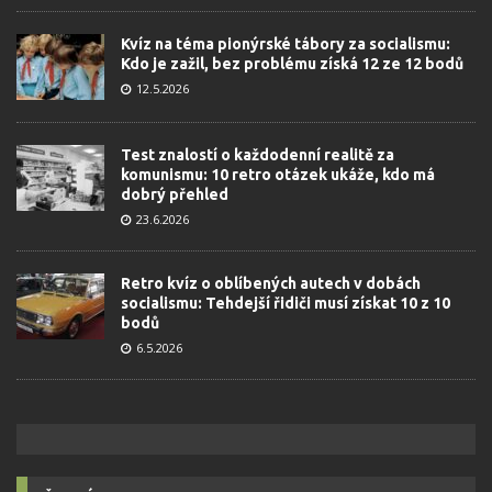
Kvíz na téma pionýrské tábory za socialismu:
Kdo je zažil, bez problému získá 12 ze 12 bodů
12.5.2026
Test znalostí o každodenní realitě za
komunismu: 10 retro otázek ukáže, kdo má
dobrý přehled
23.6.2026
Retro kvíz o oblíbených autech v dobách
socialismu: Tehdejší řidiči musí získat 10 z 10
bodů
6.5.2026