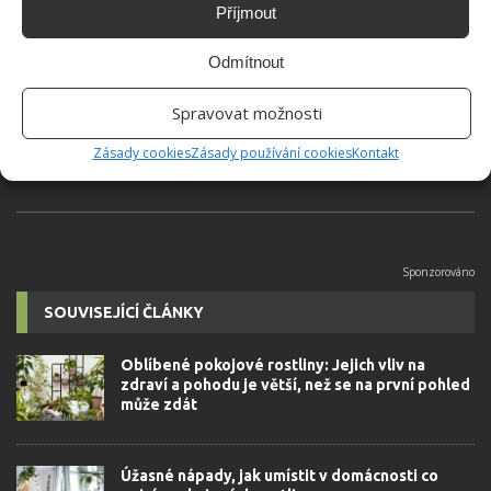
Příjmout
Jiří Kolář
Odmítnout
Absolvent České zemědělské
univerzity, který je již od malička
velkým kutilem. V podstatě vše, co je
Spravovat možnosti
možné najít v j...
[Více o autorovi]
Zásady cookies
Zásady používání cookies
Kontakt
SOUVISEJÍCÍ ČLÁNKY
Oblíbené pokojové rostliny: Jejich vliv na
zdraví a pohodu je větší, než se na první pohled
může zdát
Úžasné nápady, jak umístit v domácnosti co