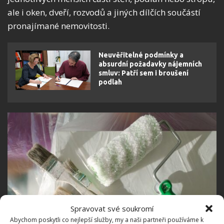
ale i oken, dveří, rozvodů a jiných dílčích součástí
pronajímané nemovitosti.
Neuvěřitelné podmínky a
absurdní požadavky nájemních
smluv: Patří sem i broušení
podlah
Spravovat své soukromí
Abychom poskytli co nejlepší služby, my a naši partneři používáme k