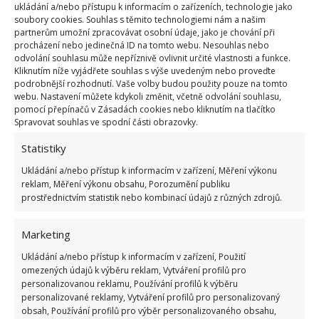
ukládání a/nebo přístupu k informacím o zařízeních, technologie jako
soubory cookies. Souhlas s těmito technologiemi nám a našim
partnerům umožní zpracovávat osobní údaje, jako je chování při
procházení nebo jedinečná ID na tomto webu. Nesouhlas nebo
Fotografie: Pixabay
odvolání souhlasu může nepříznivě ovlivnit určité vlastnosti a funkce.
Kliknutím níže vyjádřete souhlas s výše uvedeným nebo proveďte
Co s většími opravami
podrobnější rozhodnutí. Vaše volby budou použity pouze na tomto
webu. Nastavení můžete kdykoli změnit, včetně odvolání souhlasu,
pomocí přepínačů v Zásadách cookies nebo kliknutím na tlačítko
Každou větší závadu musí pronajímatel neprodleně
Spravovat souhlas ve spodní části obrazovky.
nahlásit nájemníkovi, a zároveň předcházet dalšímu
Statistiky
šíření škody. Nájemce pak
musí každou vadu
Ukládání a/nebo přístup k informacím v zařízení, Měření výkonu
ovlivňující podmínky bydlení
v co nejkratším
reklam, Měření výkonu obsahu, Porozumění publiku
čase vyřešit
a nést náklady spojené s její opravou.
prostřednictvím statistik nebo kombinací údajů z různých zdrojů.
Pokud však pronajímatel zanedbá své povinnosti,
což povede ke vzniku škody, nemá právo na náhradu
Marketing
vzniklých nákladů, ani slevu z nájemného.
Ukládání a/nebo přístup k informacím v zařízení, Použití
omezených údajů k výběru reklam, Vytváření profilů pro
Zdroj:
dTest
personalizovanou reklamu, Používání profilů k výběru
personalizované reklamy, Vytváření profilů pro personalizovaný
obsah, Používání profilů pro výběr personalizovaného obsahu,