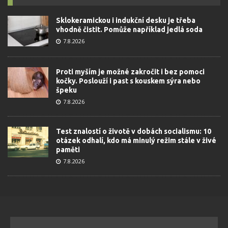
Sklokeramickou i indukční desku je třeba
vhodně čistit. Pomůže například jedlá soda
7.8.2026
Proti myším je možné zakročit i bez pomoci
kočky. Poslouží i past s kouskem sýra nebo
špeku
7.8.2026
Test znalostí o životě v dobách socialismu: 10
otázek odhalí, kdo má minulý režim stále v živé
paměti
7.8.2026