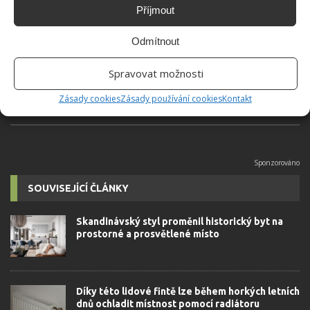
Jiří Kolář
Příjmout
Absolvent České zemědělské
Odmítnout
univerzity, který je již od malička
velkým kutilem. V podstatě vše, co je
Spravovat možnosti
možné najít v j...
[Více o autorovi]
Zásady cookies
Zásady používání cookies
Kontakt
SOUVISEJÍCÍ ČLÁNKY
Skandinávský styl proměnil historický byt na
prostorné a prosvětlené místo
Díky této lidové fintě lze během horkých letních
dnů ochladit místnost pomocí radiátoru