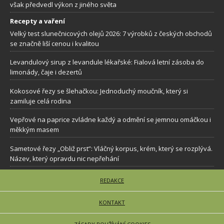
však předvedl výkon z jiného světa
Recepty a vaření
Velký test slunečnicových olejů 2026: 7 výrobků z českých obchodů
se značně liší cenou i kvalitou
Levandulový sirup z levandule lékařské: Fialová letní zásoba do
limonády, čaje i dezertů
Kokosové řezy se šlehačkou: Jednoduchý moučník, který si
zamiluje celá rodina
Vepřové na paprice zvládne každý a odmění se jemnou omáčkou i
měkkým masem
Sametové řezy „Obliž prst”: Vláčný korpus, krém, který se rozplývá.
Název, který opravdu nic nepřehání
REDAKCE
KONTAKT