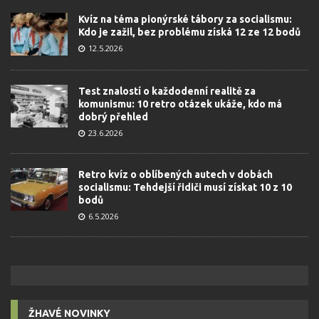
Kvíz na téma pionýrské tábory za socialismu:
Kdo je zažil, bez problému získá 12 ze 12 bodů
12.5.2026
Test znalostí o každodenní realitě za
komunismu: 10 retro otázek ukáže, kdo má
dobrý přehled
23.6.2026
Retro kvíz o oblíbených autech v dobách
socialismu: Tehdejší řidiči musí získat 10 z 10
bodů
6.5.2026
ŽHAVÉ NOVINKY