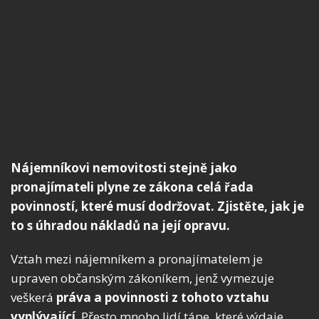
Nájemníkovi nemovitosti stejně jako
pronajímateli plyne ze zákona celá řada
povinností, které musí dodržovat. Zjistěte, jak je
to s úhradou nákladů na její opravu.
Vztah mezi nájemníkem a pronajímatelem je
upraven občanským zákoníkem, jenž vymezuje
veškerá
práva a povinnosti z tohoto vztahu
vyplývající
. Přesto mnoho lidí tápe, které výdaje