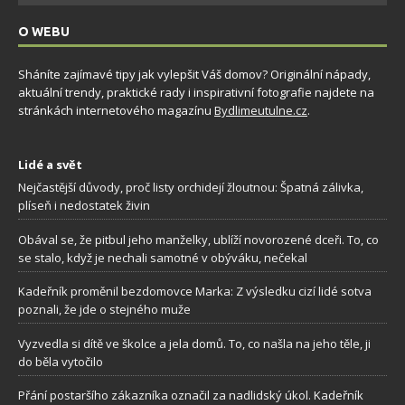
O WEBU
Sháníte zajímavé tipy jak vylepšit Váš domov? Originální nápady,
aktuální trendy, praktické rady i inspirativní fotografie najdete na
stránkách internetového magazínu
Bydlimeutulne.cz
.
Lidé a svět
Nejčastější důvody, proč listy orchidejí žloutnou: Špatná zálivka,
plíseň i nedostatek živin
Obával se, že pitbul jeho manželky, ublíží novorozené dceři. To, co
se stalo, když je nechali samotné v obýváku, nečekal
Kadeřník proměnil bezdomovce Marka: Z výsledku cizí lidé sotva
poznali, že jde o stejného muže
Vyzvedla si dítě ve školce a jela domů. To, co našla na jeho těle, ji
do běla vytočilo
Přání postaršího zákazníka označil za nadlidský úkol. Kadeřník