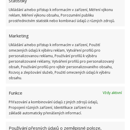
Jak na nerezovou digestoř
Statistiky
Ukládání a/nebo přístup k informacím v zařízení, Měření výkonu
Lze ji očistit snadno a obecně má velmi dlouhou
reklam, Měření výkonu obsahu, Porozumění publiku
prostřednictvím statistik nebo kombinací údajů z různých zdrojů.
životnost. Její povrch vyčistíte zcela běžnými
prostředky,
filtry můžete dát klidně do myčky
na
Marketing
nádobí
. Při drobném znečištění postačí mýdlová
Ukládání a/nebo přístup k informacím v zařízení, Použití
voda. Položte ji do dřezu a ponořte do vody s jarem.
omezených údajů k výběru reklam, Vytváření profilů pro
Nechte asi 30 minut působit a očistěte houbičkou.
personalizovanou reklamu, Používání profilů k výběru
personalizované reklamy, Vytváření profilů pro personalizovaný
Při silné špíně povolejte kombinaci sody a horké
obsah, Používání profilů pro výběr personalizovaného obsahu,
Rozvoj a zlepšování služeb, Použití omezených údajů k výběru
vody. Celou mřížku ve dřezu zalijte vroucí vodou,
obsahu.
přidejte půl šálku jedlé sody. Roztok nechte působit
aspoň 15 minut a pak ji očistěte jako v předchozím
Funkce
Vždy aktivní
případě. Dle potřeby postup klidně opakujte.
Přiřazování a kombinování údajů z jiných zdrojů údajů,
Propojení různých zařízení, Identifikace zařízení na
Zdroj:
Xitrosti
základě automaticky přenášených informací.
Používání přesných údajů o zeměpisné poloze,