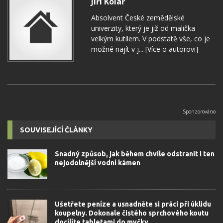
Jiří Kolář
Absolvent České zemědělské
univerzity, který je již od malička
velkým kutilem. V podstatě vše, co je
možné najít v j...
[Více o autorovi]
SOUVISEJÍCÍ ČLÁNKY
Snadný způsob, jak během chvíle odstranit i ten
nejodolnější vodní kámen
Ušetřete peníze a usnadněte si práci při úklidu
koupelny. Dokonale čistého sprchového koutu
docílíte tabletami do myčky