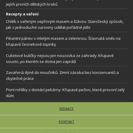
jejích prvních dětských kroků
Recepty a vaření
Chléb s vařeným vepřovým masem a šťávou: Staročeský způsob,
jak z jednoduché suroviny udělat pořádné jídlo
Pikantní pánev s mletým masem a zeleninou: Šťavnatá směs na
křupavé česnekové topinky
Cuketové kuličky nejsou jen nouzovka ze zahrady: Křupavé
sousto, po kterém se doma jen zapráší
Zavařená dýně do moučníků: Zimní zásoba bez konzervantů a
zbytečné práce
Pivní rohlíky z domácí pekárny: Křupavé pečivo, které provoní celý
dům
REDAKCE
KONTAKT