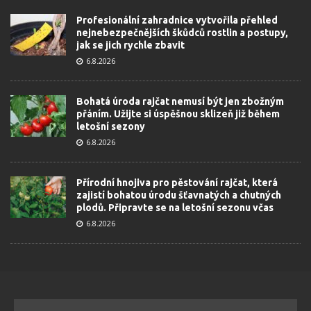
Profesionální zahradnice vytvořila přehled
nejnebezpečnějších škůdců rostlin a postupy,
jak se jich rychle zbavit
6.8.2026
Bohatá úroda rajčat nemusí být jen zbožným
přáním. Užijte si úspěšnou sklizeň již během
letošní sezony
6.8.2026
Přírodní hnojiva pro pěstování rajčat, která
zajistí bohatou úrodu šťavnatých a chutných
plodů. Připravte se na letošní sezonu včas
6.8.2026