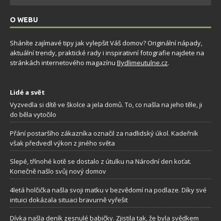
O WEBU
Sháníte zajímavé tipy jak vylepšit Váš domov? Originální nápady,
aktuální trendy, praktické rady i inspirativní fotografie najdete na
stránkách internetového magazínu
Bydlimeutulne.cz
.
Lidé a svět
Vyzvedla si dítě ve školce a jela domů. To, co našla na jeho těle, ji
do běla vytočilo
Přání postaršího zákazníka označil za nadlidský úkol. Kadeřník
však předvedl výkon z jiného světa
Slepé, třínohé kotě se dostalo z útulku na Národní den koťat.
Konečně našlo svůj nový domov
4letá holčička našla svoji matku v bezvědomí na podlaze. Díky své
intuici dokázala situaci bravurně vyřešit
Dívka našla deník zesnulé babičky. Zjistila tak, že byla svědkem