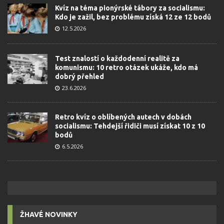
Kvíz na téma pionýrské tábory za socialismu:
Kdo je zažil, bez problému získá 12 ze 12 bodů
12.5.2026
Test znalostí o každodenní realitě za
komunismu: 10 retro otázek ukáže, kdo má
dobrý přehled
23.6.2026
Retro kvíz o oblíbených autech v dobách
socialismu: Tehdejší řidiči musí získat 10 z 10
bodů
6.5.2026
ŽHAVÉ NOVINKY