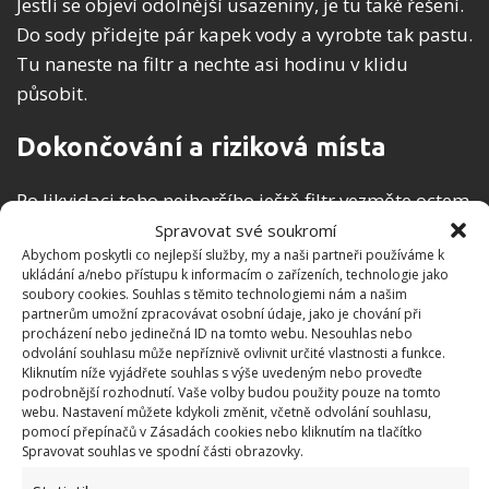
Jestli se objeví odolnější usazeniny, je tu také řešení.
Do sody přidejte pár kapek vody a vyrobte tak pastu.
Tu naneste na filtr a nechte asi hodinu v klidu
působit.
Dokončování a riziková místa
Po likvidaci toho nejhoršího ještě filtr vezměte octem
a hadříkem z mikrovlákna. Dávejte si pozor na ostré
Spravovat své soukromí
Abychom poskytli co nejlepší služby, my a naši partneři používáme k
hrany a elektrické součástky. Pravděpodobně bude
ukládání a/nebo přístupu k informacím o zařízeních, technologie jako
potřeba vyměnit látkové nebo tukové filtry,
pak už
soubory cookies. Souhlas s těmito technologiemi nám a našim
partnerům umožní zpracovávat osobní údaje, jako je chování při
nezbývá než nasadit tuto součástku zpátky
.
procházení nebo jedinečná ID na tomto webu. Nesouhlas nebo
Zmíněné vrstvy není třeba měnit po každém čištění.
odvolání souhlasu může nepříznivě ovlivnit určité vlastnosti a funkce.
Kliknutím níže vyjádřete souhlas s výše uvedeným nebo proveďte
Jakmile jsou ale zahlceny mastnotou, postrádají
podrobnější rozhodnutí. Vaše volby budou použity pouze na tomto
efekt. Uhlíkové filtry potřebují vyměnit cca jednou za
webu. Nastavení můžete kdykoli změnit, včetně odvolání souhlasu,
pomocí přepínačů v Zásadách cookies nebo kliknutím na tlačítko
půl roku, opět se to odvíjí od intenzity použití.
Spravovat souhlas ve spodní části obrazovky.