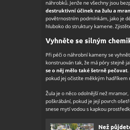
náhrobků. Jenže ne všechny jsou be
destruktivní účinek na žulu a mr
povětrnostním podmínkám, jako je déšť
hluboko do struktury kamene. Zjistět
Vyhněte se silným chemi
Při péči o náhrobní kameny se vyhně
konstruován tak, že má póry stejně jak
se o něj mělo také šetrně pečovat
.
pokud jej očistíte měkkým hadříkem 
Žula je o něco odolnější než mramor, 
poškrábání, pokud je její povrch oše
snese mytí vodou s kapkou prostředk
Než půjdet