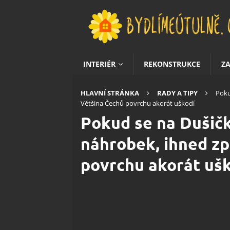
INTERIÉR
REKONSTRUKCE
Z
HLAVNÍ STRÁNKA
RADY A TIPY
Poku
Většina Čechů povrchu akorát uškodí
Pokud se na Dušičk
náhrobek, ihned z
povrchu akorát uš