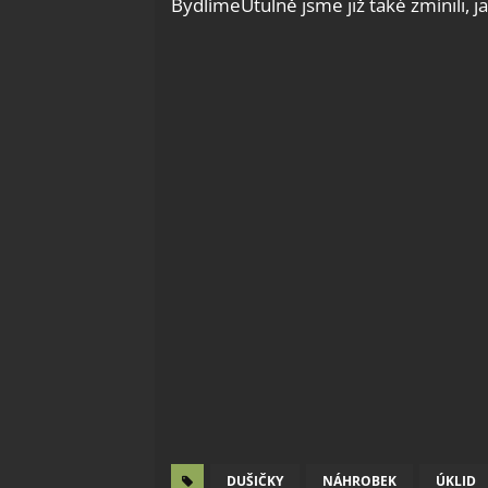
BydlímeÚtulně jsme již také zmínili, ja
DUŠIČKY
NÁHROBEK
ÚKLID