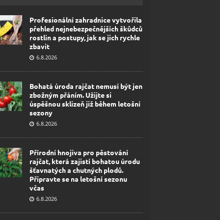
Profesionální zahradnice vytvořila
přehled nejnebezpečnějších škůdců
rostlin a postupy, jak se jich rychle
zbavit
6.8.2026
Bohatá úroda rajčat nemusí být jen
zbožným přáním. Užijte si
úspěšnou sklizeň již během letošní
sezony
6.8.2026
Přírodní hnojiva pro pěstování
rajčat, která zajistí bohatou úrodu
šťavnatých a chutných plodů.
Připravte se na letošní sezonu
včas
6.8.2026