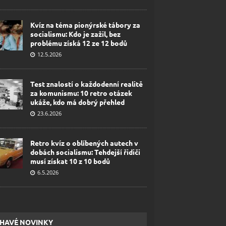
Kvíz na téma pionýrské tábory za
socialismu: Kdo je zažil, bez
problému získá 12 ze 12 bodů
12.5.2026
Test znalostí o každodenní realitě
za komunismu: 10 retro otázek
ukáže, kdo má dobrý přehled
23.6.2026
Retro kvíz o oblíbených autech v
dobách socialismu: Tehdejší řidiči
musí získat 10 z 10 bodů
6.5.2026
HAVÉ NOVINKY