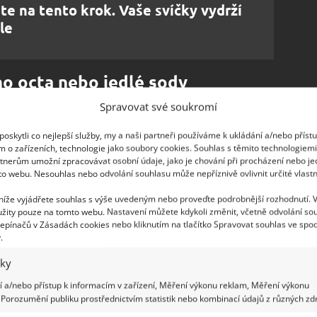
e na tento krok. Vaše svíčky vydrží
le
o octa nebo jedlé sody
Spravovat své soukromí
uhou životnost všech kamenných materiálů, ze
oškodí jejich strukturu.
Ocet je již dlouho
oskytli co nejlepší služby, my a naši partneři používáme k ukládání a/nebo příst
m o zařízeních, technologie jako soubory cookies. Souhlas s těmito technologiem
ti
. Bude se vám hodit jako leštička, jak uvádí
tnerům umožní zpracovávat osobní údaje, jako je chování při procházení nebo j
t náhrobku lesk, naneste na čistý hadřík trochu
to webu. Nesouhlas nebo odvolání souhlasu může nepříznivě ovlivnit určité vlastn
 Podobně lze využít i jedlou sodu.
 níže vyjádřete souhlas s výše uvedeným nebo proveďte podrobnější rozhodnutí. 
žity pouze na tomto webu. Nastavení můžete kdykoli změnit, včetně odvolání so
epínačů v Zásadách cookies nebo kliknutím na tlačítko Spravovat souhlas ve spod
.
iky
 a/nebo přístup k informacím v zařízení, Měření výkonu reklam, Měření výkonu
Porozumění publiku prostřednictvím statistik nebo kombinací údajů z různých zdr