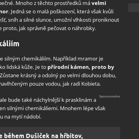
zpečné. Mnoho z těchto prostředků má
velmi
amor
. Jedná se o malá poškození, která však kvůli
, sníh a silné slunce, umožní vlhkosti proniknout
e proto, jak správně pečovat o náhrobky.
káliím
te silným chemikáliím. Například mramor je
o lidská kůže. Je to
přírodní kámen, proto by
 Zůstane krásný a odolný po velmi dlouhou dobu,
navlhčeným pouze vodou, jak radí Kobieta.
ale bude také náchylnější k prasklinám a
třen silnými chemikáliemi. Mnohem lépe však
u na mytí nádobí.
e během Dušiček na hřbitov,