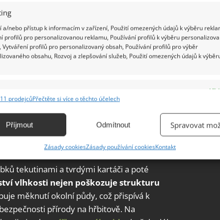
ing
 a/nebo přístup k informacím v zařízení, Použití omezených údajů k výběru rekla
í profilů pro personalizovanou reklamu, Používání profilů k výběru personalizov
 Vytváření profilů pro personalizovaný obsah, Používání profilů pro výběr
lizovaného obsahu, Rozvoj a zlepšování služeb, Použití omezených údajů k výběr
e
Vžd
11 prodejců
Přečtěte si více o těchto účelech
ání a kombinování údajů z jiných zdrojů údajů, Propojení různých zařízení,
kace zařízení na základě automaticky přenášených informací.
Spravovat mož
Příjmout
Odmítnout
ání přesných údajů o zeměpisné poloze, Identifikace zařízení na
Zásady cookies
Zásady používání cookies
Kontakt
ě aktivně vyžádaných informací.
ů tekutinami a tvrdými kartáči a poté
ění bezpečnosti, předcházení a zjišťování podvodů a
tví vlhkosti nejen poškozuje strukturu
ňování chyb, Poskytování a zobrazování reklamy a obsahu,
Vžd
buje měknutí okolní půdy, což přispívá k
ní a sdělování voleb ochrany osobních údajů.
a bezpečnosti přírody na hřbitově. Na