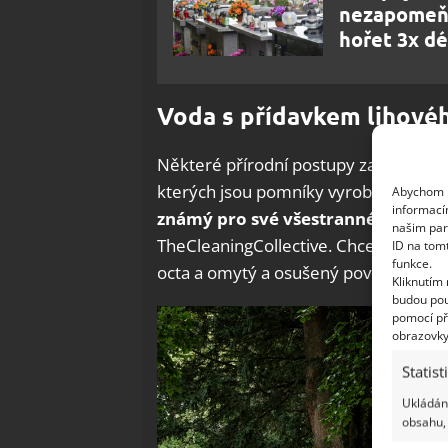
nezapomeňt
hořet 3x dé
Voda s přídavkem lihovéh
Některé přírodní postupy zajistí dlo
kterých jsou pomníky vyrobeny, a nep
Abychom p
informací
známý pro své všestranné vlastnos
našim par
TheCleaningCollective. Chcete-li doda
ID na tom
funkce.
octa a omytý a osušený povrch otřete.
Kliknutím
budou pou
pomocí př
obrazovky
Statist
Ukládání
obsahu, 