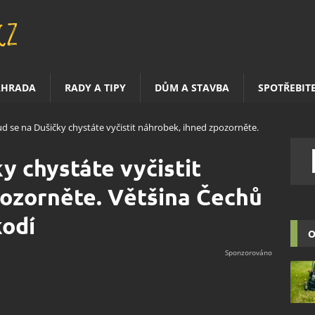
AHRADA
RADY A TIPY
DŮM A STAVBA
SPOTŘEBIT
d se na Dušičky chystáte vyčistit náhrobek, ihned zpozorněte.
y chystáte vyčistit
pozorněte. Většina Čechů
kodí
O