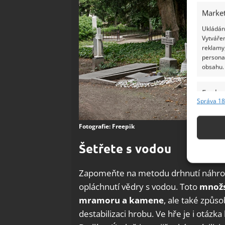
Market
Ukládání
Vytvářen
reklamy,
persona
obsahu.
Funkc
Správa 18
Přiřazov
Identifi
Fotografie: Freepik
Použív
Šetřete s vodou
základ
Zapomeňte na metodu drhnutí náhrobk
Zajišt
opláchnutí vědry s vodou. Toto
množs
odstra
mramoru a kamene
, ale také způso
Ukládá
destabilizaci hrobu. Ve hře je i otázk