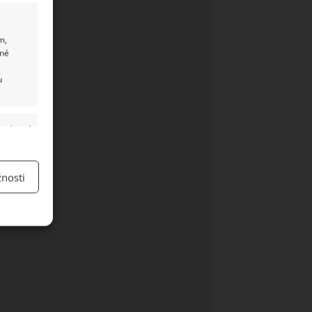
m,
ané
u
y aktivní
nosti
y aktivní