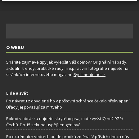
O WEBU
Sháníte zajímavé tipy jak vylepšit Váš domov? Originální nápady,
aktuální trendy, praktické rady i inspirativní fotografie najdete na
stránkách internetového magazínu
Bydlimeutulne.cz
.
Lidé a svět
Po návratu z dovolené ho v poštovní schránce čekalo překvapení.
Úřady jej považují za mrtvého
Pokud v obrázku najdete skrytého psa, máte vyšší IQ než 97 %
Čechů. Do 15 sekund uspějí jen géniové
Po extrémních vedrech přijde prudká změna: V příštích dnech nás