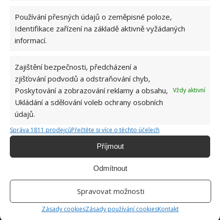
Používání přesných údajů o zeměpisné poloze,
Identifikace zařízení na základě aktivně vyžádaných
ŽHAVÉ NOVINKY
informací.
Nádherně kvetoucí a zdravé orchideje zajistí
Zajištění bezpečnosti, předcházení a
náležitá péče. Díky tomuto triku si poradí i
zjišťování podvodů a odstraňování chyb,
začátečník
8.8.2026
Poskytování a zobrazování reklamy a obsahu,
Vždy aktivní
Ukládání a sdělování voleb ochrany osobních
údajů.
Tento domácí odpuzovač komárů z přírodních
zdrojů vám ušetří spoustu peněz a navíc krásně
Správa 1811 prodejců
Přečtěte si více o těchto účelech
voní
Příjmout
8.8.2026
Odmítnout
Repelenty z domácích zdrojů, které hmyz
doslova nenávidí: Díky této směsi se vyhnete i
Spravovat možnosti
zápachu
8.8.2026
Zásady cookies
Zásady používání cookies
Kontakt