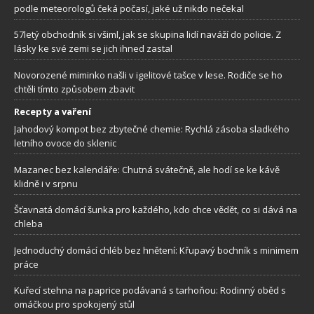
podle meteorologů čeká počasí, jaké už nikdo nečekal
57letý obchodník si všiml, jak se skupina lidí naváží do policie. Z
lásky ke své zemi se jich ihned zastal
Novorozené miminko našli v igelitové tašce v lese. Rodiče se ho
chtěli tímto způsobem zbavit
Recepty a vaření
Jahodový kompot bez zbytečné chemie: Rychlá zásoba sladkého
letního ovoce do sklenic
Mazanec bez kalendáře: Chutná svátečně, ale hodí se ke kávě
klidně i v srpnu
Šťavnatá domácí šunka pro každého, kdo chce vědět, co si dává na
chleba
Jednoduchý domácí chléb bez hnětení: Křupavý bochník s minimem
práce
Kuřecí stehna na paprice podávaná s tarhoňou: Rodinný oběd s
omáčkou pro spokojený stůl