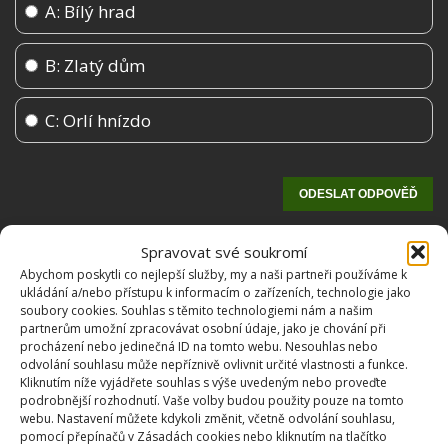
A: Bílý hrad
B: Zlatý dům
C: Orlí hnízdo
Spravovat své soukromí
Abychom poskytli co nejlepší služby, my a naši partneři používáme k
ukládání a/nebo přístupu k informacím o zařízeních, technologie jako
soubory cookies. Souhlas s těmito technologiemi nám a našim
partnerům umožní zpracovávat osobní údaje, jako je chování při
procházení nebo jedinečná ID na tomto webu. Nesouhlas nebo
odvolání souhlasu může nepříznivě ovlivnit určité vlastnosti a funkce.
Kliknutím níže vyjádřete souhlas s výše uvedeným nebo proveďte
OBLÍBENÉ ČLÁNKY
podrobnější rozhodnutí. Vaše volby budou použity pouze na tomto
webu. Nastavení můžete kdykoli změnit, včetně odvolání souhlasu,
Pokuta až 10 000 Kč hrozí za nesprávné sekání i
pomocí přepínačů v Zásadách cookies nebo kliknutím na tlačítko