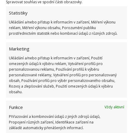
nesekání trávy. Záleží i na prostředku a lokaci
Spravovat souhlas ve spodní části obrazovky.
1.6.2026
Statistiky
Ukládání a/nebo přístup k informacím v zařízení, Měření výkonu
Kvíz na téma pionýrské tábory za socialismu:
reklam, Měření výkonu obsahu, Porozumění publiku
Kdo je zažil, bez problému získá 12 ze 12 bodů
prostřednictvím statistik nebo kombinací údajů z různých zdrojů.
12.5.2026
Marketing
Test znalostí o každodenní realitě za
Ukládání a/nebo přístup k informacím v zařízení, Použití
komunismu: 10 retro otázek ukáže, kdo má
omezených údajů k výběru reklam, Vytváření profilů pro
dobrý přehled
personalizovanou reklamu, Používání profilů k výběru
23.6.2026
personalizované reklamy, Vytváření profilů pro personalizovaný
obsah, Používání profilů pro výběr personalizovaného obsahu,
Rozvoj a zlepšování služeb, Použití omezených údajů k výběru
Retro kvíz o oblíbených autech v dobách
obsahu.
socialismu: Tehdejší řidiči musí získat 10 z 10
bodů
Funkce
Vždy aktivní
6.5.2026
Přiřazování a kombinování údajů z jiných zdrojů údajů,
Propojení různých zařízení, Identifikace zařízení na
základě automaticky přenášených informací.