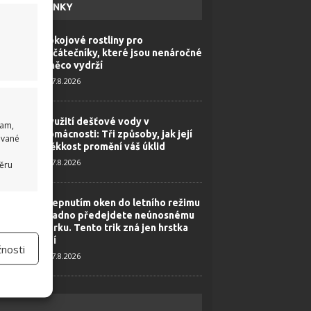
HAVÉ NOVINKY
Pokojové rostliny pro
začátečníky, které jsou nenáročné
a něco vydrží
7.8.2026
Využití dešťové vody v
lam,
domácnosti: Tři způsoby, jak její
ované
měkkost promění váš úklid
7.8.2026
běru
Přepnutím oken do letního režimu
 aktivní
snadno předejdete neúnosnému
horku. Tento trik zná jen hrstka
lidí
nosti
7.8.2026