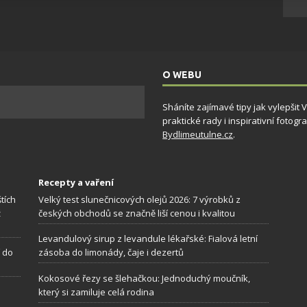
ění bezpečnosti, předcházení a zjišťování podvodů a
ňování chyb, Poskytování a zobrazování reklamy a obsahu,
Vždy
ní a sdělování voleb ochrany osobních údajů.
O WEBU
Sháníte zajímavé tipy jak vylepšit
praktické rady i inspirativní foto
Bydlimeutulne.cz
.
Recepty a vaření
tích
Velký test slunečnicových olejů 2026: 7 výrobků z
ž
českých obchodů se značně liší cenou i kvalitou
Levandulový sirup z levandule lékařské: Fialová letní
í do
zásoba do limonády, čaje i dezertů
Kokosové řezy se šlehačkou: Jednoduchý moučník,
který si zamiluje celá rodina