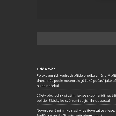
Zajišt
odstra
Ukládá
Lidé a svět
Po extrémních vedrech přijde prudká změna: V příš
dnech nás podle meteorologů čeká počasí, jaké u
nikdo nečekal
57letý obchodník si všiml, jak se skupina lidí naváž
policie. Z lásky ke své zemi se jich ihned zastal
Novorozené miminko našli v igelitové tašce v lese.
Rodiče se ho chtěli tímto způsobem zbavit