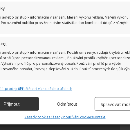
Ž
iky
í a/nebo přístup k informacím v zařízení, Měření výkonu reklam, Měření výkonu
 Porozumění publiku prostřednictvím statistik nebo kombinací údajů z různých
ing
í a/nebo přístup k informacím v zařízení, Použití omezených údajů k výběru rek
ní profilů pro personalizovanou reklamu, Používání profilů k výběru personaliz
 Vytváření profilů pro personalizovaný obsah, Používání profilů pro výběr
lizovaného obsahu, Rozvoj a zlepšování služeb, Použití omezených údajů k vý
811 prodejců
Přečtěte si více o těchto účelech
e
Vždy
ání a kombinování údajů z jiných zdrojů údajů, Propojení různých
Spravovat mož
Příjmout
Odmítnout
, Identifikace zařízení na základě automaticky přenášených informací.
Zásady cookies
Zásady používání cookies
Kontakt
ání přesných údajů o zeměpisné poloze, Identifikace zařízení na
ě aktivně vyžádaných informací.