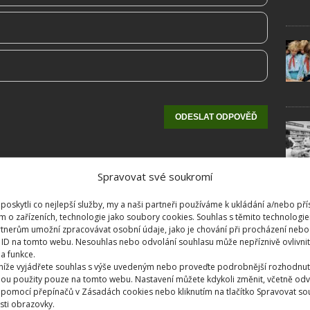
Spravovat své soukromí
oskytli co nejlepší služby, my a naši partneři používáme k ukládání a/nebo pří
m o zařízeních, technologie jako soubory cookies. Souhlas s těmito technologi
tnerům umožní zpracovávat osobní údaje, jako je chování při procházení nebo
 ID na tomto webu. Nesouhlas nebo odvolání souhlasu může nepříznivě ovlivnit 
 a funkce.
 níže vyjádřete souhlas s výše uvedeným nebo proveďte podrobnější rozhodnut
ou použity pouze na tomto webu. Nastavení můžete kdykoli změnit, včetně odv
 pomocí přepínačů v Zásadách cookies nebo kliknutím na tlačítko Spravovat so
sti obrazovky.