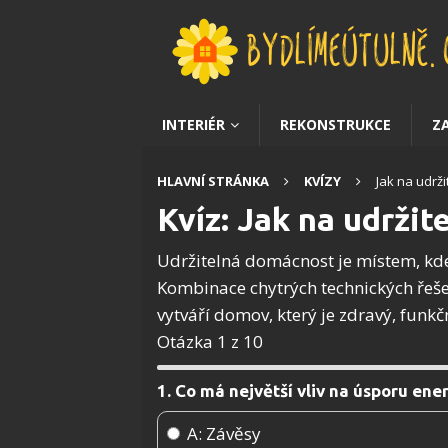
INTERIÉR
REKONSTRUKCE
Z
HLAVNÍ STRÁNKA
KVÍZY
Jak na udrž
Kvíz: Jak na udrži
Udržitelná domácnost je místem, kde
Kombinace chytrých technických řeše
vytváří domov, který je zdravý, funkč
Otázka 1 z 10
1. Co má největší vliv na úsporu ene
A: Závěsy