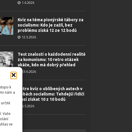
1.6.2026
Kvíz na téma pionýrské tábory za
socialismu: Kdo je zažil, bez
problému získá 12 ze 12 bodů
12.5.2026
Test znalostí o každodenní realitě
za komunismu: 10 retro otázek
ukáže, kdo má dobrý přehled
23.6.2026
stupu k
Retro kvíz o oblíbených autech v
emi nám a
dobách socialismu: Tehdejší řidiči
musí získat 10 z 10 bodů
určité
6.5.2026
í. Vaše
olání
uhlas ve