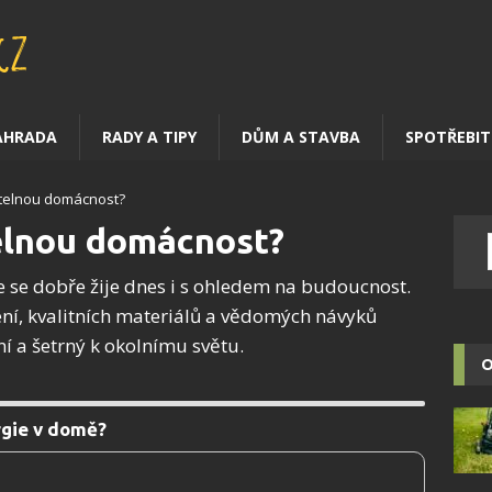
AHRADA
RADY A TIPY
DŮM A STAVBA
SPOTŘEBIT
itelnou domácnost?
telnou domácnost?
 se dobře žije dnes i s ohledem na budoucnost.
ní, kvalitních materiálů a vědomých návyků
ní a šetrný k okolnímu světu.
O
rgie v domě?