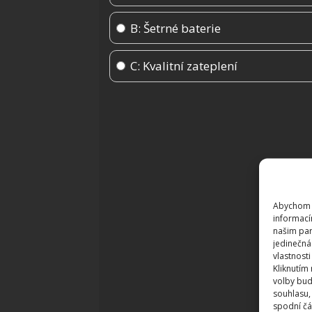
B: Šetrné baterie
C: Kvalitní zateplení
Abychom p
informací
našim par
jedinečná
vlastnosti
Kliknutím
volby bud
souhlasu,
spodní čá