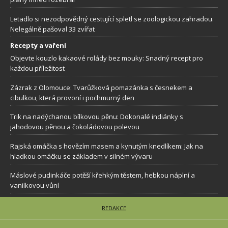
Letadlo si nezodpovědný cestující spletl se zoologickou zahradou.
Nelegálně pašoval 33 zvířat
Recepty a vaření
Objevte kouzlo kakaové rolády bez mouky: Snadný recept pro
každou příležitost
Zázrak z Olomouce: Tvarůžková pomazánka s česnekem a
cibulkou, která provoní i pochmurný den
Trik na nadýchanou bílkovou pěnu: Dokonalé indiánky s
jahodovou pěnou a čokoládovou polevou
Rajská omáčka s hovězím masem a kynutým knedlíkem: Jak na
hladkou omáčku se základem v silném vývaru
Máslové pudinkáče potěší křehkým těstem, hebkou náplní a
vanilkovou vůní
REDAKCE