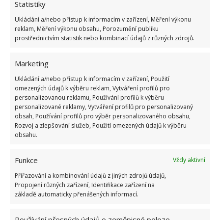
1.6.2026
Statistiky
Ukládání a/nebo přístup k informacím v zařízení, Měření výkonu
reklam, Měření výkonu obsahu, Porozumění publiku
Kvíz na téma pionýrské tábory za socialismu:
prostřednictvím statistik nebo kombinací údajů z různých zdrojů.
Kdo je zažil, bez problému získá 12 ze 12 bodů
12.5.2026
Marketing
Ukládání a/nebo přístup k informacím v zařízení, Použití
Test znalostí o každodenní realitě za
omezených údajů k výběru reklam, Vytváření profilů pro
komunismu: 10 retro otázek ukáže, kdo má
personalizovanou reklamu, Používání profilů k výběru
dobrý přehled
personalizované reklamy, Vytváření profilů pro personalizovaný
23.6.2026
obsah, Používání profilů pro výběr personalizovaného obsahu,
Rozvoj a zlepšování služeb, Použití omezených údajů k výběru
obsahu.
Retro kvíz o oblíbených autech v dobách
socialismu: Tehdejší řidiči musí získat 10 z 10
bodů
Funkce
Vždy aktivní
6.5.2026
Přiřazování a kombinování údajů z jiných zdrojů údajů,
Propojení různých zařízení, Identifikace zařízení na
základě automaticky přenášených informací.
Používání přesných údajů o zeměpisné poloze,