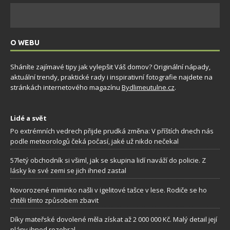
O WEBU
Sháníte zajímavé tipy jak vylepšit Váš domov? Originální nápady,
aktuální trendy, praktické rady i inspirativní fotografie najdete na
stránkách internetového magazínu
Bydlimeutulne.cz
.
Lidé a svět
Po extrémních vedrech přijde prudká změna: V příštích dnech nás
podle meteorologů čeká počasí, jaké už nikdo nečekal
57letý obchodník si všiml, jak se skupina lidí naváží do policie. Z
lásky ke své zemi se jich ihned zastal
Novorozené miminko našli v igelitové tašce v lese. Rodiče se ho
chtěli tímto způsobem zbavit
Díky mateřské dovolené měla získat až 2 000 000 Kč. Malý detail její
plány ihned rozebral