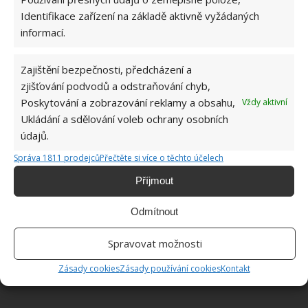
Identifikace zařízení na základě aktivně vyžádaných
informací.
ŽHAVÉ NOVINKY
Zajištění bezpečnosti, předcházení a
Tyto rostliny odpuzují klíšťata. Ujistěte se, že je
máte na zahrádce
zjišťování podvodů a odstraňování chyb,
7.8.2026
Poskytování a zobrazování reklamy a obsahu,
Vždy aktivní
Ukládání a sdělování voleb ochrany osobních
údajů.
Pokojové rostliny pro začátečníky, které jsou
nenáročné a něco vydrží
Správa 1811 prodejců
Přečtěte si více o těchto účelech
7.8.2026
Příjmout
Využití dešťové vody v domácnosti: Tři
Odmítnout
způsoby, jak její měkkost promění váš úklid
7.8.2026
Spravovat možnosti
Zásady cookies
Zásady používání cookies
Kontakt