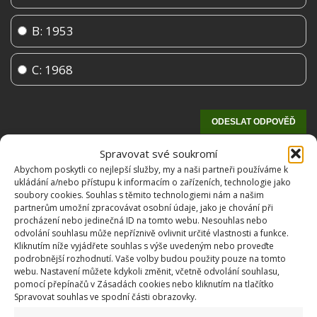
B: 1953
C: 1968
Spravovat své soukromí
Abychom poskytli co nejlepší služby, my a naši partneři používáme k
ukládání a/nebo přístupu k informacím o zařízeních, technologie jako
soubory cookies. Souhlas s těmito technologiemi nám a našim
partnerům umožní zpracovávat osobní údaje, jako je chování při
procházení nebo jedinečná ID na tomto webu. Nesouhlas nebo
odvolání souhlasu může nepříznivě ovlivnit určité vlastnosti a funkce.
Kliknutím níže vyjádřete souhlas s výše uvedeným nebo proveďte
OBLÍBENÉ ČLÁNKY
podrobnější rozhodnutí. Vaše volby budou použity pouze na tomto
webu. Nastavení můžete kdykoli změnit, včetně odvolání souhlasu,
pomocí přepínačů v Zásadách cookies nebo kliknutím na tlačítko
Pokuta až 10 000 Kč hrozí za nesprávné sekání i
Spravovat souhlas ve spodní části obrazovky.
nesekání trávy. Záleží i na prostředku a lokaci