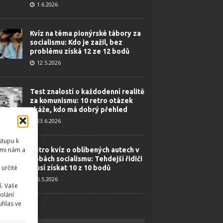
1.6.2026
Kvíz na téma pionýrské tábory za
socialismu: Kdo je zažil, bez
problému získá 12 ze 12 bodů
12.5.2026
Test znalostí o každodenní realitě
za komunismu: 10 retro otázek
ukáže, kdo má dobrý přehled
23.6.2026
stupu k
emi nám a
Retro kvíz o oblíbených autech v
dobách socialismu: Tehdejší řidiči
určité
musí získat 10 z 10 bodů
6.5.2026
í. Vaše
olání
uhlas ve