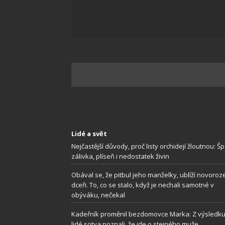
Zajišt
odstra
Ukládá
Lidé a svět
Nejčastější důvody, proč listy orchidejí žloutnou: Š
zálivka, plíseň i nedostatek živin
Obával se, že pitbul jeho manželky, ublíží novoro
dceři. To, co se stalo, když je nechali samotné v
obýváku, nečekal
Kadeřník proměnil bezdomovce Marka: Z výsledku 
lidé sotva poznali, že jde o stejného muže