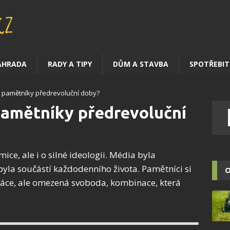
AHRADA
RADY A TIPY
DŮM A STAVBA
SPOTŘEBIT
i pamětníky předrevoluční doby?
 pamětníky předrevoluční
ice, ale i o silné ideologii. Média byla
la součástí každodenního života. Pamětníci si
O
práce, ale omezená svoboda, kombinace, která