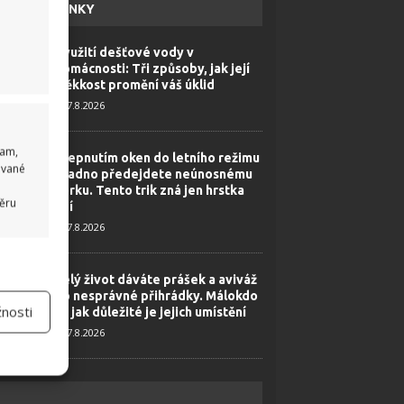
HAVÉ NOVINKY
Využití dešťové vody v
domácnosti: Tři způsoby, jak její
měkkost promění váš úklid
7.8.2026
lam,
Přepnutím oken do letního režimu
ované
snadno předejdete neúnosnému
horku. Tento trik zná jen hrstka
běru
lidí
7.8.2026
 aktivní
Celý život dáváte prášek a aviváž
do nesprávné přihrádky. Málokdo
nosti
ví, jak důležité je jejich umístění
7.8.2026