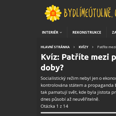
INTERIÉR
REKONSTRUKCE
Z
HLAVNÍ STRÁNKA
KVÍZY
Patříte mez
Kvíz: Patříte mezi
doby?
Socialistický režim nebyl jen o ekonom
kontrolována státem a propaganda by
tak pamatují svět, kde byla jistota 
dnes působí až neuvěřitelně.
Otázka 1 z 14