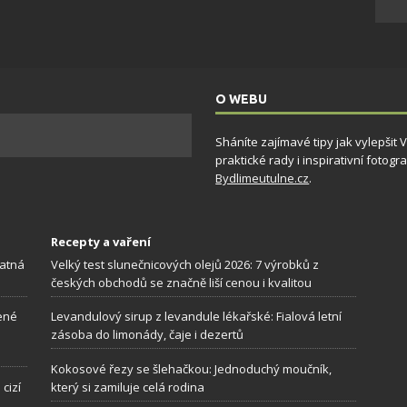
ění bezpečnosti, předcházení a zjišťování podvodů a
ňování chyb, Poskytování a zobrazování reklamy a obsahu,
Vždy
ní a sdělování voleb ochrany osobních údajů.
O WEBU
Sháníte zajímavé tipy jak vylepšit
praktické rady i inspirativní foto
Bydlimeutulne.cz
.
Recepty a vaření
patná
Velký test slunečnicových olejů 2026: 7 výrobků z
českých obchodů se značně liší cenou i kvalitou
zené
Levandulový sirup z levandule lékařské: Fialová letní
zásoba do limonády, čaje i dezertů
Kokosové řezy se šlehačkou: Jednoduchý moučník,
cizí
který si zamiluje celá rodina