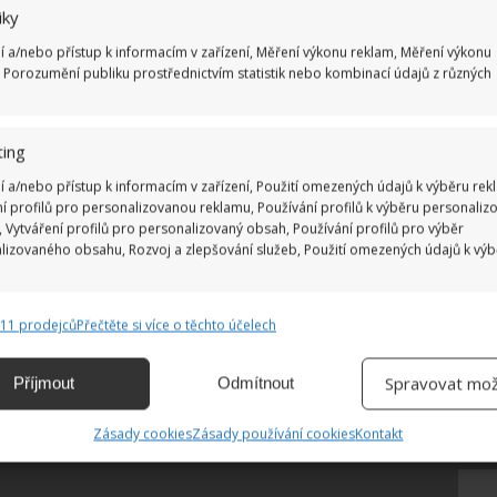
Ž
iky
í a/nebo přístup k informacím v zařízení, Měření výkonu reklam, Měření výkonu
 Porozumění publiku prostřednictvím statistik nebo kombinací údajů z různých
ing
í a/nebo přístup k informacím v zařízení, Použití omezených údajů k výběru rek
ní profilů pro personalizovanou reklamu, Používání profilů k výběru personaliz
 Vytváření profilů pro personalizovaný obsah, Používání profilů pro výběr
lizovaného obsahu, Rozvoj a zlepšování služeb, Použití omezených údajů k vý
811 prodejců
Přečtěte si více o těchto účelech
e
Vždy
ání a kombinování údajů z jiných zdrojů údajů, Propojení různých
Spravovat mož
Příjmout
Odmítnout
, Identifikace zařízení na základě automaticky přenášených informací.
Zásady cookies
Zásady používání cookies
Kontakt
ání přesných údajů o zeměpisné poloze, Identifikace zařízení na
ě aktivně vyžádaných informací.