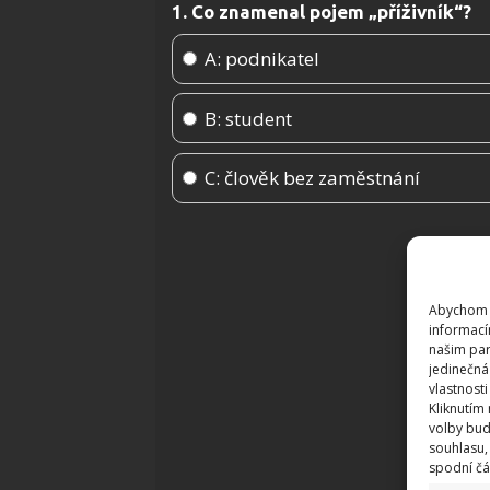
1. Co znamenal pojem „příživník“?
A: podnikatel
B: student
C: člověk bez zaměstnání
Abychom p
informací
našim par
jedinečná
vlastnosti
Kliknutím
volby bud
souhlasu,
spodní čá