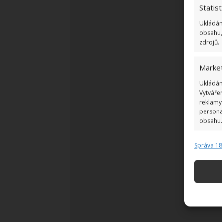
Statist
Ukládán
obsahu,
zdrojů.
Market
Ukládán
Vytváře
reklamy,
persona
obsahu.
Správa 1
Funkc
Přiřazov
zařízení
Použív
základ