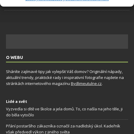
6.8.2026
O WEBU
Sháníte zajímavé tipy jak vylepšit Váš domov? Originální nápady,
aktuální trendy, praktické rady i inspirativní fotografie najdete na
stránkách internetového magazínu
Bydlimeutulne.cz
.
Lidé a svět
Vyzvedla si dítě ve školce a jela domů. To, co našla na jeho těle, ji
do běla vytočilo
Přání postaršího zákazníka označil za nadlidský úkol. Kadeřník
však předvedl výkon z jiného světa