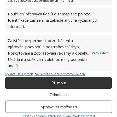
základě automaticky přenášených informací.
Používání přesných údajů o zeměpisné poloze,
Identifikace zařízení na základě aktivně vyžádaných
informací.
ŽHAVÉ NOVINKY
Zajištění bezpečnosti, předcházení a
Profesionální zahradnice vytvořila přehled
zjišťování podvodů a odstraňování chyb,
nejnebezpečnějších škůdců rostlin a postupy,
jak se jich rychle zbavit
Poskytování a zobrazování reklamy a obsahu,
Vždy aktivní
6.8.2026
Ukládání a sdělování voleb ochrany osobních
údajů.
Bohatá úroda rajčat nemusí být jen zbožným
Správa 1811 prodejců
Přečtěte si více o těchto účelech
přáním. Užijte si úspěšnou sklizeň již během
letošní sezony
Příjmout
6.8.2026
Odmítnout
Přírodní hnojiva pro pěstování rajčat, která
Spravovat možnosti
zajistí bohatou úrodu šťavnatých a chutných
plodů. Připravte se na letošní sezonu včas
Zásady cookies
Zásady používání cookies
Kontakt