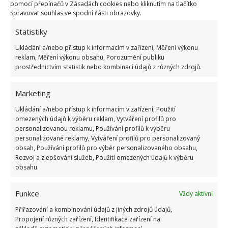
pomocí přepínačů v Zásadách cookies nebo kliknutím na tlačítko
Pokuta až 10 000 Kč hrozí za nesprávné sekání i
Spravovat souhlas ve spodní části obrazovky.
nesekání trávy. Záleží i na prostředku a lokaci
Statistiky
1.6.2026
Ukládání a/nebo přístup k informacím v zařízení, Měření výkonu
reklam, Měření výkonu obsahu, Porozumění publiku
Kvíz na téma pionýrské tábory za socialismu:
prostřednictvím statistik nebo kombinací údajů z různých zdrojů.
Kdo je zažil, bez problému získá 12 ze 12 bodů
12.5.2026
Marketing
Ukládání a/nebo přístup k informacím v zařízení, Použití
Test znalostí o každodenní realitě za
omezených údajů k výběru reklam, Vytváření profilů pro
komunismu: 10 retro otázek ukáže, kdo má
personalizovanou reklamu, Používání profilů k výběru
dobrý přehled
personalizované reklamy, Vytváření profilů pro personalizovaný
23.6.2026
obsah, Používání profilů pro výběr personalizovaného obsahu,
Rozvoj a zlepšování služeb, Použití omezených údajů k výběru
obsahu.
Retro kvíz o oblíbených autech v dobách
socialismu: Tehdejší řidiči musí získat 10 z 10
Funkce
Vždy aktivní
bodů
6.5.2026
Přiřazování a kombinování údajů z jiných zdrojů údajů,
Propojení různých zařízení, Identifikace zařízení na