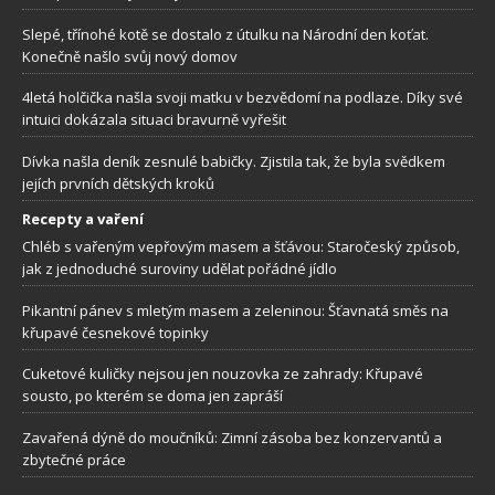
Slepé, třínohé kotě se dostalo z útulku na Národní den koťat.
Konečně našlo svůj nový domov
4letá holčička našla svoji matku v bezvědomí na podlaze. Díky své
intuici dokázala situaci bravurně vyřešit
Dívka našla deník zesnulé babičky. Zjistila tak, že byla svědkem
jejích prvních dětských kroků
Recepty a vaření
Chléb s vařeným vepřovým masem a šťávou: Staročeský způsob,
jak z jednoduché suroviny udělat pořádné jídlo
Pikantní pánev s mletým masem a zeleninou: Šťavnatá směs na
křupavé česnekové topinky
Cuketové kuličky nejsou jen nouzovka ze zahrady: Křupavé
sousto, po kterém se doma jen zapráší
Zavařená dýně do moučníků: Zimní zásoba bez konzervantů a
zbytečné práce