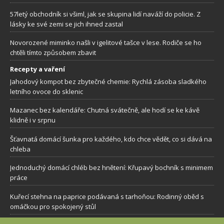
57letý obchodník si všiml, jak se skupina lidí naváží do policie. Z
lásky ke své zemi se jich ihned zastal
Novorozené miminko našli v igelitové tašce v lese. Rodiče se ho
chtěli tímto způsobem zbavit
Recepty a vaření
Jahodový kompot bez zbytečné chemie: Rychlá zásoba sladkého
letního ovoce do sklenic
Mazanec bez kalendáře: Chutná svátečně, ale hodí se ke kávě
klidně i v srpnu
Šťavnatá domácí šunka pro každého, kdo chce vědět, co si dává na
chleba
Jednoduchý domácí chléb bez hnětení: Křupavý bochník s minimem
práce
Kuřecí stehna na paprice podávaná s tarhoňou: Rodinný oběd s
omáčkou pro spokojený stůl