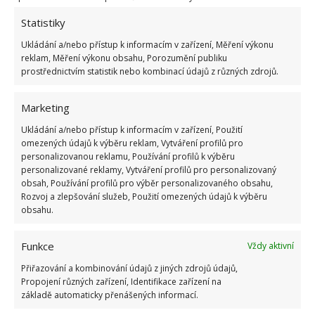
1.6.2026
Statistiky
Ukládání a/nebo přístup k informacím v zařízení, Měření výkonu
Kvíz na téma pionýrské tábory za socialismu:
reklam, Měření výkonu obsahu, Porozumění publiku
Kdo je zažil, bez problému získá 12 ze 12 bodů
prostřednictvím statistik nebo kombinací údajů z různých zdrojů.
12.5.2026
Marketing
Test znalostí o každodenní realitě za
Ukládání a/nebo přístup k informacím v zařízení, Použití
komunismu: 10 retro otázek ukáže, kdo má
dobrý přehled
omezených údajů k výběru reklam, Vytváření profilů pro
personalizovanou reklamu, Používání profilů k výběru
23.6.2026
personalizované reklamy, Vytváření profilů pro personalizovaný
obsah, Používání profilů pro výběr personalizovaného obsahu,
Rozvoj a zlepšování služeb, Použití omezených údajů k výběru
Retro kvíz o oblíbených autech v dobách
obsahu.
socialismu: Tehdejší řidiči musí získat 10 z 10
bodů
6.5.2026
Funkce
Vždy aktivní
Přiřazování a kombinování údajů z jiných zdrojů údajů,
Propojení různých zařízení, Identifikace zařízení na
základě automaticky přenášených informací.