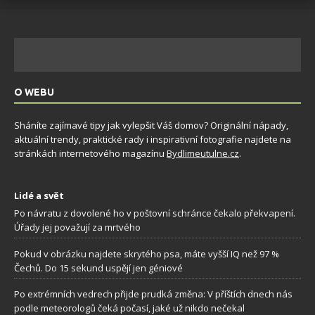
O WEBU
Sháníte zajímavé tipy jak vylepšit Váš domov? Originální nápady,
aktuální trendy, praktické rady i inspirativní fotografie najdete na
stránkách internetového magazínu
Bydlimeutulne.cz
.
Lidé a svět
Po návratu z dovolené ho v poštovní schránce čekalo překvapení.
Úřady jej považují za mrtvého
Pokud v obrázku najdete skrytého psa, máte vyšší IQ než 97 %
Čechů. Do 15 sekund uspějí jen géniové
Po extrémních vedrech přijde prudká změna: V příštích dnech nás
podle meteorologů čeká počasí, jaké už nikdo nečekal