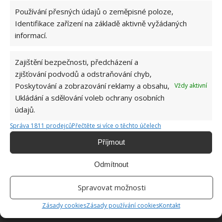
Používání přesných údajů o zeměpisné poloze,
Identifikace zařízení na základě aktivně vyžádaných
ŽHAVÉ NOVINKY
informací.
Nádherně kvetoucí a zdravé orchideje zajistí
náležitá péče. Díky tomuto triku si poradí i
Zajištění bezpečnosti, předcházení a
začátečník
zjišťování podvodů a odstraňování chyb,
8.8.2026
Poskytování a zobrazování reklamy a obsahu,
Vždy aktivní
Ukládání a sdělování voleb ochrany osobních
Tento domácí odpuzovač komárů z přírodních
údajů.
zdrojů vám ušetří spoustu peněz a navíc krásně
Správa 1811 prodejců
Přečtěte si více o těchto účelech
voní
8.8.2026
Příjmout
Odmítnout
Repelenty z domácích zdrojů, které hmyz
doslova nenávidí: Díky této směsi se vyhnete i
zápachu
Spravovat možnosti
8.8.2026
Zásady cookies
Zásady používání cookies
Kontakt