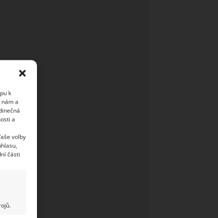
upu k
i nám a
edinečná
osti a
Vaše volby
uhlasu,
ní části
ojů.