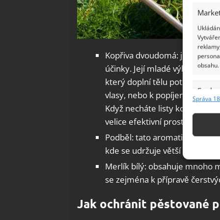
Market
Ukládání
Vytvářen
reklamy,
Kopřiva dvoudomá: je velice 
persona
obsahu.
účinky. Její mladé výhonky je
který doplní tělu potřebné vit
Funkc
vlasy, nebo k popíjení. A dokon
Správa 18
Přiřazov
Když necháte listy kopřiv mac
Identifi
velice efektivní prostředek k 
Podběl: tato aromatická žlutok
Použív
kde se udržuje větší vláha. Pod
základ
Merlík bílý: obsahuje mnoho mi
se zejména k přípravě čerstvý
Zajišt
odstra
Jak ochránit pěstované p
Ukládá