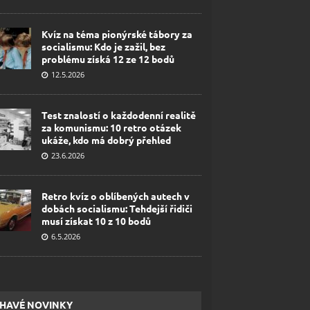
Kvíz na téma pionýrské tábory za
socialismu: Kdo je zažil, bez
problému získá 12 ze 12 bodů
12.5.2026
Test znalostí o každodenní realitě
za komunismu: 10 retro otázek
ukáže, kdo má dobrý přehled
23.6.2026
Retro kvíz o oblíbených autech v
dobách socialismu: Tehdejší řidiči
musí získat 10 z 10 bodů
6.5.2026
HAVÉ NOVINKY