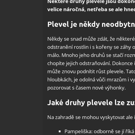
Některé druhy plevele jsou dokonce
velice náročná, netřeba se ale hne
Plevel je někdy neodbyt
Někdy se snad může zdát, že některé
odstranění rostlin i s kořeny se záhy ob
málo. Mnoho jeho druhů se stačí rozm
chopíte jejich odstraňování. Dokonc
může znovu podnítit růst plevele. Tat
hloubkách, je odolná vůči mrazům i v
pozorovat s časem nové výhonky.
Jaké druhy plevele lze zu
Na zahradě se mohou vyskytovat ale i 
Pampeliška: odborně se jí říká 