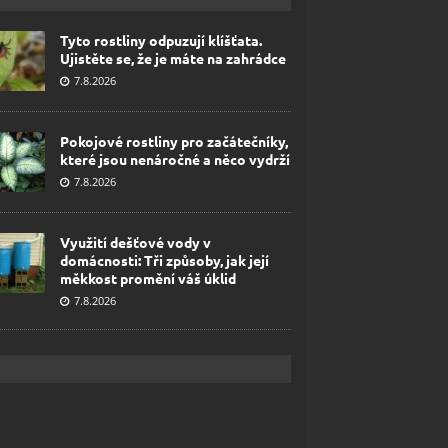
Tyto rostliny odpuzují klíšťata.
Ujistěte se, že je máte na zahrádce
7.8.2026
Pokojové rostliny pro začátečníky,
které jsou nenáročné a něco vydrží
7.8.2026
Využití dešťové vody v
domácnosti: Tři způsoby, jak její
měkkost promění váš úklid
7.8.2026