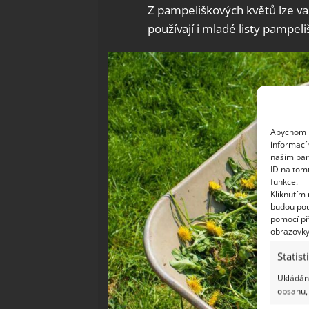
Z pampeliškových květů lze vař
používají i mladé listy pampel
Abychom p
informací
našim par
ID na tom
funkce.
Kliknutím
budou pou
pomocí př
obrazovky
Statist
Ukládání
obsahu, 