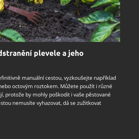
dstranění plevele a jeho
finitivně manuální cestou, vyzkoušejte například
 nebo octovým roztokem. Můžete použít i různé
ují, protože by mohly poškodit i vaše pěstované
cestou nemusíte vyhazovat, dá se zužitkovat