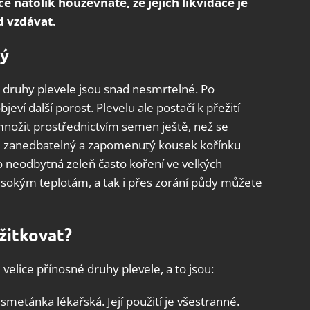
 natolik houževnaté, že jejich likvidace je
d vzdávat.
ný
 druhy plevele jsou snad nesmrtelné. Po
jeví další porost. Plevelu ale postačí k přežití
nožit prostřednictvím semen ještě, než se
e i zanedbatelný a zapomenutý kousek kořínku
o neodbytná zeleň často koření ve velkých
ysokým teplotám, a tak i přes zorání půdy můžete
žitkovat?
velice přínosné druhy plevele, a to jsou:
smetánka lékařská. Její použití je všestranné.