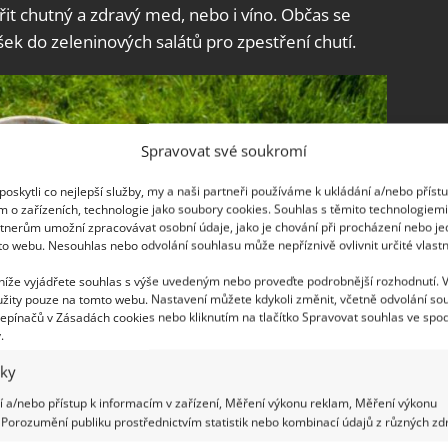
it chutný a zdravý med, nebo i víno. Občas se
išek do zeleninových salátů pro zpestření chutí.
Spravovat své soukromí
oskytli co nejlepší služby, my a naši partneři používáme k ukládání a/nebo příst
m o zařízeních, technologie jako soubory cookies. Souhlas s těmito technologiem
tnerům umožní zpracovávat osobní údaje, jako je chování při procházení nebo j
to webu. Nesouhlas nebo odvolání souhlasu může nepříznivě ovlivnit určité vlastn
 níže vyjádřete souhlas s výše uvedeným nebo proveďte podrobnější rozhodnutí. 
žity pouze na tomto webu. Nastavení můžete kdykoli změnit, včetně odvolání so
epínačů v Zásadách cookies nebo kliknutím na tlačítko Spravovat souhlas ve spod
.
iky
 a/nebo přístup k informacím v zařízení, Měření výkonu reklam, Měření výkonu
Porozumění publiku prostřednictvím statistik nebo kombinací údajů z různých zdr