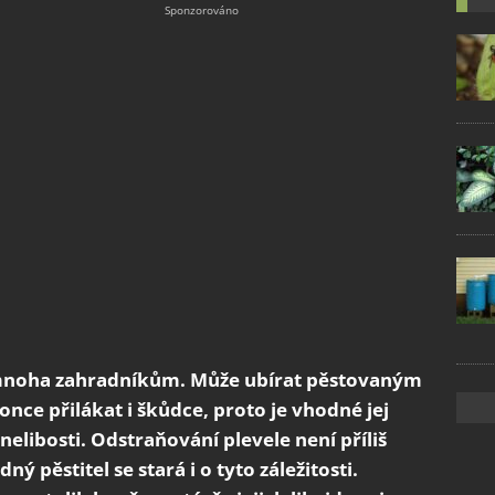
t mnoha zahradníkům. Může ubírat pěstovaným
once přilákat i škůdce, proto je vhodné jej
elibosti. Odstraňování plevele není příliš
ý pěstitel se stará i o tyto záležitosti.