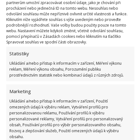
Každý nový pás tapety lepte výlučně jeden po
partnerům umožní zpracovávat osobní údaje, jako je chování při
druhém k ostatním. Pokud to papírová základna
procházení nebo jedinečná ID na tomto webu. Nesouhlas nebo
odvolání souhlasu může nepříznivě ovlivnit určité vlastnosti a funkce.
umožňuje, je vhodné spoj podložit tenkým
Kliknutím níže vyjádřete souhlas s výše uvedeným nebo proveďte
pergamenem. Ten skryje zeď, pokud by došlo
podrobnější rozhodnutí. Vaše volby budou použity pouze na tomto
webu. Nastavení můžete kdykoli změnit, včetně odvolání souhlasu,
k rozevření spoje. Tapetu poté utěsněte tak, že ji
pomocí přepínačů v Zásadách cookies nebo kliknutím na tlačítko
přejedete gumovým válečkem – zejména na linii
Spravovat souhlas ve spodní části obrazovky.
spoje. Přebytečné lepidlo ihned odstraňte lepidlem
Statistiky
nebo houbičkou. Nechte tapety zaschnout při
Ukládání a/nebo přístup k informacím v zařízení, Měření výkonu
pokojové teplotě a se zavřenými okny, jinak by se
reklam, Měření výkonu obsahu, Porozumění publiku
prostřednictvím statistik nebo kombinací údajů z různých zdrojů.
mohla odlepit. Sušení nijak neurychlujte (fénem,
světlem apod.).
Marketing
Tipy na závěr
Ukládání a/nebo přístup k informacím v zařízení, Použití
omezených údajů k výběru reklam, Vytváření profilů pro
personalizovanou reklamu, Používání profilů k výběru
Aby si tapeta zachovala svůj vzhled co nejdéle,
personalizované reklamy, Vytváření profilů pro personalizovaný
zkuste se držet těchto tipů:
obsah, Používání profilů pro výběr personalizovaného obsahu,
Rozvoj a zlepšování služeb, Použití omezených údajů k výběru
obsahu.
Když tapetu lepíte nebo když poté schne,