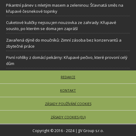
Pikantní pánev s mletým masem a zeleninou: Šťavnatá směs na
křupavé česnekové topinky
Cuketové kuličky nejsou jen nouzovka ze zahrady: Křupavé
sousto, po kterém se doma jen zapráší
Zavařená dýně do moučníků: Zimní zásoba bez konzervantů a
zbytečné práce
Pivní rohlíky z domácí pekárny: Křupavé pečivo, které provoní celý
dům
REDAKCE
KONTAKT
ZÁSADY POUŽÍVÁNÍ COOKIES
ZÁSADY COOKIES (EU)
Copyright © 2016 - 2024 | JJV Group s.r.o.