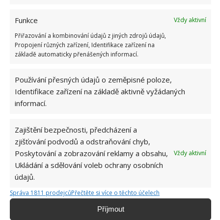
zamezte průvanu či jinému proudění vzduchu
Funkce
Vždy aktivní
(zavřete okna a dveře, vypněte klimatizaci či
Přiřazování a kombinování údajů z jiných zdrojů údajů,
ventilátor).
Propojení různých zařízení, Identifikace zařízení na
Povrch musí být suchý a zbavený nečistot.
základě automaticky přenášených informací.
Papírová vrstva na tapetě je chráněna vinylem,
Používání přesných údajů o zeměpisné poloze,
takže ji lze omývat.
Identifikace zařízení na základě aktivně vyžádaných
Otvory pro zásuvky a dráty se stříhají až po
informací.
úplném zaschnutí lepidla.
Zajištění bezpečnosti, předcházení a
Zdroj: Redakce
zjišťování podvodů a odstraňování chyb,
Poskytování a zobrazování reklamy a obsahu,
Vždy aktivní
Ukládání a sdělování voleb ochrany osobních
údajů.
Správa 1811 prodejců
Přečtěte si více o těchto účelech
Příjmout