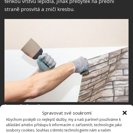
tenkou vrstvu lepidla, jinak přebytek na přední
straně prosvítá a zničí kresbu.
Fotografie: Freepik
Spravovat své soukromí
Lepení tapet
Abychom poskytli co nejlepší služby, my a naši partneři používáme k
ukládání a/nebo přístupu k informacím o zařízeních, technologie jako
soubory cookies. Souhlas s těmito technologiemi nám a našim