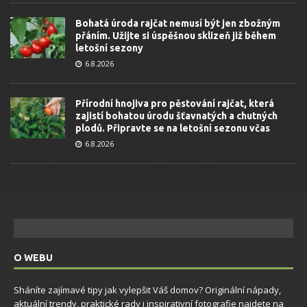
Bohatá úroda rajčat nemusí být jen zbožným
přáním. Užijte si úspěšnou sklizeň již během
letošní sezony
6.8.2026
Přírodní hnojiva pro pěstování rajčat, která
zajistí bohatou úrodu šťavnatých a chutných
plodů. Připravte se na letošní sezonu včas
6.8.2026
O WEBU
Sháníte zajímavé tipy jak vylepšit Váš domov? Originální nápady,
aktuální trendy, praktické rady i inspirativní fotografie najdete na