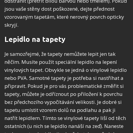
odstranit (přetřít bílou barvou nebo tmelem). Pokud
jsou vaše stěny dost poškozené, dejte přednost
vzorovaným tapetám, které nerovný povrch opticky
skryjí.
Lepidlo na tapety
Je samozřejmé, že tapety nemůžete lepit jen tak
něčím. Musíte použít speciální lepidlo na lepení
vinylových tapet. Obvykle se jedná o vinylové lepidlo
nebo PVA. Samotné tapety je potřeba si nastříhat a
připravit. Pokud je pro vás problematické změřit si
tapety, můžete je odříznout po přiložení k povrchu
bez předchozího vypočítávání velikosti. Je dobré si
tapetu umístit vzorem dolů na podlahu a pak ji
natřít lepidlem. Tímto se vinylové tapety liší od těch
ostatních (u nich se lepidlo nanáší na zeď). Naneste