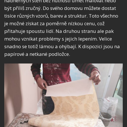
nádherných stěn bez nutnosti umět malovat nebo
být příliš zručný. Do svého domovu můžete dostat
tisíce různých vzorů, barev a struktur. Toto všechno
je možné získat za poměrně nízkou cenu, což
přitahuje spoustu lidí. Na druhou stranu ale pak
mohou vznikat problémy s jejich lepením. Velice
snadno se totiž lámou a ohýbají. K dispozici jsou na
papírové a netkané podložce.