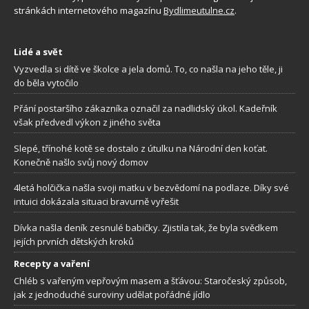
stránkách internetového magazínu
Bydlimeutulne.cz
.
Lidé a svět
Vyzvedla si dítě ve školce a jela domů. To, co našla na jeho těle, ji
do běla vytočilo
Přání postaršího zákazníka označil za nadlidský úkol. Kadeřník
však předvedl výkon z jiného světa
Slepé, třínohé kotě se dostalo z útulku na Národní den koťat.
Konečně našlo svůj nový domov
4letá holčička našla svoji matku v bezvědomí na podlaze. Díky své
intuici dokázala situaci bravurně vyřešit
Dívka našla deník zesnulé babičky. Zjistila tak, že byla svědkem
jejích prvních dětských kroků
Recepty a vaření
Chléb s vařeným vepřovým masem a šťávou: Staročeský způsob,
jak z jednoduché suroviny udělat pořádné jídlo