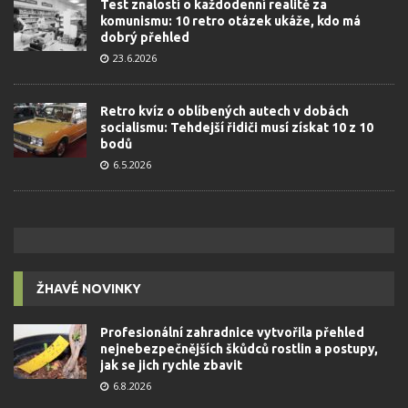
Test znalostí o každodenní realitě za
komunismu: 10 retro otázek ukáže, kdo má
dobrý přehled
23.6.2026
Retro kvíz o oblíbených autech v dobách
socialismu: Tehdejší řidiči musí získat 10 z 10
bodů
6.5.2026
ŽHAVÉ NOVINKY
Profesionální zahradnice vytvořila přehled
nejnebezpečnějších škůdců rostlin a postupy,
jak se jich rychle zbavit
6.8.2026