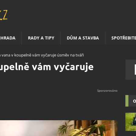
AHRADA
RADY A TIPY
DŮM A STAVBA
SPOTŘEBIT
 vana v koupelně vám vyčaruje úsměv na tváři
upelně vám vyčaruje
O