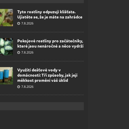
Tyto rostliny odpuzují klíšťata.
Ujistěte se, že je máte na zahrádce
7.8.2026
Pokojové rostliny pro začátečníky,
které jsou nenáročné a něco vydrží
7.8.2026
Využití dešťové vody v
domácnosti: Tři způsoby, jak její
měkkost promění váš úklid
7.8.2026