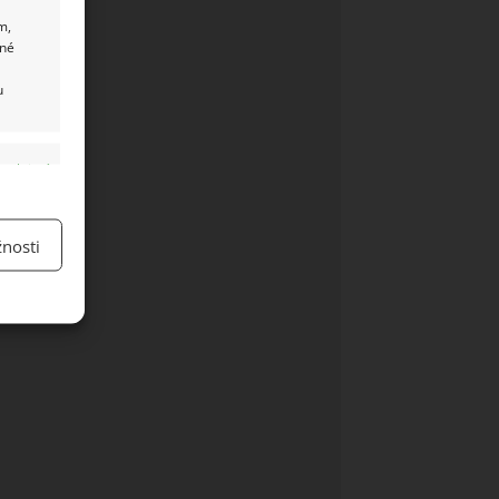
m,
ané
u
y aktivní
nosti
y aktivní