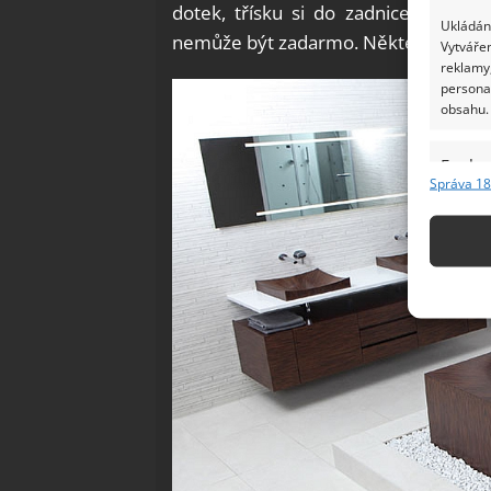
dotek, třísku si do zadnice tedy ne
Ukládání
nemůže být zadarmo. Některé vany js
Vytvářen
reklamy,
persona
obsahu.
Funkc
Správa 18
Přiřazov
Identifi
Použív
základ
Zajišt
odstra
Ukládá