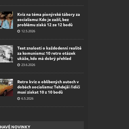
Kvíz na téma pionýrské tábory za
socialismu: Kdo je zažil, bez
problému získá 12 ze 12 bodů
12.5.2026
Test znalostí o každodenní realitě
za komunismu: 10 retro otázek
ukáže, kdo má dobrý přehled
23.6.2026
Retro kvíz o oblíbených autech v
dobách socialismu: Tehdejší řidiči
musí získat 10 z 10 bodů
6.5.2026
HAVÉ NOVINKY