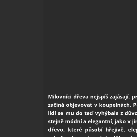
Milovníci dřeva nejspíš zajásají, 
začíná objevovat v koupelnách. P
lidí se mu do teď vyhýbala z dův
stejně módní a elegantní, jako v j
dřevo, které působí hřejivě, el