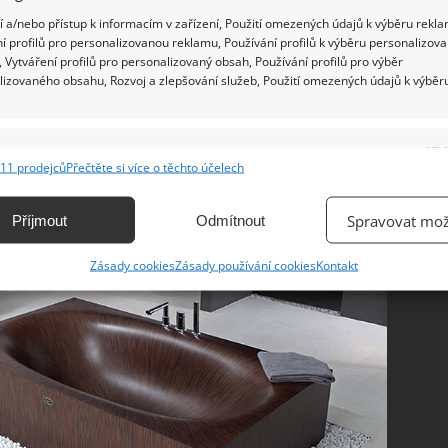
zadřete. Uznejte sami, že taková kvalita a luxus
 a/nebo přístup k informacím v zařízení, Použití omezených údajů k výběru rekla
ou učiněná umělecká díla.
í profilů pro personalizovanou reklamu, Používání profilů k výběru personalizov
 Vytváření profilů pro personalizovaný obsah, Používání profilů pro výběr
lizovaného obsahu, Rozvoj a zlepšování služeb, Použití omezených údajů k výběr
e
Vžd
11 prodejců
Přečtěte si více o těchto účelech
ání a kombinování údajů z jiných zdrojů údajů, Propojení různých zařízení,
kace zařízení na základě automaticky přenášených informací.
Spravovat mož
Příjmout
Odmítnout
ání přesných údajů o zeměpisné poloze, Identifikace zařízení na
Zásady cookies
Zásady používání cookies
Kontakt
ě aktivně vyžádaných informací.
ění bezpečnosti, předcházení a zjišťování podvodů a
ňování chyb, Poskytování a zobrazování reklamy a obsahu,
Vžd
ní a sdělování voleb ochrany osobních údajů.