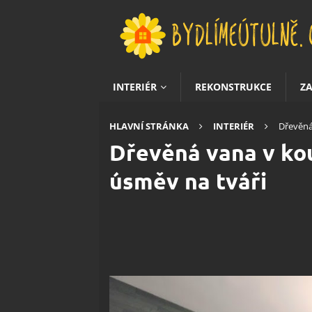
INTERIÉR
REKONSTRUKCE
Z
HLAVNÍ STRÁNKA
INTERIÉR
Dřevěná
Dřevěná vana v ko
úsměv na tváři