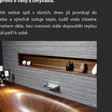
 přímo o vany a umývadla.
i setkat spíš v lázních, dnes již pronikají do
ebe a výtečně izoluje teplo, tudíž voda chladne
mnohem déle, bez nutnosti stále dopouštět teplou
ál patří k sobě.