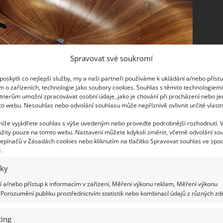
Spravovat své soukromí
oskytli co nejlepší služby, my a naši partneři používáme k ukládání a/nebo příst
m o zařízeních, technologie jako soubory cookies. Souhlas s těmito technologiem
tnerům umožní zpracovávat osobní údaje, jako je chování při procházení nebo j
ka odradí od pořízení si dřevěné vany. Odradí vás
to webu. Nesouhlas nebo odvolání souhlasu může nepříznivě ovlivnit určité vlastn
ková vana odolala vlhkému prostředí, plísním a
 níže vyjádřete souhlas s výše uvedeným nebo proveďte podrobnější rozhodnutí. 
štním procesem sušení. Na výrobu dřevěné vany se
žity pouze na tomto webu. Nastavení můžete kdykoli změnit, včetně odvolání so
 pak odrazí na její ceně. Mimo vybraného dřeva a
epínačů v Zásadách cookies nebo kliknutím na tlačítko Spravovat souhlas ve spod
.
na ošetřuje i speciálními oleji, aby nenasakovala
iky
 a/nebo přístup k informacím v zařízení, Měření výkonu reklam, Měření výkonu
rstvy laku ještě nanočástice stříbra, které likvidují
Porozumění publiku prostřednictvím statistik nebo kombinací údajů z různých zdr
oskytují ještě větší ochranu. Lak mimo jiné chrání
zajišťuje hladkost, pohodlí a příjemný pocit na
ing