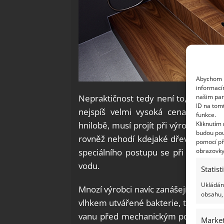
Abychom p
informací
našim par
Nepraktičnost tedy není to, co člově
ID na tom
nejspíš velmi vysoká cena. Aby ta
funkce.
Kliknutím
hnilobě, musí projít při výrobě zvlá
budou pou
rovněž nehodí kdejaké dřevo. I to se
pomocí př
obrazovky
speciálního postupu se při výrobě va
vodu.
Statist
Ukládání
Mnozí výrobci navíc zanášejí do horní v
obsahu, 
vlhkem utvářené bakterie, tím dřevu p
vanu před mechanickým poškozením a 
Market