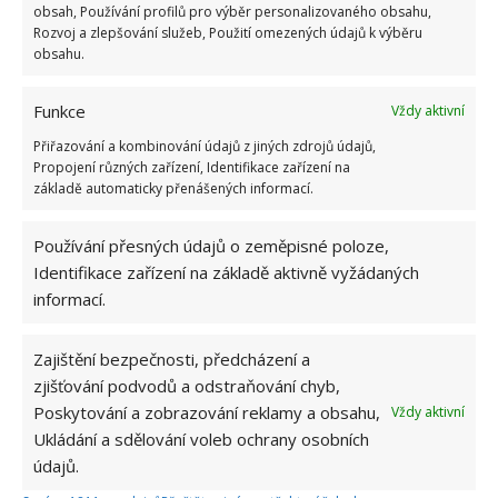
obsah, Používání profilů pro výběr personalizovaného obsahu,
Rozvoj a zlepšování služeb, Použití omezených údajů k výběru
obsahu.
Funkce
Vždy aktivní
Přiřazování a kombinování údajů z jiných zdrojů údajů,
Propojení různých zařízení, Identifikace zařízení na
základě automaticky přenášených informací.
Používání přesných údajů o zeměpisné poloze,
BYDLENÍ
DOMOV
DŮM
PREFABRIKÁT
Identifikace zařízení na základě aktivně vyžádaných
TINY HOUSE
informací.
Zajištění bezpečnosti, předcházení a
Přidejte svůj názor
zjišťování podvodů a odstraňování chyb,
KOMENTOVAT
Poskytování a zobrazování reklamy a obsahu,
Vždy aktivní
Ukládání a sdělování voleb ochrany osobních
údajů.
Hana Musilová