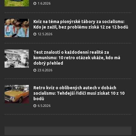
1.6.2026
Kvíz na téma pionýrské tábory za socialismu:
Kdo je zažil, bez problému získá 12 ze 12 bodů
12.5.2026
Test znalostí o každodenní realitě za
komunismu: 10 retro otázek ukáže, kdo má
dobrý přehled
23.6.2026
Retro kvíz o oblíbených autech v dobách
socialismu: Tehdejší řidiči musí získat 10 z 10
bodů
6.5.2026