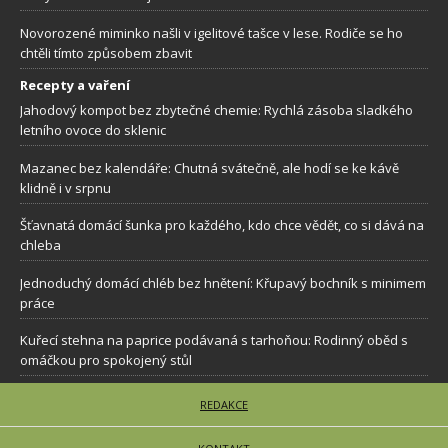
Novorozené miminko našli v igelitové tašce v lese. Rodiče se ho
chtěli tímto způsobem zbavit
Recepty a vaření
Jahodový kompot bez zbytečné chemie: Rychlá zásoba sladkého
letního ovoce do sklenic
Mazanec bez kalendáře: Chutná svátečně, ale hodí se ke kávě
klidně i v srpnu
Šťavnatá domácí šunka pro každého, kdo chce vědět, co si dává na
chleba
Jednoduchý domácí chléb bez hnětení: Křupavý bochník s minimem
práce
Kuřecí stehna na paprice podávaná s tarhoňou: Rodinný oběd s
omáčkou pro spokojený stůl
REDAKCE