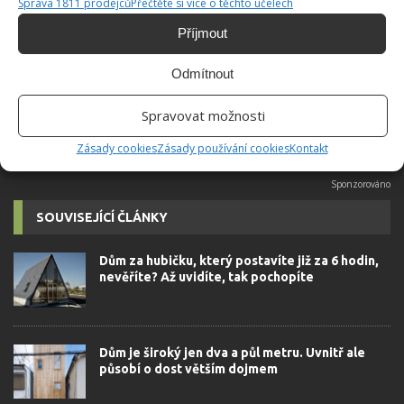
Správa 1811 prodejců
Přečtěte si více o těchto účelech
Do redakce Bydlimeutulne.cz se
přidala během svých studií a práce
Příjmout
redaktorky ji tak nadchla, že se
rozhodla zůstat. Její v...
[Více o
Odmítnout
autorovi]
Spravovat možnosti
Zásady cookies
Zásady používání cookies
Kontakt
SOUVISEJÍCÍ ČLÁNKY
Dům za hubičku, který postavíte již za 6 hodin,
nevěříte? Až uvidíte, tak pochopíte
Dům je široký jen dva a půl metru. Uvnitř ale
působí o dost větším dojmem