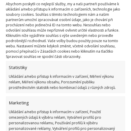
820 tisíci korunami
v přepočtu. A to v závislosti na
Abychom poskytli co nejlepší služby, my a naši partneři používáme k
ukládání a/nebo přístupu k informacím o zařízeních, technologie jako
vašich požadavcích. Prefabrikované systémy
soubory cookies. Souhlas s těmito technologiemi nám a našim
Amazon jsou obvykle konstruovány pomocí
partnerům umožní zpracovávat osobní údaje, jako je chování při
procházení nebo jedinečná ID na tomto webu. Nesouhlas nebo
skládacích ocelových rámů nebo lehkých slitin.
odvolání souhlasu může nepříznivě ovlivnit určité vlastnosti a funkce.
Kliknutím níže vyjádřete souhlas s výše uvedeným nebo proveďte
Nabízejí život šetrný k životnímu prostředí, a to díky
podrobnější rozhodnutí. Vaše volby budou použity pouze na tomto
webu. Nastavení můžete kdykoli změnit, včetně odvolání souhlasu,
integraci obnovitelných zdrojů energie, jako jsou
pomocí přepínačů v Zásadách cookies nebo kliknutím na tlačítko
solární panely. Na BydlímeÚtulně jsme také napsali
Spravovat souhlas ve spodní části obrazovky.
o lidech, kteří k přírodnímu a minimalistickému
Statistiky
bydlení využili
vyřazené lodní kontejnery
.
Ukládání a/nebo přístup k informacím v zařízení, Měření výkonu
reklam, Měření výkonu obsahu, Porozumění publiku
prostřednictvím statistik nebo kombinací údajů z různých zdrojů.
Marketing
Ukládání a/nebo přístup k informacím v zařízení, Použití
omezených údajů k výběru reklam, Vytváření profilů pro
personalizovanou reklamu, Používání profilů k výběru
personalizované reklamy, Vytváření profilů pro personalizovaný