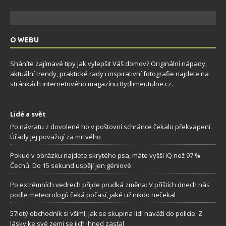
O WEBU
Sháníte zajímavé tipy jak vylepšit Váš domov? Originální nápady,
aktuální trendy, praktické rady i inspirativní fotografie najdete na
stránkách internetového magazínu
Bydlimeutulne.cz
.
Lidé a svět
Po návratu z dovolené ho v poštovní schránce čekalo překvapení.
Úřady jej považují za mrtvého
Pokud v obrázku najdete skrytého psa, máte vyšší IQ než 97 %
Čechů. Do 15 sekund uspějí jen géniové
Po extrémních vedrech přijde prudká změna: V příštích dnech nás
podle meteorologů čeká počasí, jaké už nikdo nečekal
57letý obchodník si všiml, jak se skupina lidí naváží do policie. Z
lásky ke své zemi se jich ihned zastal