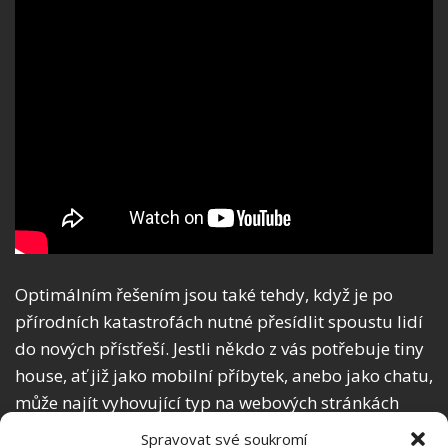
Optimálním řešením jsou také tehdy, když je po
přírodních katastrofách nutné přesídlit spoustu lidí
do nových přístřeší. Jestli někdo z vás potřebuje tiny
house, ať již jako mobilní příbytek, anebo jako chatu,
může najít vyhovující typ na webových stránkách
Amazonu
.
Cenové rozmezí se pohybuje mezi 460–
Spravovat své soukromí