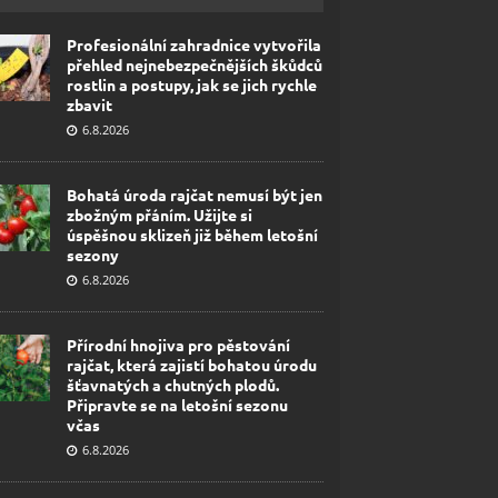
Profesionální zahradnice vytvořila
přehled nejnebezpečnějších škůdců
rostlin a postupy, jak se jich rychle
zbavit
6.8.2026
Bohatá úroda rajčat nemusí být jen
zbožným přáním. Užijte si
úspěšnou sklizeň již během letošní
sezony
6.8.2026
Přírodní hnojiva pro pěstování
rajčat, která zajistí bohatou úrodu
šťavnatých a chutných plodů.
Připravte se na letošní sezonu
včas
6.8.2026