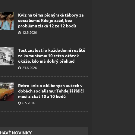
Kvíz na téma pionýrské tábory za
socialismu: Kdo je zažil, bez
problému získá 12 ze 12 bodů
12.5.2026
Test znalostí o každodenní realitě
za komunismu: 10 retro otázek
ukáže, kdo má dobrý přehled
23.6.2026
Retro kvíz o oblíbených autech v
dobách socialismu: Tehdejší řidiči
musí získat 10 z 10 bodů
6.5.2026
HAVÉ NOVINKY