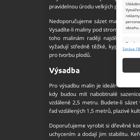
Ukládání
pravidelnou úrodu velkých plodů.
Vytvářen
reklamy,
Nedoporučujeme sázet maliny pod str
persona
obsahu.
Vysadíte-li maliny pod strom, budou 
toho malinám raději najděte slunné
Funkc
vyžadují středně těžké, kypré, hum
Správa 18
Přiřazov
pro tvorbu plodů.
Identifi
Výsadba
Použív
základ
Pro výsadbu malin je ideálním obdo
kdy budou mít nabobtnalé sazenice
Zajišt
vzdálené 2,5 metru. Budete-li sázet 
odstra
řad vzdálených 1,5 metrů, plazivé ku
Ukládá
Doporučujeme vyrobit si dřevěné k
uchycením a dodají jim stabilitu. K