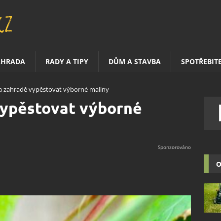
AHRADA
RADY A TIPY
DŮM A STAVBA
SPOTŘEBIT
na zahradě vypěstovat výborné maliny
vypěstovat výborné
O