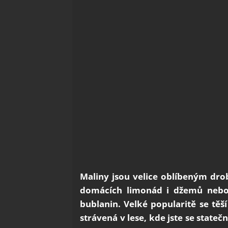
Maliny jsou velice oblíbeným dr
domácích limonád i džemů nebo 
bublanin. Velké popularitě se těš
strávená v lese, kde jste se stateč