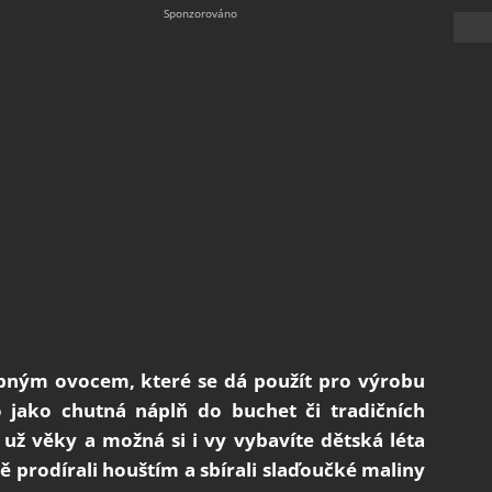
obným ovocem, které se dá použít pro výrobu
jako chutná náplň do buchet či tradičních
í už věky a možná si i vy vybavíte dětská léta
ně prodírali houštím a sbírali slaďoučké maliny