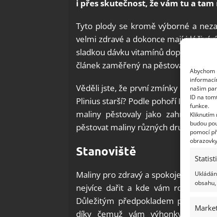
i přes skutečnost, že vám tu a tam
Tyto plody se kromě výborné a nezamě
velmi zdravé a dokonce mají i léčivé 
sladkou dávku vitamínů dopřávat i bez 
článek zaměřený na pěstování malin!
Abychom p
informací
Věděli jste, že první zmínky o maliná
našim par
ID na tom
Plinius starší? Podle pohoří Ida švéd
funkce.
maliny pěstovaly jako zahradní ros
Kliknutím
budou pou
pěstovat maliny různých druhů i barev:
pomocí př
obrazovky
Stanoviště
Statist
Ukládání
Maliny pro zdravý a spokojený růst v
obsahu, 
nejvíce dařit a kde vám rovněž budo
Důležitým předpokladem pro úspěšn
Market
díky čemuž vám výhonky nezamrz