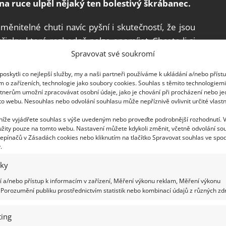
 na ruce ulpěl nějaký ten bolestivý škrábanec.
nitelné chuti navíc pyšní i skutečností, že jsou
účinky, které rozhodně nelze opomíjet. Chcete-li si
Spravovat své soukromí
nutnosti jezdit do lesa, pak si přečtěte náš dnešní
oskytli co nejlepší služby, my a naši partneři používáme k ukládání a/nebo příst
m o zařízeních, technologie jako soubory cookies. Souhlas s těmito technologiem
ch pochází z Kréty, kde jejich pěstování zaznamenal
tnerům umožní zpracovávat osobní údaje, jako je chování při procházení nebo j
to webu. Nesouhlas nebo odvolání souhlasu může nepříznivě ovlivnit určité vlastn
ský dostal maliník jméno Rubus idaea. V Čechách se
tlina od 16. století, v současné době je možné
 níže vyjádřete souhlas s výše uvedeným nebo proveďte podrobnější rozhodnutí. 
žity pouze na tomto webu. Nastavení můžete kdykoli změnit, včetně odvolání so
 bílé, žluté, růžové, červené i červenofialové.
epínačů v Zásadách cookies nebo kliknutím na tlačítko Spravovat souhlas ve spod
.
iky
 a/nebo přístup k informacím v zařízení, Měření výkonu reklam, Měření výkonu
yžadují chráněnou suchou polohu, kde se jim bude
Porozumění publiku prostřednictvím statistik nebo kombinací údajů z různých zdr
u nejvíce plodit a dělat tak tu největší radost.
é pěstování je každoroční řádné vyzrání dřeva,
ing
nou, dobře dozrají a vytvoří tak bohatou a