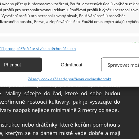
 a/nebo přístup k informacím v zařízení, Použití omezených údajů k výběru rekla
í profilů pro personalizovanou reklamu, Používání profilů k výběru personalizov
 Vytváření profilů pro personalizovaný obsah, Používání profilů pro výběr
omy, což je velmi častý a bohužel i chybný jev.
lizovaného obsahu, Rozvoj a zlepšování služeb, Použití omezených údajů k výběr
jim čerpat půdu a nedočkáte se dobré úrody. Místo
 místo například u plotu. Pamatujte, že maliny
e
Vžd
usovité půdy a především dostatek vody důležitý
11 prodejců
Přečtěte si více o těchto účelech
ání a kombinování údajů z jiných zdrojů údajů, Propojení různých zařízení,
kace zařízení na základě automaticky přenášených informací.
Spravovat mož
Příjmout
Odmítnout
ání přesných údajů o zeměpisné poloze, Identifikace zařízení na
Zásady cookies
Zásady používání cookies
Kontakt
ě aktivně vyžádaných informací.
bím podzim – říjen. Nejlépe se vám ujmou tehdy,
. Maliny sázejte do řad, které od sebe budou
ění bezpečnosti, předcházení a zjišťování podvodů a
vzpřímeně rostoucí kultivary, pak je vysazujte do
ňování chyb, Poskytování a zobrazování reklamy a obsahu,
Vžd
ltivary naopak nejlépe minimálně 2 metry od sebe.
ní a sdělování voleb ochrany osobních údajů.
onstrukce nebo drátěnky, které keřům pomohou s
eře, kterým se na daném místě vede dobře a mají