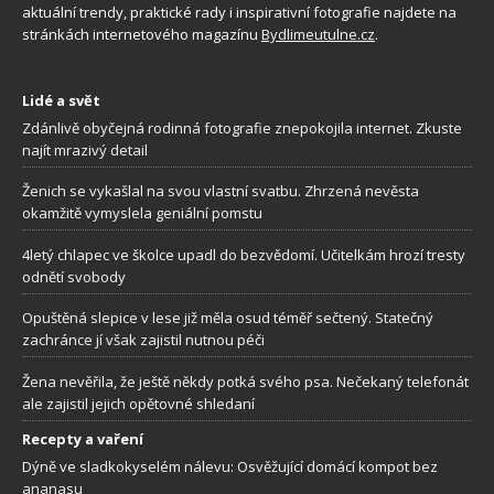
aktuální trendy, praktické rady i inspirativní fotografie najdete na
stránkách internetového magazínu
Bydlimeutulne.cz
.
Lidé a svět
Zdánlivě obyčejná rodinná fotografie znepokojila internet. Zkuste
najít mrazivý detail
Ženich se vykašlal na svou vlastní svatbu. Zhrzená nevěsta
okamžitě vymyslela geniální pomstu
4letý chlapec ve školce upadl do bezvědomí. Učitelkám hrozí tresty
odnětí svobody
Opuštěná slepice v lese již měla osud téměř sečtený. Statečný
zachránce jí však zajistil nutnou péči
Žena nevěřila, že ještě někdy potká svého psa. Nečekaný telefonát
ale zajistil jejich opětovné shledaní
Recepty a vaření
Dýně ve sladkokyselém nálevu: Osvěžující domácí kompot bez
ananasu