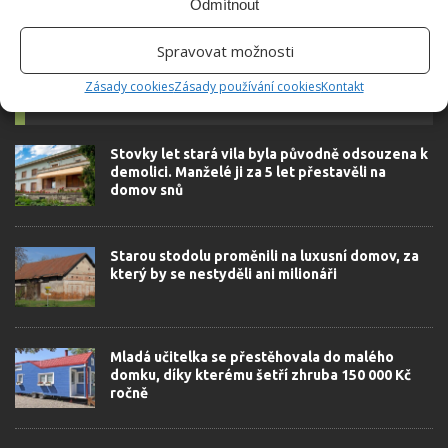
Odmítnout
Spravovat možnosti
Zásady cookies
Zásady používání cookies
Kontakt
SOUVISEJÍCÍ ČLÁNKY
Stovky let stará vila byla původně odsouzena k
demolici. Manželé ji za 5 let přestavěli na
domov snů
Starou stodolu proměnili na luxusní domov, za
který by se nestyděli ani milionáři
Mladá učitelka se přestěhovala do malého
domku, díky kterému šetří zhruba 150 000 Kč
ročně