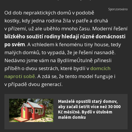
Od dob nepraktických domů v podobě
kostky, kdy jedna rodina žila v patře a druhá
v přízemí, už ale uběhlo mnoho času. Moderní řešení
blízkého soužití rodiny hledají různé domácnosti
po svém
. A vzhledem k fenoménu tiny house, tedy
malých domků, to vypadá, že je řešení nasnadě.
Nedávno jsme vám na BydlímeÚtulně přinesli
příběh o dvou sestrách, které bydlí v
domcích
naproti sobě
. A zdá se, že tento model funguje i
v případě dvou generací.
Manželé opustili starý domov,
aby začali šetřit více než 30 000
Kč měsíčně. Bydlí v útulném
malém domku