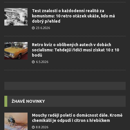
Test znalostí o každodenní realitě za
komunismu: 10 retro otázek ukáže, kdo má
dobrý přehled
23.6.2026
Retro kvíz o oblíbených autech v dobách
socialismu: Tehdejší řidiči musí získat 10 z 10
bodů
6.5.2026
ŽHAVÉ NOVINKY
Mouchy raději poletí o domácnost dále. Kromě
chemikálií je odpudí i citron s hřebíčkem
8.8.2026