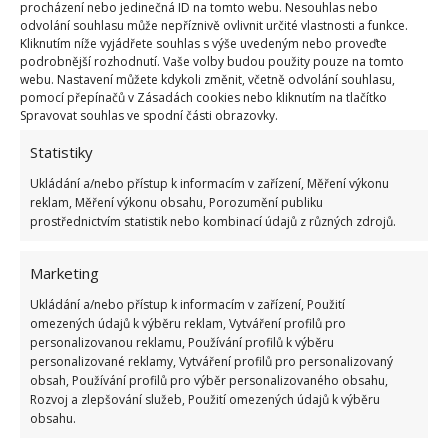
ale velmi podobně. Obě zde mají prostornou
procházení nebo jedinečná ID na tomto webu. Nesouhlas nebo
odvolání souhlasu může nepříznivě ovlivnit určité vlastnosti a funkce.
kuchyni, ložnici a sociální zařízení. Zkrátka vše, co ke
Kliknutím níže vyjádřete souhlas s výše uvedeným nebo proveďte
spokojenosti potřebují.
podrobnější rozhodnutí. Vaše volby budou použity pouze na tomto
webu. Nastavení můžete kdykoli změnit, včetně odvolání souhlasu,
pomocí přepínačů v Zásadách cookies nebo kliknutím na tlačítko
Zdroje:
SeznamZprávy
,
MyPositiveOutLooks
Spravovat souhlas ve spodní části obrazovky.
Statistiky
Ukládání a/nebo přístup k informacím v zařízení, Měření výkonu
reklam, Měření výkonu obsahu, Porozumění publiku
prostřednictvím statistik nebo kombinací údajů z různých zdrojů.
Marketing
Ukládání a/nebo přístup k informacím v zařízení, Použití
omezených údajů k výběru reklam, Vytváření profilů pro
personalizovanou reklamu, Používání profilů k výběru
personalizované reklamy, Vytváření profilů pro personalizovaný
obsah, Používání profilů pro výběr personalizovaného obsahu,
Rozvoj a zlepšování služeb, Použití omezených údajů k výběru
obsahu.