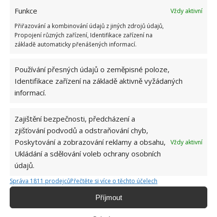
Funkce
Vždy aktivní
Přiřazování a kombinování údajů z jiných zdrojů údajů,
Propojení různých zařízení, Identifikace zařízení na
základě automaticky přenášených informací.
BYDLENÍ
GENERACE
RODINA
TINY HOUSE
Používání přesných údajů o zeměpisné poloze,
Identifikace zařízení na základě aktivně vyžádaných
Přidejte svůj názor
informací.
KOMENTOVAT
Zajištění bezpečnosti, předcházení a
zjišťování podvodů a odstraňování chyb,
Poskytování a zobrazování reklamy a obsahu,
Vždy aktivní
Hana Musilová
Ukládání a sdělování voleb ochrany osobních
Do redakce Bydlimeutulne.cz se
údajů.
přidala během svých studií a práce
redaktorky ji tak nadchla, že se
Správa 1811 prodejců
Přečtěte si více o těchto účelech
rozhodla zůstat. Její v...
[Více o
Příjmout
autorovi]