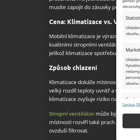
pomocí př
obrazovky
musíte zapojit do zásuvky poblíž okna
Statist
Cena: Klimatizace vs. Ventilát
Ukládání
obsahu, 
Mobilní klimatizace je výrazně levnějš
kvalitními stropními ventilátory. Velk
Market
jelikož klimatizace spotřebuje násobn
Ukládání
Vytvářen
Způsob chlazení
reklamy,
persona
Klimatizace dokáže místnost zchladit 
obsahu.
velký rozdíl teploty uvnitř a venku je
klimatizace zvyšuje riziko nachlazení.
Funkc
Správa 18
Přiřazov
Stropní ventilátor
může být problémo
Identifi
místnosti rozvíří také prach. Kvalitní
ovzduší filtrovat.
Použív
základ