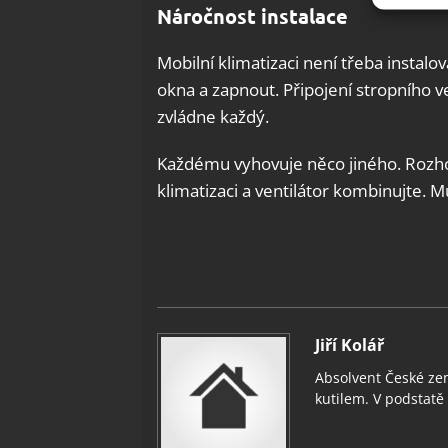
Náročnost instalace
Zajišt
Mobilní klimatizaci není třeba instalova
odstra
okna a zapnout. Připojení stropního v
Ukládá
zvládne každý.
Každému vyhovuje něco jiného. Rozhod
klimatizaci a ventilátor kombinujte. M
Jiří Kolář
Absolvent České zem
kutilem. V podstatě v