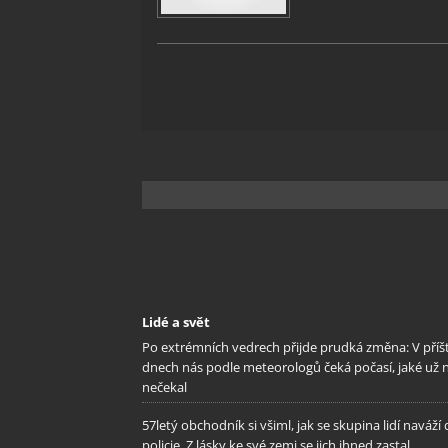
Lidé a svět
Po extrémních vedrech přijde prudká změna: V příš
dnech nás podle meteorologů čeká počasí, jaké už 
nečekal
57letý obchodník si všiml, jak se skupina lidí naváží
policie. Z lásky ke své zemi se jich ihned zastal