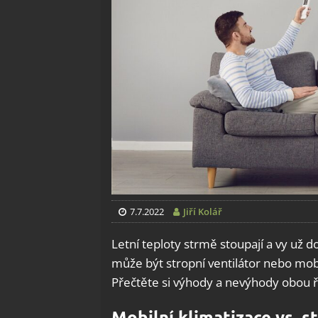
7.7.2022
Jiří Kolář
Letní teploty strmě stoupají a vy už
může být stropní ventilátor nebo mobil
Přečtěte si výhody a nevýhody obou ř
Mobilní klimatizace vs. s