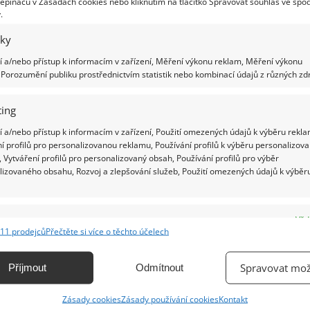
epínačů v Zásadách cookies nebo kliknutím na tlačítko Spravovat souhlas ve spod
.
 a má vyšší hlučnost.
iky
or
 a/nebo přístup k informacím v zařízení, Měření výkonu reklam, Měření výkonu
Porozumění publiku prostřednictvím statistik nebo kombinací údajů z různých zdr
í než klasická a cena nejlevnějších je srovnatelná s
ý rozdíl ale vzniká v dlouhodobém měřítku,
ing
ě více energie.
 a/nebo přístup k informacím v zařízení, Použití omezených údajů k výběru rekla
í profilů pro personalizovanou reklamu, Používání profilů k výběru personalizov
 Vytváření profilů pro personalizovaný obsah, Používání profilů pro výběr
lizovaného obsahu, Rozvoj a zlepšování služeb, Použití omezených údajů k výběr
i o 10 °C, přesně na požadovanou teplotu. Tak
 ale nezdravý a při nesprávném používání
e
Vžd
11 prodejců
Přečtěte si více o těchto účelech
ání a kombinování údajů z jiných zdrojů údajů, Propojení různých zařízení,
vý pro alergiky, jelikož spolu se vzduchem po
kace zařízení na základě automaticky přenášených informací.
Spravovat mož
Příjmout
Odmítnout
 klimatizace naopak dokáže prach a další nečistoty
ání přesných údajů o zeměpisné poloze, Identifikace zařízení na
Zásady cookies
Zásady používání cookies
Kontakt
ě aktivně vyžádaných informací.