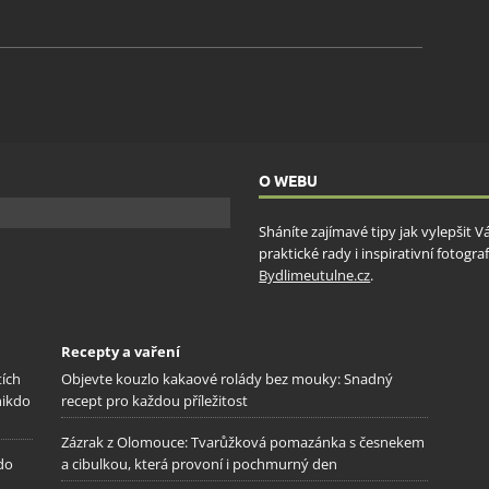
O WEBU
Sháníte zajímavé tipy jak vylepšit 
praktické rady i inspirativní fotog
Bydlimeutulne.cz
.
Recepty a vaření
tích
Objevte kouzlo kakaové rolády bez mouky: Snadný
nikdo
recept pro každou příležitost
Zázrak z Olomouce: Tvarůžková pomazánka s česnekem
 do
a cibulkou, která provoní i pochmurný den