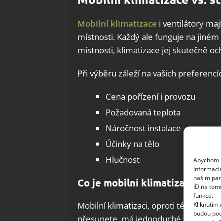
Mobilní klimatizace
i ventilátory maj
místnosti. Každý ale funguje na jiném 
místnosti, klimatizace jej skutečně och
Při výběru záleží na vašich preferencí
Cena pořízení i provozu
Požadovaná teplota
Náročnost instalace
Účinky na tělo
Hlučnost
Abychom p
informací
našim par
Co je mobilní klimatizace?
ID na tom
funkce.
Kliknutím
Mobilní klimatizaci, oproti té klasické,
budou pou
přesunete, má jednoduché ovládání a n