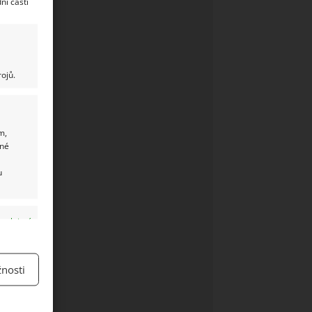
ní části
ojů.
m,
ané
u
y aktivní
nosti