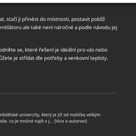
ění bezpečnosti, předcházení a zjišťování podvodů a
t, stačí ji přinést do místnosti, postavit poblíž
ňování chyb, Poskytování a zobrazování reklamy a obsahu,
Vžd
entilátoru ale také není náročné a podle návodu jej
ní a sdělování voleb ochrany osobních údajů.
něte se, které řešení je ideální pro vás nebo
ůžete je střídat dle potřeby a venkovní teploty.
ědělské univerzity, který je již od malička velkým
še, co je možné najít v j...
[Více o autorovi]