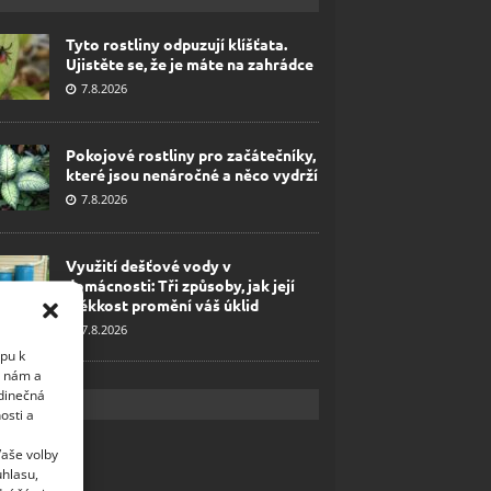
Tyto rostliny odpuzují klíšťata.
Ujistěte se, že je máte na zahrádce
7.8.2026
Pokojové rostliny pro začátečníky,
které jsou nenáročné a něco vydrží
7.8.2026
Využití dešťové vody v
domácnosti: Tři způsoby, jak její
měkkost promění váš úklid
7.8.2026
upu k
i nám a
edinečná
osti a
Vaše volby
uhlasu,