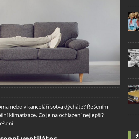
 doma nebo v kanceláři sotva dýcháte? Řešením
ní klimatizace. Co je na ochlazení nejlepší?
ešení.
Ž
tropní ventilátor