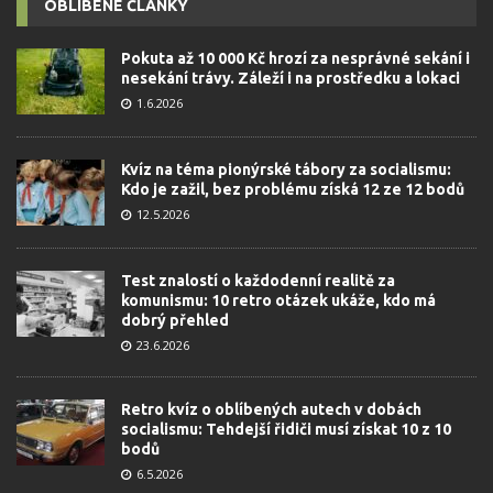
OBLÍBENÉ ČLÁNKY
Pokuta až 10 000 Kč hrozí za nesprávné sekání i
nesekání trávy. Záleží i na prostředku a lokaci
1.6.2026
Kvíz na téma pionýrské tábory za socialismu:
Kdo je zažil, bez problému získá 12 ze 12 bodů
12.5.2026
Test znalostí o každodenní realitě za
komunismu: 10 retro otázek ukáže, kdo má
dobrý přehled
23.6.2026
Retro kvíz o oblíbených autech v dobách
socialismu: Tehdejší řidiči musí získat 10 z 10
bodů
6.5.2026