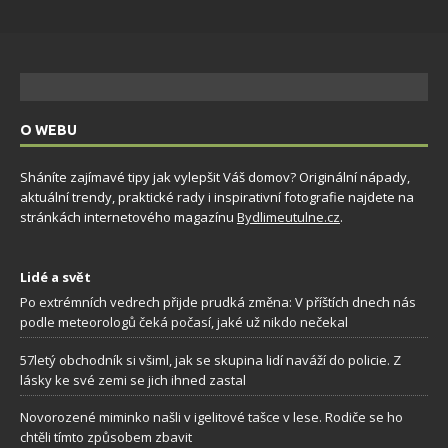
O WEBU
Sháníte zajímavé tipy jak vylepšit Váš domov? Originální nápady,
aktuální trendy, praktické rady i inspirativní fotografie najdete na
stránkách internetového magazínu
Bydlimeutulne.cz
.
Lidé a svět
Po extrémních vedrech přijde prudká změna: V příštích dnech nás
podle meteorologů čeká počasí, jaké už nikdo nečekal
57letý obchodník si všiml, jak se skupina lidí naváží do policie. Z
lásky ke své zemi se jich ihned zastal
Novorozené miminko našli v igelitové tašce v lese. Rodiče se ho
chtěli tímto způsobem zbavit