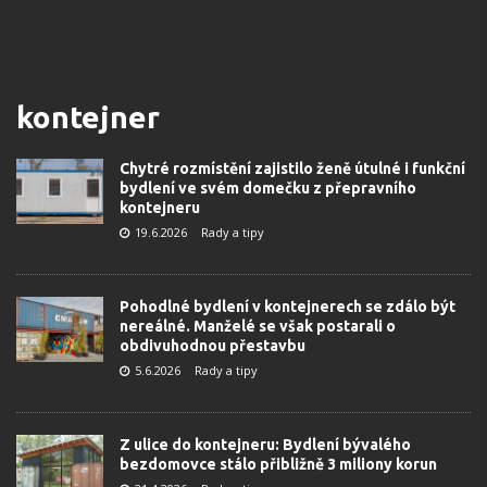
kontejner
Chytré rozmístění zajistilo ženě útulné i funkční
bydlení ve svém domečku z přepravního
kontejneru
19.6.2026
Rady a tipy
Pohodlné bydlení v kontejnerech se zdálo být
nereálné. Manželé se však postarali o
obdivuhodnou přestavbu
5.6.2026
Rady a tipy
Z ulice do kontejneru: Bydlení bývalého
bezdomovce stálo přibližně 3 miliony korun