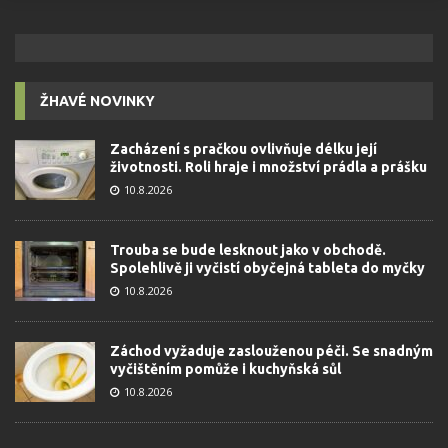
ŽHAVÉ NOVINKY
Zacházení s pračkou ovlivňuje délku její
životnosti. Roli hraje i množství prádla a prášku
10.8.2026
Trouba se bude lesknout jako v obchodě.
Spolehlivě ji vyčistí obyčejná tableta do myčky
10.8.2026
Záchod vyžaduje zaslouženou péči. Se snadným
vyčištěním pomůže i kuchyňská sůl
10.8.2026