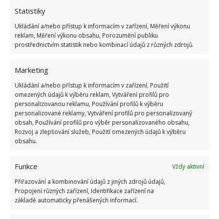
Postavili si unikátní dům z kontejnerů, čímž se
Statistiky
vyhnuli nákladné hypotéce
27.11.2025
Dům a stavba
Ukládání a/nebo přístup k informacím v zařízení, Měření výkonu
reklam, Měření výkonu obsahu, Porozumění publiku
prostřednictvím statistik nebo kombinací údajů z různých zdrojů.
Mladý pár se rozhodl pro stavbu unikátního
domu, na kterou by většina lidí nenašla odvahu
Marketing
19.11.2025
Rekonstrukce
Ukládání a/nebo přístup k informacím v zařízení, Použití
omezených údajů k výběru reklam, Vytváření profilů pro
personalizovanou reklamu, Používání profilů k výběru
personalizované reklamy, Vytváření profilů pro personalizovaný
1
2
3
»
obsah, Používání profilů pro výběr personalizovaného obsahu,
Rozvoj a zlepšování služeb, Použití omezených údajů k výběru
obsahu.
Funkce
Vždy aktivní
Přiřazování a kombinování údajů z jiných zdrojů údajů,
Propojení různých zařízení, Identifikace zařízení na
základě automaticky přenášených informací.
OBLÍBENÉ ČLÁNKY