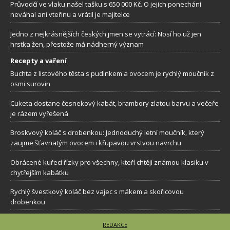
Průvodčí ve vlaku našel tašku s 650 000 Kč. O jejich ponechání
neváhal ani vteřinu a vrátil je majitelce
Jedno z nejkrásnějších českých jmen se vytrácí: Nosí ho už jen
hrstka žen, přestože má nádherný význam
Recepty a vaření
Buchta z listového těsta s pudinkem a ovocem je rychlý moučník z
osmi surovin
Cuketa dostane česnekový kabát, brambory zlatou barvu a večeře
je rázem vyřešená
Broskvový koláč s drobenkou: Jednoduchý letní moučník, který
zaujme šťavnatým ovocem i křupavou vrstvou navrchu
Obrácené kuřecí řízky pro všechny, kteří chtějí známou klasiku v
chytřejším kabátku
Rychlý švestkový koláč bez vajec s mákem a skořicovou
drobenkou
REDAKCE