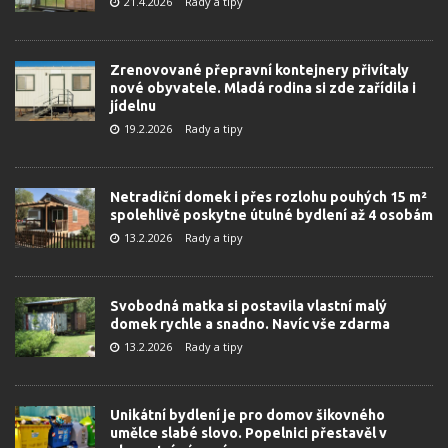
21.4.2026
Rady a tipy
Zrenovované přepravní kontejnery přivítaly
nové obyvatele. Mladá rodina si zde zařídila i
jídelnu
19.2.2026
Rady a tipy
Netradiční domek i přes rozlohu pouhých 15 m²
spolehlivě poskytne útulné bydlení až 4 osobám
13.2.2026
Rady a tipy
Svobodná matka si postavila vlastní malý
domek rychle a snadno. Navíc vše zdarma
13.2.2026
Rady a tipy
Unikátní bydlení je pro domov šikovného
umělce slabé slovo. Popelnici přestavěl v