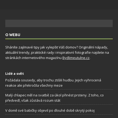
O WEBU
Sháníte zajímavé tipy jak vylepšit Váš domov? Originální nápady,
aktuální trendy, praktické rady i inspirativní fotografie najdete na
stránkách internetového magazínu
Bydlimeutulne.cz
.
Lidé a svět
Požádala sousedy, aby trochu ztišili hudbu. Jejich vyhrocená
reakce ale překročila všechny meze
Malý chlapec měl na svatbě za úkol přinést prsteny. Z toho, co
předvedl, však zůstává rozum stát
V domě své babičky objevil po dlouhé době skrytý pokoj