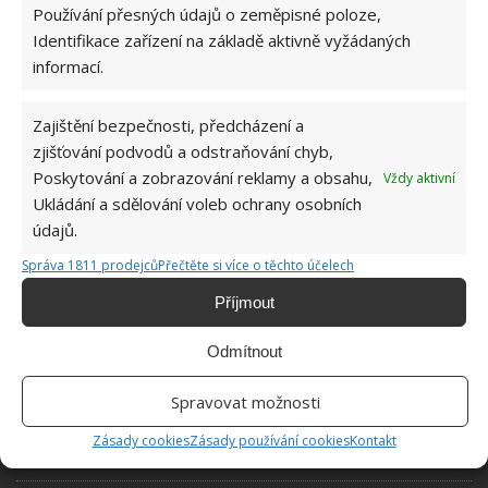
Používání přesných údajů o zeměpisné poloze,
Pokuta až 10 000 Kč hrozí za nesprávné sekání i
Identifikace zařízení na základě aktivně vyžádaných
nesekání trávy. Záleží i na prostředku a lokaci
informací.
1.6.2026
Zajištění bezpečnosti, předcházení a
Kvíz na téma pionýrské tábory za socialismu:
zjišťování podvodů a odstraňování chyb,
Kdo je zažil, bez problému získá 12 ze 12 bodů
Poskytování a zobrazování reklamy a obsahu,
Vždy aktivní
12.5.2026
Ukládání a sdělování voleb ochrany osobních
údajů.
Test znalostí o každodenní realitě za
Správa 1811 prodejců
Přečtěte si více o těchto účelech
komunismu: 10 retro otázek ukáže, kdo má
dobrý přehled
Příjmout
23.6.2026
Odmítnout
Retro kvíz o oblíbených autech v dobách
Spravovat možnosti
socialismu: Tehdejší řidiči musí získat 10 z 10
bodů
Zásady cookies
Zásady používání cookies
Kontakt
6.5.2026