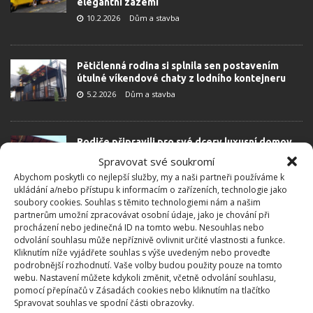
elegantní zázemí
10.2.2026
Dům a stavba
Pětičlenná rodina si splnila sen postavením
útulné víkendové chaty z lodního kontejneru
5.2.2026
Dům a stavba
Rodiče připravili pro své dcery luxusní domov.
Na zahradě je ubytovali v přestavěných
Spravovat své soukromí
kontejnerech
Abychom poskytli co nejlepší služby, my a naši partneři používáme k
27.1.2026
Dům a stavba
ukládání a/nebo přístupu k informacím o zařízeních, technologie jako
soubory cookies. Souhlas s těmito technologiemi nám a našim
partnerům umožní zpracovávat osobní údaje, jako je chování při
procházení nebo jedinečná ID na tomto webu. Nesouhlas nebo
Muž svou přestavbou nadchl celý internet. Lidé
odvolání souhlasu může nepříznivě ovlivnit určité vlastnosti a funkce.
mu nevěří, že toto použil jako základ
Kliknutím níže vyjádřete souhlas s výše uvedeným nebo proveďte
elegantního srubu
podrobnější rozhodnutí. Vaše volby budou použity pouze na tomto
7.1.2026
Rekonstrukce
webu. Nastavení můžete kdykoli změnit, včetně odvolání souhlasu,
pomocí přepínačů v Zásadách cookies nebo kliknutím na tlačítko
Spravovat souhlas ve spodní části obrazovky.