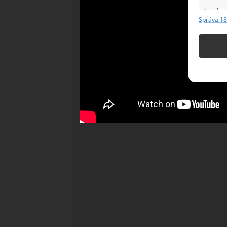
Funkc
Správa 18
Přiřazov
Identifi
Použív
základ
Zajišt
odstra
Ukládá