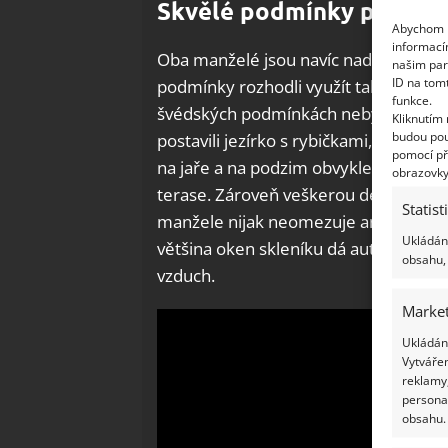
Skvělé podmínky pro exo
Abychom p
informací
Oba manželé jsou navíc nadšení zahrá
našim par
ID na tom
podmínky rozhodli využít také pro pěs
funkce.
švédských podmínkách nebylo možné, 
Kliknutím
budou pou
postavili jezírko s rybičkami, které n
pomocí př
na jaře a na podzim obvykle hodně pr
obrazovky
terase. Zároveň veškerou dešťovou vod
Statist
manžele nijak neomezuje ani v létě, j
Ukládání
většina oken skleníku dá automaticky 
obsahu, 
vzduch.
Market
Ukládání
Vytvářen
reklamy,
persona
obsahu.