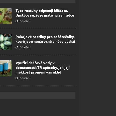
Tyto rostliny odpuzují klíšťata.
Ujistěte se, že je máte na zahrádce
7.8.2026
Pokojové rostliny pro začátečníky,
které jsou nenáročné a něco vydrží
7.8.2026
Využití dešťové vody v
domácnosti: Tři způsoby, jak její
měkkost promění váš úklid
7.8.2026