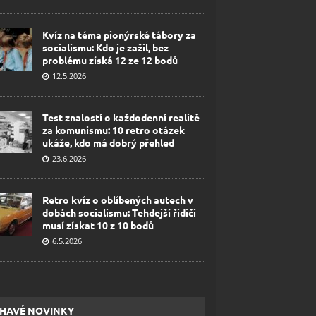
Kvíz na téma pionýrské tábory za
socialismu: Kdo je zažil, bez
problému získá 12 ze 12 bodů
12.5.2026
Test znalostí o každodenní realitě
za komunismu: 10 retro otázek
ukáže, kdo má dobrý přehled
23.6.2026
Retro kvíz o oblíbených autech v
dobách socialismu: Tehdejší řidiči
musí získat 10 z 10 bodů
6.5.2026
HAVÉ NOVINKY