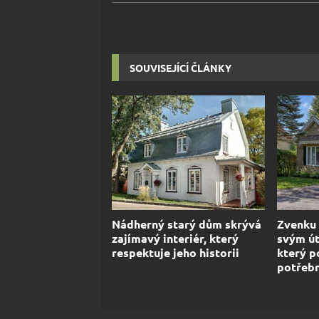
SOUVISEJÍCÍ ČLÁNKY
Nádherný starý dům skrývá
Zvenku
zajímavý interiér, který
svým út
respektuje jeho historii
který p
potřebn