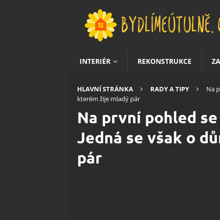
INTERIÉR
REKONSTRUKCE
Z
HLAVNÍ STRÁNKA
RADY A TIPY
Na p
kterém žije mladý pár
Na první pohled se 
Jedná se však o dů
pár