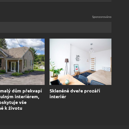
 malý dům překvapí
Skleněné dveře prozáří
ulným interiérem,
interiér
oskytuje vše
é k životu