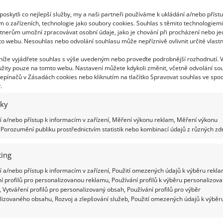
tické ovoce
oskytli co nejlepší služby, my a naši partneři používáme k ukládání a/nebo příst
m o zařízeních, technologie jako soubory cookies. Souhlas s těmito technologiem
dkáři, a tak se samozřejmě tyto jedinečné
tnerům umožní zpracovávat osobní údaje, jako je chování při procházení nebo j
to webu. Nesouhlas nebo odvolání souhlasu může nepříznivě ovlivnit určité vlastn
tování ovoce a zeleniny, které by jinak v běžných
včetně fíků či vinné révy. Na zahradě si dokonce
 níže vyjádřete souhlas s výše uvedeným nebo proveďte podrobnější rozhodnutí. 
žity pouze na tomto webu. Nastavení můžete kdykoli změnit, včetně odvolání so
ikdy nezamrzá. Další výhodu přináší dům i v tom, že
epínačů v Zásadách cookies nebo kliknutím na tlačítko Spravovat souhlas ve spod
ší, manželé ale mohou v klidu sedět „venku“ na
.
u sbírají a následně používají k zalévání. Skleník
iky
ednak švédská léta nejsou tak horká a jednak se
 a/nebo přístup k informacím v zařízení, Měření výkonu reklam, Měření výkonu
otevřít, a dovnitř tak může proudit čerstvý
Porozumění publiku prostřednictvím statistik nebo kombinací údajů z různých zdr
ing
 a/nebo přístup k informacím v zařízení, Použití omezených údajů k výběru rekla
í profilů pro personalizovanou reklamu, Používání profilů k výběru personalizov
 Vytváření profilů pro personalizovaný obsah, Používání profilů pro výběr
lizovaného obsahu, Rozvoj a zlepšování služeb, Použití omezených údajů k výběr