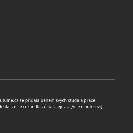
tulne.cz se přidala během svých studií a práce
chla, že se rozhodla zůstat. Její v...
[Více o autorovi]