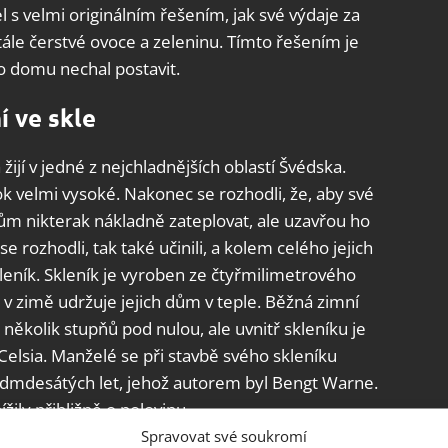
s velmi originálním řešením, jak své výdaje za
 stále čerstvé ovoce a zeleninu. Tímto řešením je
o domu nechal postavit.
í ve skle
ijí v jedné z nejchladnějších oblastí Švédska.
rok velmi vysoké. Nakonec se rozhodli, že, aby své
 dům nikterak nákladně zateplovat, ale uzavřou ho
e rozhodli, tak také učinili, a kolem celého jejich
kleník. Skleník je vyroben ze čtyřmilimetrového
v zimě udržuje jejich dům v teple. Běžná zimní
e několik stupňů pod nulou, ale uvnitř skleníku je
elsia. Manželé se při stavbě svého skleníku
dmdesátých let, jehož autorem byl Bengt Warne.
žily přibližně o polovinu.
Spravovat své soukromí