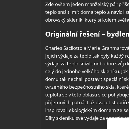
Zde ovšem jeden manželský pár přišel 
teplo snížit, mít doma teplo a navíc i
obrovský skleník, který si kolem svéh
Originální řešení – bydlen
Charles Sacilotto a Marie Granmarová ž
Jejich výdaje za teplo tak byly každý 
výdaje za teplo snížili, nebudou svůj
celý do jednoho velkého skleníku. Jak s
domu tak nechali postavit speciální s
tvrzeného bezpečnostního skla, které 
teplota se v této oblasti sice pohybuj
příjemných patnáct až dvacet stupňů C
inspirovali ekologickým domem ze se
Díky skleníku své výdaje za energie sní