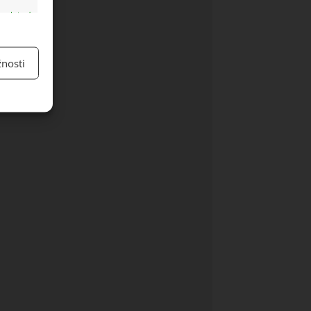
y aktivní
nosti
y aktivní