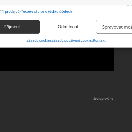
e
Vžd
11 prodejců
Přečtěte si více o těchto účelech
ání a kombinování údajů z jiných zdrojů údajů, Propojení různých zařízení,
kace zařízení na základě automaticky přenášených informací.
Spravovat mož
Příjmout
Odmítnout
ání přesných údajů o zeměpisné poloze, Identifikace zařízení na
Zásady cookies
Zásady používání cookies
Kontakt
ě aktivně vyžádaných informací.
ění bezpečnosti, předcházení a zjišťování podvodů a
ňování chyb, Poskytování a zobrazování reklamy a obsahu,
Vžd
ní a sdělování voleb ochrany osobních údajů.