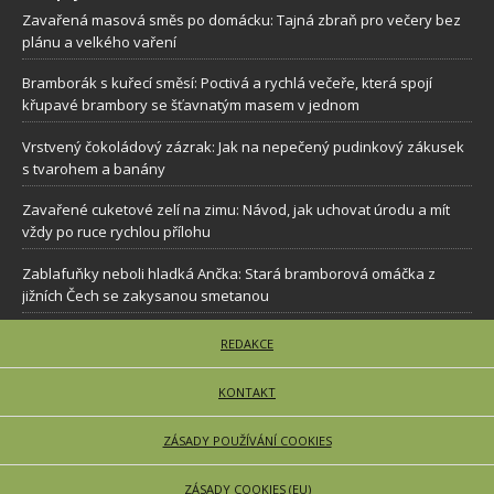
Zavařená masová směs po domácku: Tajná zbraň pro večery bez
plánu a velkého vaření
Bramborák s kuřecí směsí: Poctivá a rychlá večeře, která spojí
křupavé brambory se šťavnatým masem v jednom
Vrstvený čokoládový zázrak: Jak na nepečený pudinkový zákusek
s tvarohem a banány
Zavařené cuketové zelí na zimu: Návod, jak uchovat úrodu a mít
vždy po ruce rychlou přílohu
Zablafuňky neboli hladká Ančka: Stará bramborová omáčka z
jižních Čech se zakysanou smetanou
REDAKCE
KONTAKT
ZÁSADY POUŽÍVÁNÍ COOKIES
ZÁSADY COOKIES (EU)