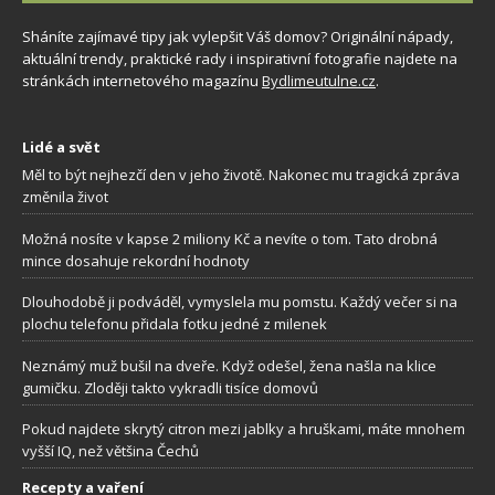
Sháníte zajímavé tipy jak vylepšit Váš domov? Originální nápady,
aktuální trendy, praktické rady i inspirativní fotografie najdete na
stránkách internetového magazínu
Bydlimeutulne.cz
.
Lidé a svět
Měl to být nejhezčí den v jeho životě. Nakonec mu tragická zpráva
změnila život
Možná nosíte v kapse 2 miliony Kč a nevíte o tom. Tato drobná
mince dosahuje rekordní hodnoty
Dlouhodobě ji podváděl, vymyslela mu pomstu. Každý večer si na
plochu telefonu přidala fotku jedné z milenek
Neznámý muž bušil na dveře. Když odešel, žena našla na klice
gumičku. Zloději takto vykradli tisíce domovů
Pokud najdete skrytý citron mezi jablky a hruškami, máte mnohem
vyšší IQ, než většina Čechů
Recepty a vaření