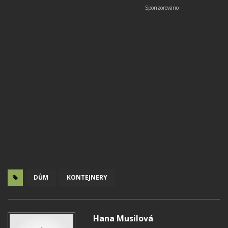
DŮM
KONTEJNERY
Hana Musilová