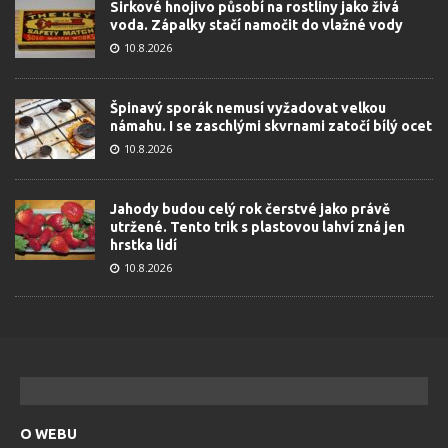
Sirkové hnojivo působí na rostliny jako živá
voda. Zápalky stačí namočit do vlažné vody
10.8.2026
Špinavý sporák nemusí vyžadovat velkou
námahu. I se zaschlými skvrnami zatočí bílý ocet
10.8.2026
Jahody budou celý rok čerstvé jako právě
utržené. Tento trik s plastovou lahví zná jen
hrstka lidí
10.8.2026
O WEBU