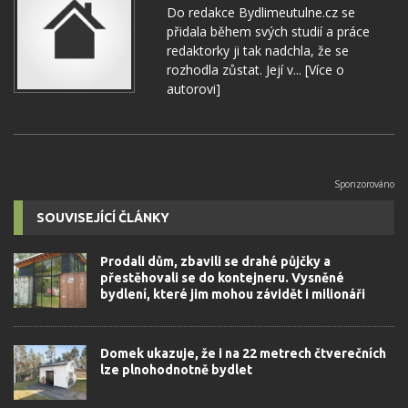
Do redakce Bydlimeutulne.cz se
přidala během svých studií a práce
redaktorky ji tak nadchla, že se
rozhodla zůstat. Její v...
[Více o
autorovi]
SOUVISEJÍCÍ ČLÁNKY
Prodali dům, zbavili se drahé půjčky a
přestěhovali se do kontejneru. Vysněné
bydlení, které jim mohou závidět i milionáři
Domek ukazuje, že i na 22 metrech čtverečních
lze plnohodnotně bydlet