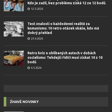
Kdo je zažil, bez problému získá 12 ze 12 bodů
12.5.2026
Test znalostí o každodenní realitě za
komunismu: 10 retro otázek ukáže, kdo má
dobrý přehled
23.6.2026
Retro kvíz o oblíbených autech v dobách
socialismu: Tehdejší řidiči musí získat 10 z 10
bodů
6.5.2026
ŽHAVÉ NOVINKY