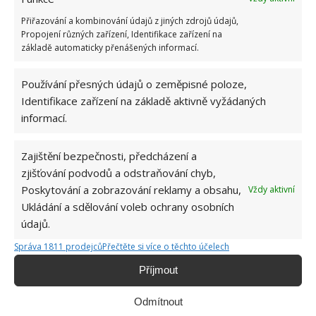
Přiřazování a kombinování údajů z jiných zdrojů údajů,
Propojení různých zařízení, Identifikace zařízení na
základě automaticky přenášených informací.
Používání přesných údajů o zeměpisné poloze,
Tato okna umožňují nejen krásný výhled do přilehlé
Identifikace zařízení na základě aktivně vyžádaných
zahrady, ale rovněž větší průnik přirozeného světla.
informací.
V přízemí se kromě oken nacházejí také francouzská
okna, která zajišťují přímý vstup na zahradu.
Zajištění bezpečnosti, předcházení a
zjišťování podvodů a odstraňování chyb,
Poskytování a zobrazování reklamy a obsahu,
Vždy aktivní
Ukládání a sdělování voleb ochrany osobních
údajů.
Správa 1811 prodejců
Přečtěte si více o těchto účelech
Příjmout
Odmítnout