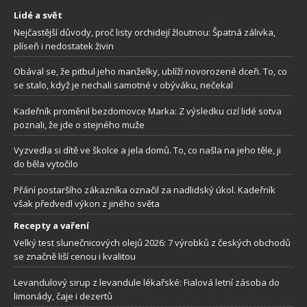
Lidé a svět
Nejčastější důvody, proč listy orchidejí žloutnou: Špatná zálivka,
plíseň i nedostatek živin
Obával se, že pitbul jeho manželky, ublíží novorozené dceři. To, co
se stalo, když je nechali samotné v obýváku, nečekal
Kadeřník proměnil bezdomovce Marka: Z výsledku cizí lidé sotva
poznali, že jde o stejného muže
Vyzvedla si dítě ve školce a jela domů. To, co našla na jeho těle, ji
do běla vytočilo
Přání postaršího zákazníka označil za nadlidský úkol. Kadeřník
však předvedl výkon z jiného světa
Recepty a vaření
Velký test slunečnicových olejů 2026: 7 výrobků z českých obchodů
se značně liší cenou i kvalitou
Levandulový sirup z levandule lékařské: Fialová letní zásoba do
limonády, čaje i dezertů