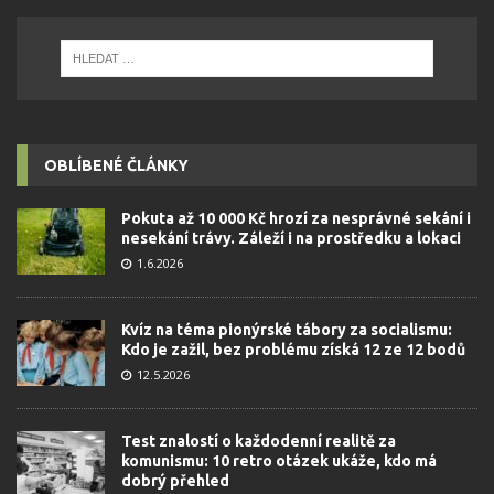
OBLÍBENÉ ČLÁNKY
Pokuta až 10 000 Kč hrozí za nesprávné sekání i
nesekání trávy. Záleží i na prostředku a lokaci
1.6.2026
Kvíz na téma pionýrské tábory za socialismu:
Kdo je zažil, bez problému získá 12 ze 12 bodů
12.5.2026
Test znalostí o každodenní realitě za
komunismu: 10 retro otázek ukáže, kdo má
dobrý přehled