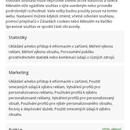
odvolání souhlasu může nepříznivě ovlivnit určité vlastnosti a funkce.
Kliknutím níže vyjádřete souhlas s výše uvedeným nebo proveďte
podrobnější rozhodnutí. Vaše volby budou použity pouze na tomto
webu. Nastavení můžete kdykoli změnit, včetně odvolání souhlasu,
pomocí přepínačů v Zásadách cookies nebo kliknutím na tlačítko
Spravovat souhlas ve spodní části obrazovky.
Statistiky
Ukládání a/nebo přístup k informacím v zařízení, Měření výkonu
reklam, Měření výkonu obsahu, Porozumění publiku
Velmi netradiční jsou moderní okna, která jsou v
prostřednictvím statistik nebo kombinací údajů z různých zdrojů.
porovnání s klasickými okny, která ve viktoriánských
domech očekáváme, větší a bez zdobení.
Marketing
Ukládání a/nebo přístup k informacím v zařízení, Použití
omezených údajů k výběru reklam, Vytváření profilů pro
personalizovanou reklamu, Používání profilů k výběru
personalizované reklamy, Vytváření profilů pro personalizovaný
obsah, Používání profilů pro výběr personalizovaného obsahu,
Rozvoj a zlepšování služeb, Použití omezených údajů k výběru
obsahu.
Funkce
Vždy aktivní