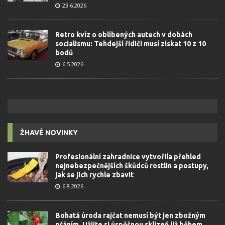
23.6.2026
Retro kvíz o oblíbených autech v dobách
socialismu: Tehdejší řidiči musí získat 10 z 10
bodů
6.5.2026
ŽHAVÉ NOVINKY
Profesionální zahradnice vytvořila přehled
nejnebezpečnějších škůdců rostlin a postupy,
jak se jich rychle zbavit
6.8.2026
Bohatá úroda rajčat nemusí být jen zbožným
přáním. Užijte si úspěšnou sklizeň již během