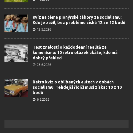
Kvíz na téma pionýrské tábory za socialismu:
Kdo je zažil, bez problému získá 12 ze 12 bodů
12.5.2026
Test znalostí o každodenní realitě za
komunismu: 10 retro otázek ukáže, kdo má
dobrý přehled
23.6.2026
Retro kvíz o oblíbených autech v dobách
socialismu: Tehdejší řidiči musí získat 10 z 10
bodů
6.5.2026