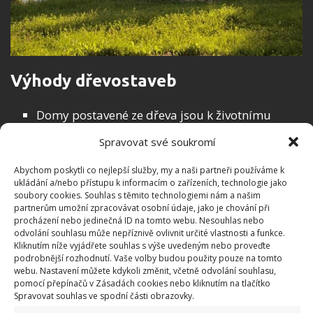
Výhody dřevostaveb
Domy postavené ze dřeva jsou k životnímu
prostředí mnohem ohleduplnější. Jedná se o
Spravovat své soukromí
vůbec nejpřirozenější materiál. Mimo základové
desky se dům staví tzv. na sucho, tudíž lze
Abychom poskytli co nejlepší služby, my a naši partneři používáme k
ukládání a/nebo přístupu k informacím o zařízeních, technologie jako
stavbu realizovat kdykoliv během roku.
soubory cookies. Souhlas s těmito technologiemi nám a našim
partnerům umožní zpracovávat osobní údaje, jako je chování při
Flexibilita a variabilita patří mezi výhody
procházení nebo jedinečná ID na tomto webu. Nesouhlas nebo
dřevostaveb. Když se totiž rozhodnete
odvolání souhlasu může nepříznivě ovlivnit určité vlastnosti a funkce.
Kliknutím níže vyjádřete souhlas s výše uvedeným nebo proveďte
v budoucnu pro nové okno či dveře, není
podrobnější rozhodnutí. Vaše volby budou použity pouze na tomto
v tomto případě problém. Žádné bourání již
webu. Nastavení můžete kdykoli změnit, včetně odvolání souhlasu,
pomocí přepínačů v Zásadách cookies nebo kliknutím na tlačítko
postavené zdi, prostě poměrně rychlé úpravy.
Spravovat souhlas ve spodní části obrazovky.
Výtečné tepelně izolační vlastnosti. Pokud si