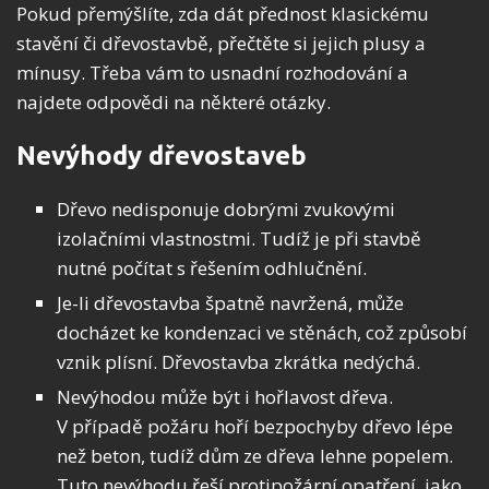
Pokud přemýšlíte, zda dát přednost klasickému
stavění či dřevostavbě, přečtěte si jejich plusy a
mínusy. Třeba vám to usnadní rozhodování a
najdete odpovědi na některé otázky.
Nevýhody dřevostaveb
Dřevo nedisponuje dobrými zvukovými
izolačními vlastnostmi. Tudíž je při stavbě
nutné počítat s řešením odhlučnění.
Je-li dřevostavba špatně navržená, může
docházet ke kondenzaci ve stěnách, což způsobí
vznik plísní. Dřevostavba zkrátka nedýchá.
Nevýhodou může být i hořlavost dřeva.
V případě požáru hoří bezpochyby dřevo lépe
než beton, tudíž dům ze dřeva lehne popelem.
Tuto nevýhodu řeší protipožární opatření, jako