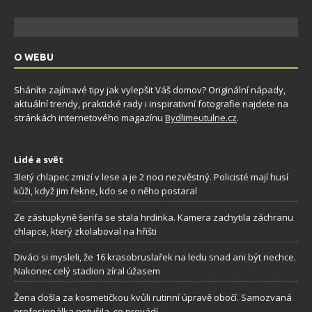
O WEBU
Sháníte zajímavé tipy jak vylepšit Váš domov? Originální nápady,
aktuální trendy, praktické rady i inspirativní fotografie najdete na
stránkách internetového magazínu
Bydlimeutulne.cz
.
Lidé a svět
3letý chlapec zmizí v lese a je 2 noci nezvěstný. Policisté mají husí
kůži, když jim řekne, kdo se o něho postaral
Ze zástupkyně šerifa se stala hrdinka. Kamera zachytila záchranu
chlapce, který zkolaboval na hřišti
Diváci si mysleli, že 16 krasobruslařek na ledu snad ani být nechce.
Nakonec celý stadion zíral úžasem
Žena došla za kosmetičkou kvůli rutinní úpravě obočí. Samozvaná
profesionálka netušila, co provádí