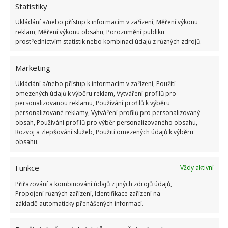
Statistiky
v dřevostavbě zapnete topení, je hned teplo a
Ukládání a/nebo přístup k informacím v zařízení, Měření výkonu
navíc si dům teplo dokáže i udržet.
reklam, Měření výkonu obsahu, Porozumění publiku
Více místa pro sebe. Pokud srovnáme tloušťku
prostřednictvím statistik nebo kombinací údajů z různých zdrojů.
nosných stěn s cihelnými domy, přijdeme na to,
Marketing
že na stejném půdorysu lze ušetřit několik
metru čtverečních.
Ukládání a/nebo přístup k informacím v zařízení, Použití
omezených údajů k výběru reklam, Vytváření profilů pro
personalizovanou reklamu, Používání profilů k výběru
Obrázek:
pixabay.com
personalizované reklamy, Vytváření profilů pro personalizovaný
obsah, Používání profilů pro výběr personalizovaného obsahu,
Rozvoj a zlepšování služeb, Použití omezených údajů k výběru
obsahu.
Funkce
Vždy aktivní
Přiřazování a kombinování údajů z jiných zdrojů údajů,
Propojení různých zařízení, Identifikace zařízení na
základě automaticky přenášených informací.