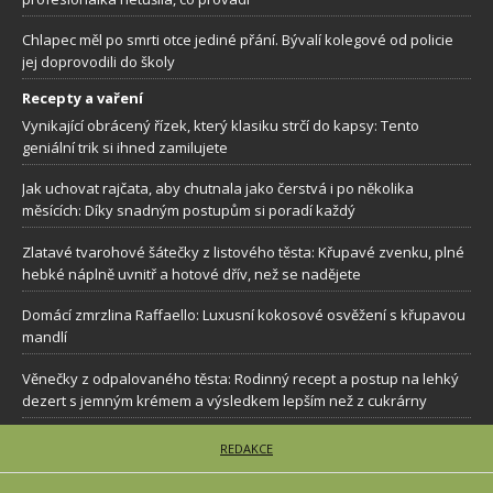
Chlapec měl po smrti otce jediné přání. Bývalí kolegové od policie
jej doprovodili do školy
Recepty a vaření
Vynikající obrácený řízek, který klasiku strčí do kapsy: Tento
geniální trik si ihned zamilujete
Jak uchovat rajčata, aby chutnala jako čerstvá i po několika
měsících: Díky snadným postupům si poradí každý
Zlatavé tvarohové šátečky z listového těsta: Křupavé zvenku, plné
hebké náplně uvnitř a hotové dřív, než se nadějete
Domácí zmrzlina Raffaello: Luxusní kokosové osvěžení s křupavou
mandlí
Věnečky z odpalovaného těsta: Rodinný recept a postup na lehký
dezert s jemným krémem a výsledkem lepším než z cukrárny
REDAKCE