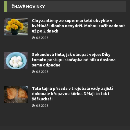
ŽHAVÉ NOVINKY
Chryzantémy ze supermarketů obvykle v
květináči dlouho nevydrží. Mohou začít vadnout
už po 2 dnech
6.8.2026
Sekundová finta, jak oloupat vejce: Díky
tomuto postupu skořápka od bílku doslova
sama odpadne
6.8.2026
Tato tajná přísada v trojobalu vždy zajistí
dokonale křupavou kůrku. Dělají to tak i
šéfkuchaři
6.8.2026