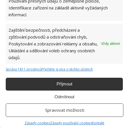
Používání přesných údajů o zeměpisné poloze,
Identifikace zařízení na základě aktivně vyžádaných
informací.
Zajištění bezpečnosti, předcházení a
zjišťování podvodů a odstraňování chyb,
Poskytování a zobrazování reklamy a obsahu,
Vždy aktivní
Ukládání a sdělování voleb ochrany osobních
DŘEVOSTAVBY
DŮM
STAVBA
údajů.
Správa 1811 prodejců
Přečtěte si více o těchto účelech
Příjmout
SOUVISEJÍCÍ ČLÁNKY
Odmítnout
Stylová chalupa na anglickém venkově vás
dokáže vrátit v čase o řadu let zpět
Spravovat možnosti
Zásady cookies
Zásady používání cookies
Kontakt