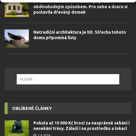
Se ztrátou domova se matka poprala
obdivuhodným způsobem. Pro sebe a dceru si
postavila dřevěný domek
Netradiční architektura je hit. Střecha tohoto
domu připomíná listy
OBLÍBENÉ ČLÁNKY
Pokuta až 10 000 Kč hrozí za nesprávné sekání i
nesekání trávy. Záleží i na prostředku a lokaci
1.6.2026