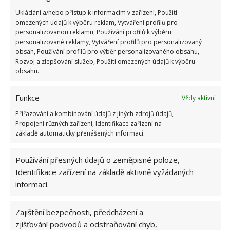
a praní pak ukončujte pracím procesem s vysokou
Ukládání a/nebo přístup k informacím v zařízení, Použití
teplotou. Prádlo by také nemělo v pračce zůstávat
omezených údajů k výběru reklam, Vytváření profilů pro
příliš dlouho – po ochlazení zvyšuje vlhkost uvnitř
personalizovanou reklamu, Používání profilů k výběru
personalizované reklamy, Vytváření profilů pro personalizovaný
bubnu.
obsah, Používání profilů pro výběr personalizovaného obsahu,
Rozvoj a zlepšování služeb, Použití omezených údajů k výběru
Zdroj: Goodhousekeeping
obsahu.
Funkce
Vždy aktivní
Přiřazování a kombinování údajů z jiných zdrojů údajů,
Propojení různých zařízení, Identifikace zařízení na
základě automaticky přenášených informací.
Používání přesných údajů o zeměpisné poloze,
Identifikace zařízení na základě aktivně vyžádaných
informací.
Zajištění bezpečnosti, předcházení a
zjišťování podvodů a odstraňování chyb,