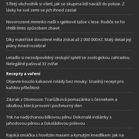
57letý obchodník si všiml, jak se skupina lidí naváží do policie. Z
lásky ke své zemi se jich ihned zastal
Novorozené miminko našli v igelitové tašce v lese. Rodiče se ho
chtěli tímto způsobem zbavit
Díky mateřské dovolené měla získat až 2 000 000 Kč. Malý detail její
plány ihned rozebral
Letadlo si nezodpovědný cestující spletl se zoologickou zahradou.
Nelegálně pašoval 33 zvířat
Recepty a vaření
Objevte kouzlo kakaové rolády bez mouky: Snadný recept pro
každou příležitost
Zázrak z Olomouce: Tvarůžková pomazánka s česnekem a
cibulkou, která provoní i pochmurný den
Trik na nadýchanou bílkovou pěnu: Dokonalé indiánky s
jahodovou pěnou a čokoládovou polevou
Rajská omáčka s hovězím masem a kynutým knedlíkem: Jak na