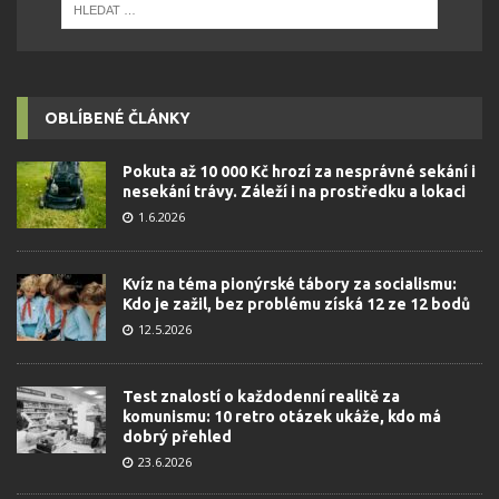
OBLÍBENÉ ČLÁNKY
Pokuta až 10 000 Kč hrozí za nesprávné sekání i
nesekání trávy. Záleží i na prostředku a lokaci
1.6.2026
Kvíz na téma pionýrské tábory za socialismu:
Kdo je zažil, bez problému získá 12 ze 12 bodů
12.5.2026
Test znalostí o každodenní realitě za
komunismu: 10 retro otázek ukáže, kdo má
dobrý přehled
23.6.2026