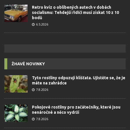
Retro kvíz o oblíbených autech v dobách
socialismu: Tehdejší řidiči musí získat 10 z 10
bodů
6.5.2026
ŽHAVÉ NOVINKY
Tyto rostliny odpuzují klíšťata. Ujistěte se, že je
máte na zahrádce
7.8.2026
Pokojové rostliny pro začátečníky, které jsou
nenáročné a něco vydrží
7.8.2026