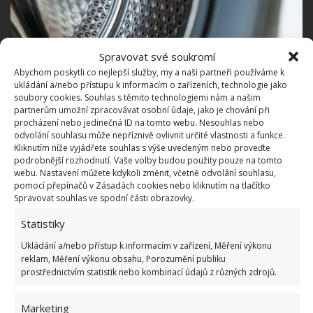
Spravovat své soukromí
Abychom poskytli co nejlepší služby, my a naši partneři používáme k
ukládání a/nebo přístupu k informacím o zařízeních, technologie jako
soubory cookies. Souhlas s těmito technologiemi nám a našim
partnerům umožní zpracovávat osobní údaje, jako je chování při
procházení nebo jedinečná ID na tomto webu. Nesouhlas nebo
odvolání souhlasu může nepříznivě ovlivnit určité vlastnosti a funkce.
Fotografie: Freepik
Kliknutím níže vyjádřete souhlas s výše uvedeným nebo proveďte
podrobnější rozhodnutí. Vaše volby budou použity pouze na tomto
Co dělat, abyste zabránili usazování
webu. Nastavení můžete kdykoli změnit, včetně odvolání souhlasu,
pomocí přepínačů v Zásadách cookies nebo kliknutím na tlačítko
plísně
Spravovat souhlas ve spodní části obrazovky.
Statistiky
Jak už bylo řečeno, plíseň se množí v chladném
vlhkém prostředí, chcete-li zabránit jejímu
Ukládání a/nebo přístup k informacím v zařízení, Měření výkonu
reklam, Měření výkonu obsahu, Porozumění publiku
usazování, je potřeba pračku uvedeným způsobem
prostřednictvím statistik nebo kombinací údajů z různých zdrojů.
pravidelně čistit. Perete-li více prádla na různé
teploty, vždy nejdříve aplikujte to na nízkou teplotu
Marketing