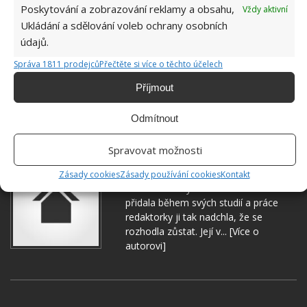
Poskytování a zobrazování reklamy a obsahu,
Vždy aktivní
Ukládání a sdělování voleb ochrany osobních
údajů.
Správa 1811 prodejců
Přečtěte si více o těchto účelech
ČIŠTĚNÍ
DOMÁCÍ PRÁCE
PLÍSEŇ
PRAČKA
Příjmout
PRANÍ
Odmítnout
Spravovat možnosti
Hana Musilová
Zásady cookies
Zásady používání cookies
Kontakt
Do redakce Bydlimeutulne.cz se
přidala během svých studií a práce
redaktorky ji tak nadchla, že se
rozhodla zůstat. Její v...
[Více o
autorovi]