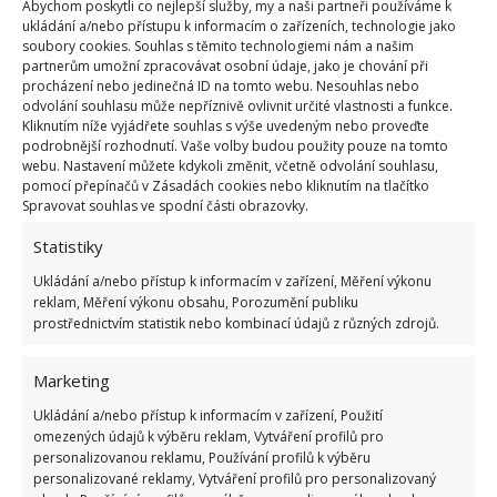
skvrny na oblečení, například ty od potu.
Abychom poskytli co nejlepší služby, my a naši partneři používáme k
ukládání a/nebo přístupu k informacím o zařízeních, technologie jako
soubory cookies. Souhlas s těmito technologiemi nám a našim
Citron nejen provoní, ale i zbaví
partnerům umožní zpracovávat osobní údaje, jako je chování při
procházení nebo jedinečná ID na tomto webu. Nesouhlas nebo
bakterií
odvolání souhlasu může nepříznivě ovlivnit určité vlastnosti a funkce.
Kliknutím níže vyjádřete souhlas s výše uvedeným nebo proveďte
podrobnější rozhodnutí. Vaše volby budou použity pouze na tomto
Výhodou citronu je, že kromě nečistot odstraňuje i
webu. Nastavení můžete kdykoli změnit, včetně odvolání souhlasu,
nejrůznější škodlivé bakterie a choroboplodné
pomocí přepínačů v Zásadách cookies nebo kliknutím na tlačítko
Spravovat souhlas ve spodní části obrazovky.
zárodky. To navíc v kombinaci se svou příjemnou
vůní, která zároveň pohlcuje případný nepříjemný
Statistiky
zápach.
Ukládání a/nebo přístup k informacím v zařízení, Měření výkonu
reklam, Měření výkonu obsahu, Porozumění publiku
prostřednictvím statistik nebo kombinací údajů z různých zdrojů.
Marketing
Ukládání a/nebo přístup k informacím v zařízení, Použití
omezených údajů k výběru reklam, Vytváření profilů pro
personalizovanou reklamu, Používání profilů k výběru
personalizované reklamy, Vytváření profilů pro personalizovaný