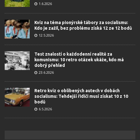
1.6.2026
Kvíz na téma pionýrské tábory za socialismu:
Kdo je zažil, bez problému získá 12 ze 12 bodů
12.5.2026
Test znalostí o každodenní realitě za
komunismu: 10 retro otázek ukáže, kdo má
dobrý přehled
23.6.2026
Retro kvíz o oblíbených autech v dobách
socialismu: Tehdejší řidiči musí získat 10 z 10
bodů
6.5.2026