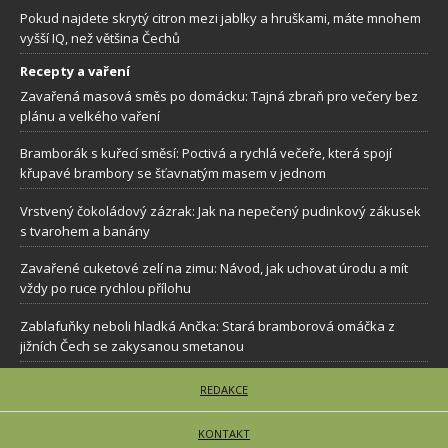
Pokud najdete skrytý citron mezi jablky a hruškami, máte mnohem
vyšší IQ, než většina Čechů
Recepty a vaření
Zavařená masová směs po domácku: Tajná zbraň pro večery bez
plánu a velkého vaření
Bramborák s kuřecí směsí: Poctivá a rychlá večeře, která spojí
křupavé brambory se šťavnatým masem v jednom
Vrstvený čokoládový zázrak: Jak na nepečený pudinkový zákusek
s tvarohem a banány
Zavařené cuketové zelí na zimu: Návod, jak uchovat úrodu a mít
vždy po ruce rychlou přílohu
Zablafuňky neboli hladká Ančka: Stará bramborová omáčka z
jižních Čech se zakysanou smetanou
REDAKCE
KONTAKT