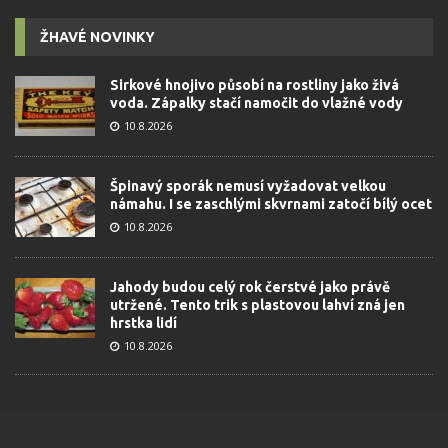
ŽHAVÉ NOVINKY
Sirkové hnojivo působí na rostliny jako živá
voda. Zápalky stačí namočit do vlažné vody
10.8.2026
Špinavý sporák nemusí vyžadovat velkou
námahu. I se zaschlými skvrnami zatočí bílý ocet
10.8.2026
Jahody budou celý rok čerstvé jako právě
utržené. Tento trik s plastovou lahví zná jen
hrstka lidí
10.8.2026