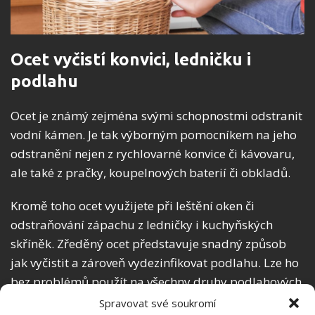
Ocet vyčistí konvici, ledničku i
podlahu
Ocet je známý zejména svými schopnostmi odstranit
vodní kámen. Je tak výborným pomocníkem na jeho
odstranění nejen z rychlovarné konvice či kávovaru,
ale také z pračky, koupelnových baterií či obkladů.
Kromě toho ocet využijete při leštění oken či
odstraňování zápachu z ledničky i kuchyňských
skříněk. Zředěný ocet představuje snadný způsob
jak vyčistit a zároveň vydezinfikovat podlahu. Lze ho
bez problémů použít na všechny druhy podlahových
krytin. Octem se dobře odstraňují také některé
Spravovat své soukromí