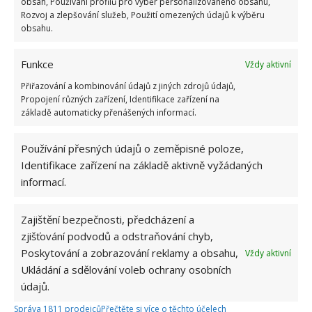
obsah, Používání profilů pro výběr personalizovaného obsahu,
Rozvoj a zlepšování služeb, Použití omezených údajů k výběru
obsahu.
Funkce
Vždy aktivní
Přiřazování a kombinování údajů z jiných zdrojů údajů,
Propojení různých zařízení, Identifikace zařízení na
základě automaticky přenášených informací.
Skvělých výsledků citron dosahuje zejména při
čistění dřevěné pracovní desky, stolu či prkýnek
Používání přesných údajů o zeměpisné poloze,
určených na krájení potravin. Ještě intenzivnějšího
Identifikace zařízení na základě aktivně vyžádaných
účinku pak dosáhnete jeho zkombinováním se solí,
informací.
kdy sůl bude působit jemně abrazivně. S pomocí
citronu se také zbavíte nepříjemných plísní v
Zajištění bezpečnosti, předcházení a
zjišťování podvodů a odstraňování chyb,
koupelně, stačí plíseň potřít plátkem citronu.
Poskytování a zobrazování reklamy a obsahu,
Vždy aktivní
Nakrájený citron se doporučuje nechávat jako
Ukládání a sdělování voleb ochrany osobních
prevenci před vznikem zápachu v ledničce.
údajů.
Fotografie: Pixabay, Freepik
Správa 1811 prodejců
Přečtěte si více o těchto účelech