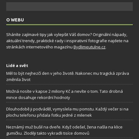
O WEBU
Sháníte zajímavé tipy jak vylepšit Váš domov? Originální nápady,
aktuální trendy, praktické rady i inspirativní fotografie najdete na
stránkách internetového magazínu
Bydlimeutulne.cz
.
Lidé a svět
Měl to být nejhezčí den v jeho životě. Nakonec mu tragická zpráva
změnila život
Možná nosíte v kapse 2 miliony Kč a nevíte o tom. Tato drobná
mince dosahuje rekordní hodnoty
Dlouhodobě ji podváděl, vymyslela mu pomstu. Každý večer si na
plochu telefonu přidala fotku jedné z milenek
Neznámý muž bušil na dveře. Když odešel, žena našla na klice
gumičku. Zloději takto vykradli tisíce domovů