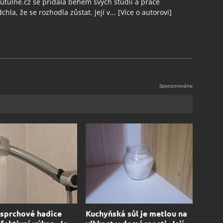
tulne.cz se přidala během svých studií a práce
chla, že se rozhodla zůstat. Její v...
[Více o autorovi]
sprchové hadice
Kuchyňská sůl je metlou na