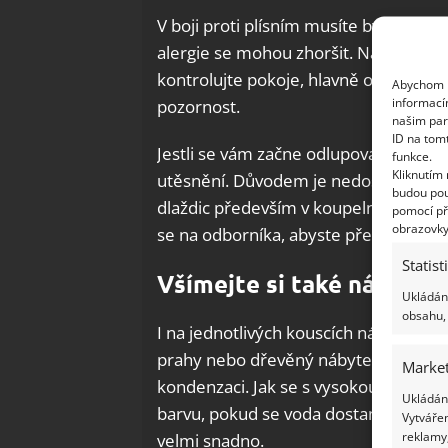
V boji proti plísním musíte být opatrn
alergie se mohou zhoršit. Napadnout
kontrolujte pokoje, hlavně okolí oken
Abychom p
informací
pozornost.
našim par
ID na tom
Jestli se vám začne odlupovat barva 
funkce.
Kliknutím
utěsnění. Důvodem je nedostatečná hy
budou pou
dlaždic především v koupelnách. Poku
pomocí př
obrazovky
se na odborníka, abyste předešli vlh
Statist
Všímejte si také nábytku
Ukládání
obsahu, 
I na jednotlivých kouscích nábytku se 
prahy nebo dřevěný nábytek. Na povr
Market
kondenzaci. Jak se s vysokou vlhkostí 
Ukládání
barvu, pokud se voda dostane dovnitř 
Vytvářen
reklamy,
velmi snadno.