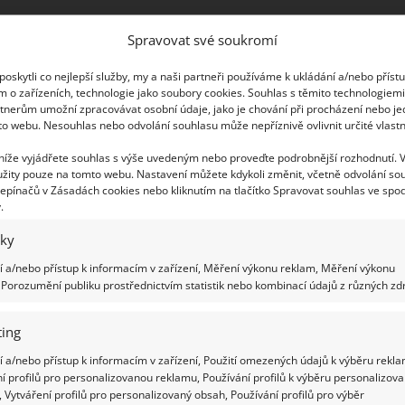
í, protože výtrusy jsou škodlivé pro naše zdraví a
Spravovat své soukromí
 mohou také dýchací cesty. Doma pravidelně
. Kuchyni a koupelně by se měla věnovat větší
oskytli co nejlepší služby, my a naši partneři používáme k ukládání a/nebo příst
m o zařízeních, technologie jako soubory cookies. Souhlas s těmito technologiem
tnerům umožní zpracovávat osobní údaje, jako je chování při procházení nebo j
to webu. Nesouhlas nebo odvolání souhlasu může nepříznivě ovlivnit určité vlastn
ze stěn, může to být důsledkem nedostatku
 níže vyjádřete souhlas s výše uvedeným nebo proveďte podrobnější rozhodnutí. 
droizolace stropů i stěn a také zhoršení spár
žity pouze na tomto webu. Nastavení můžete kdykoli změnit, včetně odvolání so
d se vám ucpe vodní potrubí nebo odtok, obraťte
epínačů v Zásadách cookies nebo kliknutím na tlačítko Spravovat souhlas ve spod
.
kosti a dalšímu zbytečnému opotřebení.
iky
 nebo zrcadel
 a/nebo přístup k informacím v zařízení, Měření výkonu reklam, Měření výkonu
Porozumění publiku prostřednictvím statistik nebo kombinací údajů z různých zdr
mohou objevit skvrny, proto kontrolujte i dveře,
chu zrcadel a skel zase můžete pozorovat
ing
vypořádat? Existují indikační pásky, které mění
 a/nebo přístup k informacím v zařízení, Použití omezených údajů k výběru rekla
do místnosti. Jsou ekonomické a používají se
í profilů pro personalizovanou reklamu, Používání profilů k výběru personalizov
 Vytváření profilů pro personalizovaný obsah, Používání profilů pro výběr