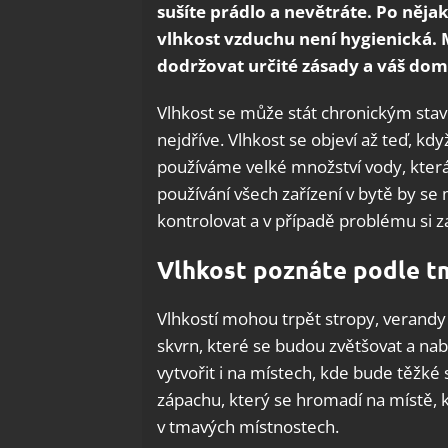
sušíte prádlo a nevětráte. Po něja
vlhkost vzduchu není hygienická. 
dodržovat určité zásady a váš do
Vlhkost se může stát chronickým stave
nejdříve. Vlhkost se objeví až teď, kd
používáme velké množství vody, která 
používání všech zařízení v bytě by se 
kontrolovat a v případě problému si z
Vlhkost poznáte podle t
Vlhkostí mohou trpět stropy, verandy
skvrn, které se budou zvětšovat a nab
vytvořit i na místech, kde bude těžké 
zápachu, který se hromadí na místě, k
v tmavých místnostech.