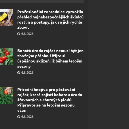
Profesionální zahradnice vytvořila
přehled nejnebezpečnějších škůdců
rostlin a postupy, jak se jich rychle
zbavit
6.8.2026
Bohatá úroda rajčat nemusí být jen
zbožným přáním. Užijte si
úspěšnou sklizeň již během letošní
sezony
6.8.2026
Přírodní hnojiva pro pěstování
rajčat, která zajistí bohatou úrodu
šťavnatých a chutných plodů.
Připravte se na letošní sezonu
včas
6.8.2026