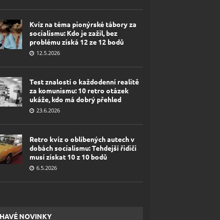
Kvíz na téma pionýrské tábory za
socialismu: Kdo je zažil, bez
problému získá 12 ze 12 bodů
12.5.2026
Test znalostí o každodenní realitě
za komunismu: 10 retro otázek
ukáže, kdo má dobrý přehled
23.6.2026
Retro kvíz o oblíbených autech v
dobách socialismu: Tehdejší řidiči
musí získat 10 z 10 bodů
6.5.2026
HAVÉ NOVINKY