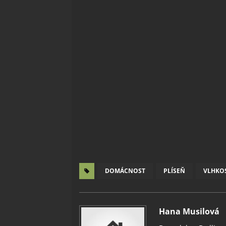
DOMÁCNOST
PLÍSEŇ
VLHKO
Hana Musilová