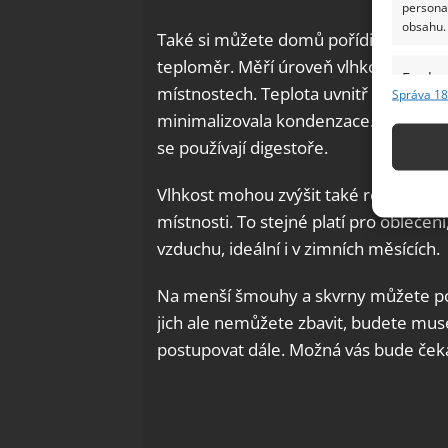
persona
obsahu.
Také si můžete domů pořídit vlhkoměr
teploměr. Měří úroveň vlhkosti. Vlhko
Funkc
místnostech. Teplota uvnitř bytu by s
Správa 18
Přiřazov
minimalizovala kondenzace. Nepřetápě
Identifi
se používají digestoře.
Použív
Vlhkost mohou zvýšit také rostliny, pr
základ
místnosti. To stejné platí pro oblečen
vzduchu, ideální i v zimních měsících.
Zajišt
odstra
Na menší šmouhy a skvrny můžete pou
Ukládá
jich ale nemůžete zbavit, budete mus
postupovat dále. Možná vás bude čeka