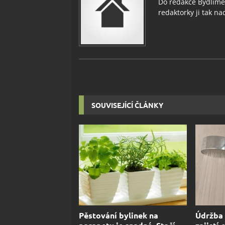
Do redakce Bydlimeu
redaktorky ji tak nad
SOUVISEJÍCÍ ČLÁNKY
Pěstování bylinek na
Údržba 