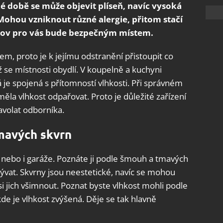
ké době se může objevit plíseň, navíc vysoká
Mohou vzniknout různé alergie, přitom stačí
mov pro vás bude bezpečným místem.
m, proto je k jejímu odstranění přistoupit co
yž se místnosti obydlí. V koupelně a kuchyni
je spojená s přítomností vlhkosti. Při správném
měla vlhkost odpařovat. Proto je důležité zařízení
avolat odborníka.
mavých skvrn
 nebo i garáže. Poznáte ji podle šmouh a tmavých
ývat. Skvrny jsou neestetické, navíc se mohou
si jich všimnout. Poznat byste vlhkost mohli podle
de je vlhkost zvýšená. Děje se tak hlavně