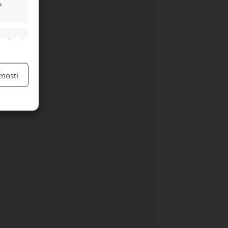
u
y aktivní
nosti
y aktivní