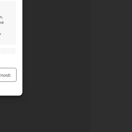
m,
ané
u
y aktivní
nosti
y aktivní