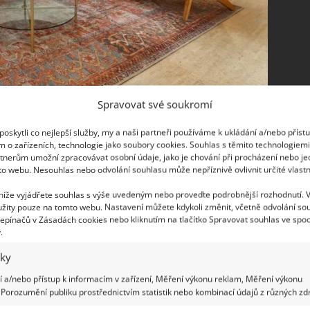
Spravovat své soukromí
dy
oskytli co nejlepší služby, my a naši partneři používáme k ukládání a/nebo příst
m o zařízeních, technologie jako soubory cookies. Souhlas s těmito technologiem
 má hned dvě pozitiva. Tím prvním je
tnerům umožní zpracovávat osobní údaje, jako je chování při procházení nebo j
du. Kvůli tomu, aby vznikla dřevostavba, se nemusí
to webu. Nesouhlas nebo odvolání souhlasu může nepříznivě ovlivnit určité vlastn
 již existující dřevo, které sloužilo jinde. Druhým
 níže vyjádřete souhlas s výše uvedeným nebo proveďte podrobnější rozhodnutí. 
 jelikož renovované dřevo může být podstatně
žity pouze na tomto webu. Nastavení můžete kdykoli změnit, včetně odvolání so
epínačů v Zásadách cookies nebo kliknutím na tlačítko Spravovat souhlas ve spod
cestou, která dnes není nijak výjimečná.
.
iky
 a/nebo přístup k informacím v zařízení, Měření výkonu reklam, Měření výkonu
Porozumění publiku prostřednictvím statistik nebo kombinací údajů z různých zdr