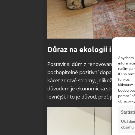
Důraz na ekologii i nákla
Abychom p
informací
Postavit si dům z renovovaného dřeva
našim par
pochopitelně pozitivní dopad na příro
ID na tom
funkce.
kácet zdravé stromy, jelikož se použije
Kliknutím
důvodem je ekonomická stránka věci,
budou pou
pomocí př
levnější. I to je důvod, proč jít touto 
obrazovky
Statist
Ukládání
obsahu, 