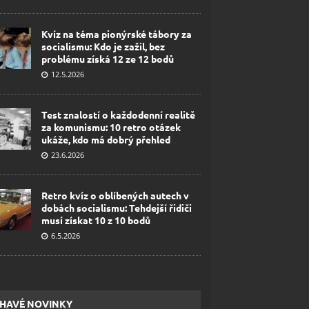
Kvíz na téma pionýrské tábory za
socialismu: Kdo je zažil, bez
problému získá 12 ze 12 bodů
12.5.2026
Test znalostí o každodenní realitě
za komunismu: 10 retro otázek
ukáže, kdo má dobrý přehled
23.6.2026
Retro kvíz o oblíbených autech v
dobách socialismu: Tehdejší řidiči
musí získat 10 z 10 bodů
6.5.2026
HAVÉ NOVINKY