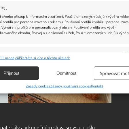
ing
 a/nebo přístup k informacím v zařízení, Použití omezených údajů k výběru rekla
í profilů pro personalizovanou reklamu, Používání profilů k výběru personalizov
 Vytváření profilů pro personalizovaný obsah, Používání profilů pro výběr
lizovaného obsahu, Rozvoj a zlepšování služeb, Použití omezených údajů k výběr
e
Vžd
11 prodejců
Přečtěte si více o těchto účelech
ání a kombinování údajů z jiných zdrojů údajů, Propojení různých zařízení,
kace zařízení na základě automaticky přenášených informací.
Spravovat mož
Příjmout
Odmítnout
ání přesných údajů o zeměpisné poloze, Identifikace zařízení na
Zásady cookies
Zásady používání cookies
Kontakt
ě aktivně vyžádaných informací.
ění bezpečnosti, předcházení a zjišťování podvodů a
ňování chyb, Poskytování a zobrazování reklamy a obsahu,
Vžd
ní a sdělování voleb ochrany osobních údajů.
 materiály a v konečném slova smyslu došlo