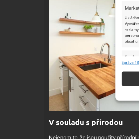
Market
Ukládání
Vytvářen
reklamy,
persona
obsahu.
Funkc
Správa 18
Přiřazov
Identifi
Použív
základ
Zajišt
V souladu s přírodou
odstra
Ukládá
Nejenom to, že jsou použity přírodní