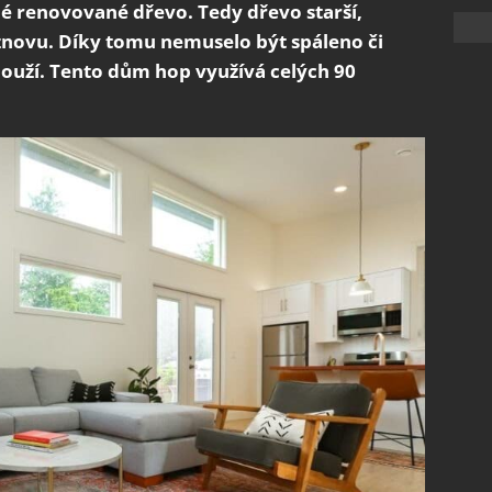
né renovované dřevo. Tedy dřevo starší,
znovu. Díky tomu nemuselo být spáleno či
louží. Tento dům hop využívá celých 90