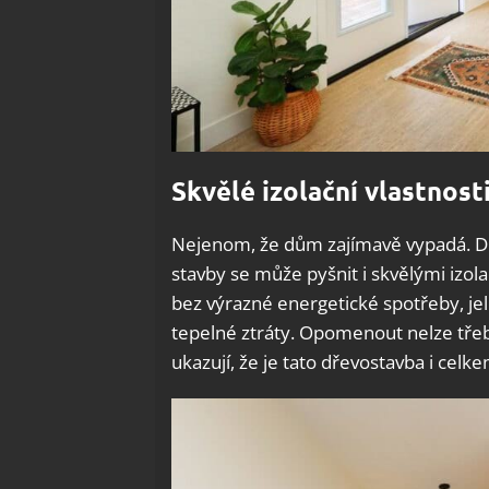
Skvělé izolační vlastnost
Nejenom, že dům zajímavě vypadá. Dí
stavby se může pyšnit i skvělými izola
bez výrazné energetické spotřeby, je
tepelné ztráty. Opomenout nelze třeb
ukazují, že je tato dřevostavba i celk