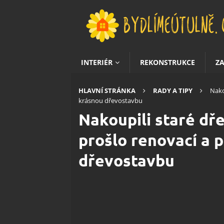
INTERIÉR
REKONSTRUKCE
Z
HLAVNÍ STRÁNKA
RADY A TIPY
Nako
krásnou dřevostavbu
Nakoupili staré dř
prošlo renovací a p
dřevostavbu