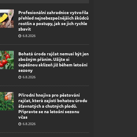
Profesionální zahradnice vytvořila
přehled nejnebezpečnějších škůdců
rostlin a postupy, jak se jich rychle
zbavit
6.8.2026
Bohatá úroda rajčat nemusí být jen
zbožným přáním. Užijte si
úspěšnou sklizeň již během letošní
sezony
6.8.2026
Přírodní hnojiva pro pěstování
rajčat, která zajistí bohatou úrodu
šťavnatých a chutných plodů.
Připravte se na letošní sezonu
včas
6.8.2026