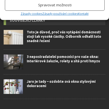
Spravovat možnosti
Zásady cookies
Zásady používání cookies
Kontakt
SOUVISEJÍCÍ ČLÁNKY
Toto je důvod, proč vás vytápění domácnosti
stojí tak vysoké částky. Odborník odhalil toto
snadné řešení
3 nepostradatelní pomocníci pro vaše okna:
Interiérové žaluzie, rolety a sítě proti hmyzu
Jaro je tady – ozdobte svá okna stylovými
dekoracemi