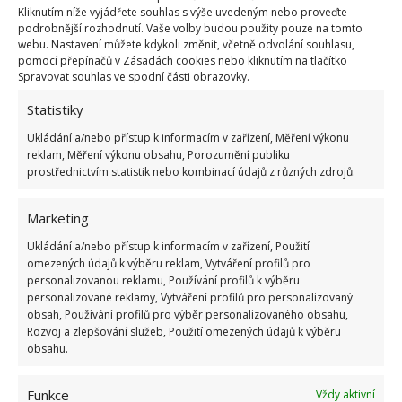
Kliknutím níže vyjádřete souhlas s výše uvedeným nebo proveďte
režim, vpravo pak na zimní. Čepy bez tečky zvládnete
podrobnější rozhodnutí. Vaše volby budou použity pouze na tomto
imbusovým klíčem. Pro zimní nastavení ho
otočte
webu. Nastavení můžete kdykoli změnit, včetně odvolání souhlasu,
pomocí přepínačů v Zásadách cookies nebo kliknutím na tlačítko
směrem k těsnění, pro letní na druhou stranu
.
Spravovat souhlas ve spodní části obrazovky.
Neutrální pozice je uprostřed oválu. Ověření režimu
Statistiky
se dá provést také testem s papírem. Kousek papíru
přivřený mezi okno a rám v letním režimu snadno
Ukládání a/nebo přístup k informacím v zařízení, Měření výkonu
reklam, Měření výkonu obsahu, Porozumění publiku
vytáhnete bez poškození. V zimním bude držet
prostřednictvím statistik nebo kombinací údajů z různých zdrojů.
opravdu pevně.
Marketing
Ukládání a/nebo přístup k informacím v zařízení, Použití
omezených údajů k výběru reklam, Vytváření profilů pro
personalizovanou reklamu, Používání profilů k výběru
personalizované reklamy, Vytváření profilů pro personalizovaný
obsah, Používání profilů pro výběr personalizovaného obsahu,
Rozvoj a zlepšování služeb, Použití omezených údajů k výběru
obsahu.
Funkce
Vždy aktivní