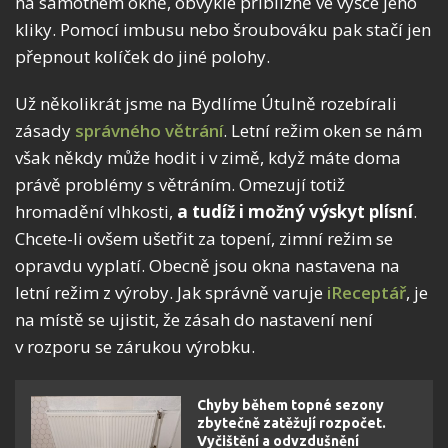
na samotném okně, obvykle přibližně ve výšce jeho
kliky. Pomocí imbusu nebo šroubováku pak stačí jen
přepnout kolíček do jiné polohy.
Už několikrát jsme na Bydlíme Útulně rozebírali
zásady
správného větrání
. Letní režim oken se nám
však někdy může hodit i v zimě, když máte doma
právě problémy s větráním. Omezují totiž
hromadění vlhkosti,
a tudíž i možný výskyt plísní
.
Chcete-li ovšem ušetřit za topení, zimní režim se
opravdu vyplatí. Obecně jsou okna nastavena na
letní režim z výroby. Jak správně varuje
iReceptář
, je
na místě se ujistit, že zásah do nastavení není
v rozporu se zárukou výrobku.
Chyby během topné sezony
zbytečně zatěžují rozpočet.
Vyčištění a odvzdušnění