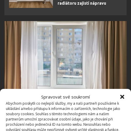
radiátoru zajistí nápravu
Fotografie: Depositphotos
Spravovat své soukromí
Abychom poskytli co nejlepší služby, my a naši partneři používáme k
S tečkou a bez tečky
ukládání a/nebo přístupu k informacím o zařízeních, technologie jako
soubory cookies. Souhlas s těmito technologiemi nám a našim
partnerům umožní zpracovávat osobní údaje, jako je chování při
U přepínače se šestihranným otvorem s tečkou
procházení nebo jedinečná ID na tomto webu. Nesouhlas nebo
zkontrolujte polohu. Značka dole ukazuje na letní
odvolání souhlasu může nepříznivě ovlivnit určité vlastnosti a funkce.