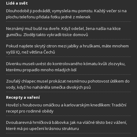
Lidé a svět
Dlouhodobě ji podváděl, vymyslela mu pomstu. Každý večer si na
plochu telefonu přidala fotku jedné z milenek
Neznámý muž bušil na dveře. Když odešel, žena našla na klice
gumičku. Zloději takto vykradli tisíce domovů
Pokud najdete skrytý citron mezi jablky a hruškami, máte mnohem
vyšší IQ, než většina Čechů
Dívenku museli uvést do kontrolovaného kómatu kvůli zlozvyku,
kterému propadlo mnoho mladých lidí
Zoufalý chlapec musel prokázat nesmírnou pohotovost útěkem do
vody, když ho naháněla smečka divokých psů
Recepty a vaření
Hovězí s houbovou omáčkou a karlovarským knedlíkem: Tradiční
recept pro rodinné obědy
Dvoubarevná hrníčková bábovka: Jak na vláčné těsto bez vážení,
které má po upečení krásnou strukturu