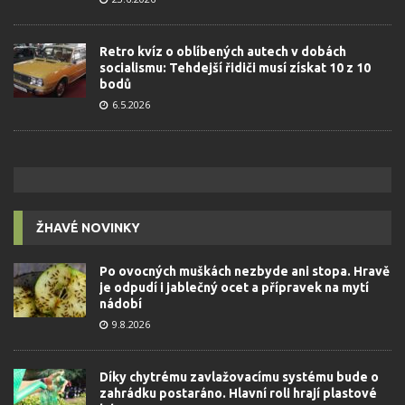
Retro kvíz o oblíbených autech v dobách
socialismu: Tehdejší řidiči musí získat 10 z 10
bodů
6.5.2026
ŽHAVÉ NOVINKY
Po ovocných muškách nezbyde ani stopa. Hravě
je odpudí i jablečný ocet a přípravek na mytí
nádobí
9.8.2026
Díky chytrému zavlažovacímu systému bude o
zahrádku postaráno. Hlavní roli hrají plastové