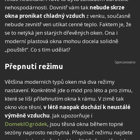
nehospodárnosti. Dovnitř vám tak
nebude skrze
okna pronikat chladný vzduch
z venku, současně
nebude zevnitř ven utíkat cenné teplo. Faktem je, že
se to netýká jen starých dřevěných oken. Ona i
moderní plastová okna mohou docela solidně
„pouštět“. Co s tím udělat?
Přepnutí režimu
Většina moderních typů oken má dva režimy
nastavení. Konkrétně jde o mód pro léto a pro zimu,
které se liší přilehnutím okna k rámu. V zimě tak
okno více těsní,
v létě naopak dochází k neustálé
výměně vzduchu
. Jak upozorňuje i
DomekIOgródek
, jsou těsná okna během topné
sezóny naprosto nezbytná. Přepínač režimu najdete