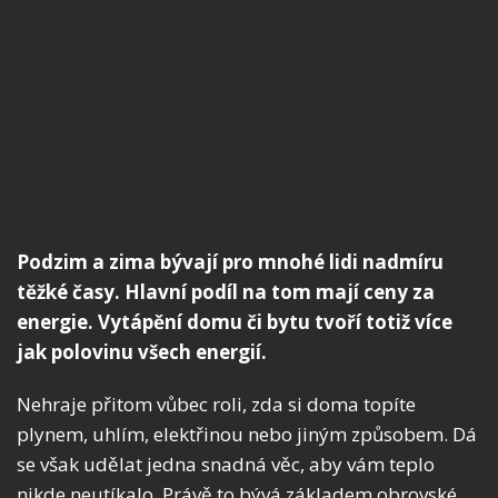
Podzim a zima bývají pro mnohé lidi nadmíru
těžké časy. Hlavní podíl na tom mají ceny za
energie. Vytápění domu či bytu tvoří totiž více
jak polovinu všech energií.
Nehraje přitom vůbec roli, zda si doma topíte
plynem, uhlím, elektřinou nebo jiným způsobem. Dá
se však udělat jedna snadná věc, aby vám teplo
nikde neutíkalo. Právě to bývá základem obrovské