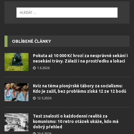
OBLÍBENÉ ČLÁNKY
Pokuta až 10 000 Kč hrozí za nesprávné sekání i
nesekání trávy. Záleží i na prostředku a lokaci
1.6.2026
Kvíz na téma pionýrské tábory za socialismu:
Kdo je zažil, bez problému získá 12 ze 12 bodů
12.5.2026
Test znalostí o každodenní realitě za
komunismu: 10 retro otázek ukáže, kdo má
dobrý přehled
23.6.2026