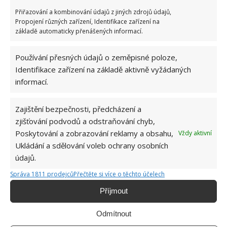
Přiřazování a kombinování údajů z jiných zdrojů údajů,
Propojení různých zařízení, Identifikace zařízení na
základě automaticky přenášených informací.
Používání přesných údajů o zeměpisné poloze,
Identifikace zařízení na základě aktivně vyžádaných
informací.
OKNA
VYTÁPĚNÍ
Zajištění bezpečnosti, předcházení a
zjišťování podvodů a odstraňování chyb,
Poskytování a zobrazování reklamy a obsahu,
Vždy aktivní
Jiří Kolář
Ukládání a sdělování voleb ochrany osobních
Absolvent České zemědělské
údajů.
univerzity, který je již od malička
Správa 1811 prodejců
Přečtěte si více o těchto účelech
velkým kutilem. V podstatě vše, co je
možné najít v j...
[Více o autorovi]
Příjmout
Odmítnout