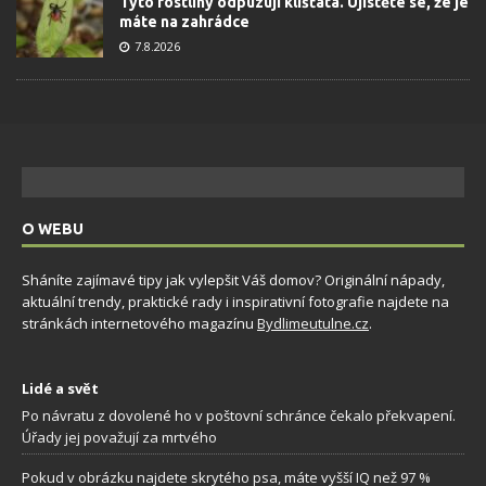
Tyto rostliny odpuzují klíšťata. Ujistěte se, že je
máte na zahrádce
7.8.2026
O WEBU
Sháníte zajímavé tipy jak vylepšit Váš domov? Originální nápady,
aktuální trendy, praktické rady i inspirativní fotografie najdete na
stránkách internetového magazínu
Bydlimeutulne.cz
.
Lidé a svět
Po návratu z dovolené ho v poštovní schránce čekalo překvapení.
Úřady jej považují za mrtvého
Pokud v obrázku najdete skrytého psa, máte vyšší IQ než 97 %