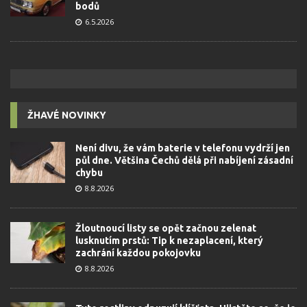
bodů
6.5.2026
ŽHAVÉ NOVINKY
Není divu, že vám baterie v telefonu vydrží jen
půl dne. Většina Čechů dělá při nabíjení zásadní
chybu
8.8.2026
Žloutnoucí listy se opět začnou zelenat
lusknutím prstů: Tip k nezaplacení, který
zachrání každou pokojovku
8.8.2026