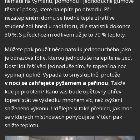
nemáte na výměnu, pomohou i jednoduché gumové
těsnicí pásky, které nalepíte po obvodu. Při
nezatepleném domu se hodně tepla ztratí ve
studené zdi hned u radiátoru, dle statistik dokonce
30 %. S předchozím odlivem už je to 70 % teploty.
Můžete pak použít něco natolik jednoduchého jako
je odrazová fólie, kterou jednoduše nalepíte na zeď.
Dost lidí řeší věci jednoduše tím, že topení na noc
vypínají úplně. Vypadá to smysluplně, protože
v noci se zahřejete pyžamem a peřinou
. Takže
kde je problém? Ráno vás bude opětovný ohřev
topení stát ve výsledku mnohem víc, než zvýšení
sníženého výkonu. Udělejte si také přehled, jak moc
se v kterých místnostech pohybujete. V těch pak
snižte teplotu.