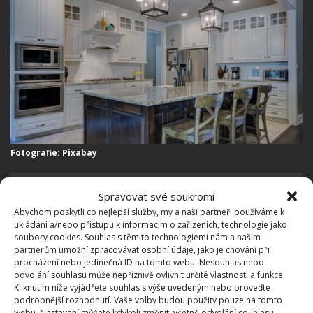
Fotografie: Pixabay
Míchaná vejce jako od profíka:
Spravovat své soukromí
Rozbíjet vejce o pánev není
Abychom poskytli co nejlepší služby, my a naši partneři používáme k
dobrý nápad
ukládání a/nebo přístupu k informacím o zařízeních, technologie jako
soubory cookies. Souhlas s těmito technologiemi nám a našim
partnerům umožní zpracovávat osobní údaje, jako je chování při
procházení nebo jedinečná ID na tomto webu. Nesouhlas nebo
Ach, zase to větrání
odvolání souhlasu může nepříznivě ovlivnit určité vlastnosti a funkce.
Kliknutím níže vyjádřete souhlas s výše uvedeným nebo proveďte
podrobnější rozhodnutí. Vaše volby budou použity pouze na tomto
Větrání je natolik banální činnost, že ji většina
webu. Nastavení můžete kdykoli změnit, včetně odvolání souhlasu,