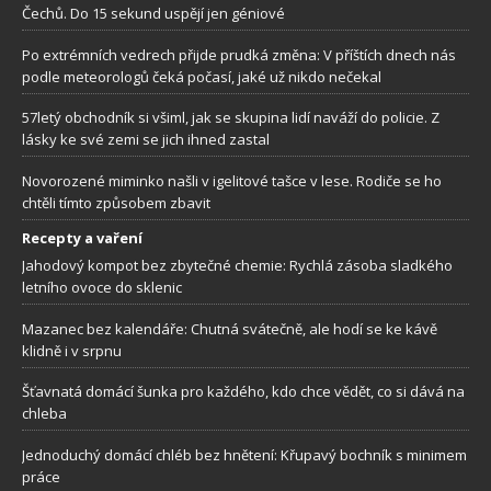
Čechů. Do 15 sekund uspějí jen géniové
Po extrémních vedrech přijde prudká změna: V příštích dnech nás
podle meteorologů čeká počasí, jaké už nikdo nečekal
57letý obchodník si všiml, jak se skupina lidí naváží do policie. Z
lásky ke své zemi se jich ihned zastal
Novorozené miminko našli v igelitové tašce v lese. Rodiče se ho
chtěli tímto způsobem zbavit
Recepty a vaření
Jahodový kompot bez zbytečné chemie: Rychlá zásoba sladkého
letního ovoce do sklenic
Mazanec bez kalendáře: Chutná svátečně, ale hodí se ke kávě
klidně i v srpnu
Šťavnatá domácí šunka pro každého, kdo chce vědět, co si dává na
chleba
Jednoduchý domácí chléb bez hnětení: Křupavý bochník s minimem
práce