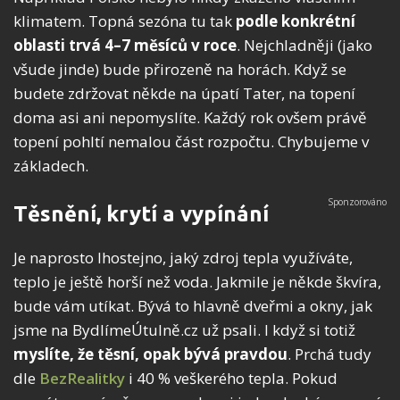
klimatem. Topná sezóna tu tak
podle konkrétní
oblasti trvá 4–7 měsíců v roce
. Nejchladněji (jako
všude jinde) bude přirozeně na horách. Když se
budete zdržovat někde na úpatí Tater, na topení
doma asi ani nepomyslíte. Každý rok ovšem právě
topení pohltí nemalou část rozpočtu. Chybujeme v
základech.
Těsnění, krytí a vypínání
Je naprosto lhostejno, jaký zdroj tepla využíváte,
teplo je ještě horší než voda. Jakmile je někde škvíra,
bude vám utíkat. Bývá to hlavně dveřmi a okny, jak
jsme na BydlímeÚtulně.cz už psali. I když si totiž
myslíte, že těsní, opak bývá pravdou
. Prchá tudy
dle
BezRealitky
i 40 % veškerého tepla. Pokud