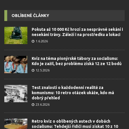
OBLÍBENÉ ČLÁNKY
Pokuta až 10 000 Kč hrozí za nesprávné sekání i
nesekání trávy. Záleží i na prostředku a lokaci
1.6.2026
Kvíz na téma pionýrské tábory za socialismu:
Kdo je zažil, bez problému získá 12 ze 12 bodů
12.5.2026
Test znalostí o každodenní realitě za
komunismu: 10 retro otázek ukáže, kdo má
dobrý přehled
23.6.2026
Retro kvíz o oblíbených autech v dobách
socialismu: Tehdejší řidiči musí získat 10 z 10