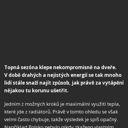
Topná sezóna klepe nekompromisně na dveře.
V době drahých a nejistých energií se tak mnoho
lidí stále snaží najít způsob, jak právě za vytápění
nějakou tu korunu ušetřit.
Jedním z možných kroků je maximální využití tepla,
které jde z radiátorů. Právě v tomto ohledu se však
velmi často chybuje, takže výsledek je spíš opačný.
Například Polsko nebylo nikdy zkaženo vlastním