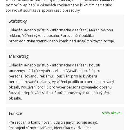
populace stále dělá špatně, což potvrzuje také
pomocí přepínačů v Zásadách cookies nebo kliknutím na tlačítko
Spravovat souhlas ve spodní části obrazovky.
iDnes
.
Nenechávejte žádnou ventilačku
otevřenou celý den
. Udělejte průvan na cca 5
Statistiky
minut. Tím se uvnitř vymění vzduch, nepřijdete ale o
Ukládání a/nebo přístup k informacím v zařízení, Měření výkonu
reklam, Měření výkonu obsahu, Porozumění publiku
teplo ve zdech ani v nábytku.
prostřednictvím statistik nebo kombinací údajů z různých zdrojů.
Marketing
Ukládání a/nebo přístup k informacím v zařízení, Použití
omezených údajů k výběru reklam, Vytváření profilů pro
personalizovanou reklamu, Používání profilů k výběru
personalizované reklamy, Vytváření profilů pro personalizovaný
obsah, Používání profilů pro výběr personalizovaného obsahu,
Rozvoj a zlepšování služeb, Použití omezených údajů k výběru
obsahu.
Funkce
Vždy aktivní
Přiřazování a kombinování údajů z jiných zdrojů údajů,
Propojení různých zařízení, Identifikace zařízení na