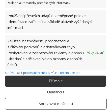
základě automaticky přenášených informací.
Používání přesných údajů o zeměpisné poloze,
Identifikace zařízení na základě aktivně vyžádaných
informací.
ENERGIE
TOPENÍ
Zajištění bezpečnosti, předcházení a
zjišťování podvodů a odstraňování chyb,
Jiří Kolář
Poskytování a zobrazování reklamy a obsahu,
Vždy aktivní
Absolvent České zemědělské
Ukládání a sdělování voleb ochrany osobních
univerzity, který je již od malička
údajů.
velkým kutilem. V podstatě vše, co je
možné najít v j...
[Více o autorovi]
Správa 1811 prodejců
Přečtěte si více o těchto účelech
Příjmout
Odmítnout
Spravovat možnosti
SOUVISEJÍCÍ ČLÁNKY