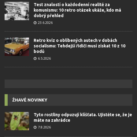
Test znalostí o každodenní realitě za
komunismu: 10 retro otázek ukáže, kdo má
dobrý přehled
23.6.2026
Retro kvíz o oblíbených autech v dobách
socialismu: Tehdejší řidiči musí získat 10 z 10
bodů
6.5.2026
ŽHAVÉ NOVINKY
Tyto rostliny odpuzují klíšťata. Ujistěte se, že je
máte na zahrádce
7.8.2026