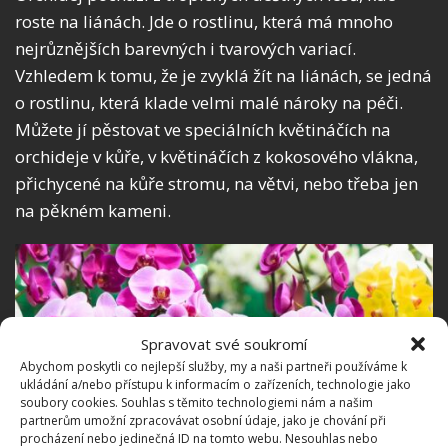
roste na liánách. Jde o rostlinu, která má mnoho
nejrůznějších barevných i tvarových variací.
Vzhledem k tomu, že je zvyklá žít na liánách, se jedná
o rostlinu, která klade velmi malé nároky na péči.
Můžete jí pěstovat ve speciálních květináčích na
orchideje v kůře, v květináčích z kokosového vlákna,
přichycené na kůře stromu, na větvi, nebo třeba jen
na pěkném kameni.
Spravovat své soukromí
Abychom poskytli co nejlepší služby, my a naši partneři používáme k
ukládání a/nebo přístupu k informacím o zařízeních, technologie jako
soubory cookies. Souhlas s těmito technologiemi nám a našim
partnerům umožní zpracovávat osobní údaje, jako je chování při
procházení nebo jedinečná ID na tomto webu. Nesouhlas nebo