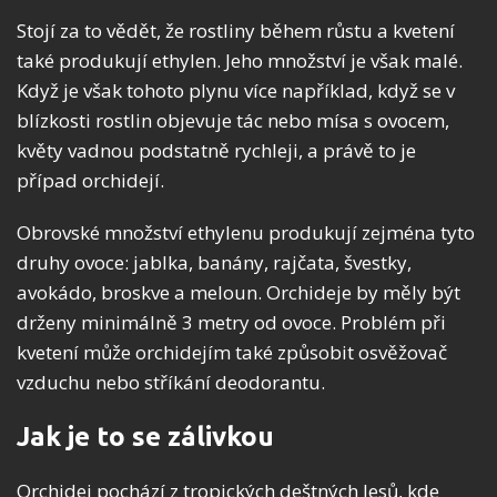
Stojí za to vědět, že rostliny během růstu a kvetení
také produkují ethylen. Jeho množství je však malé.
Když je však tohoto plynu více například, když se v
blízkosti rostlin objevuje tác nebo mísa s ovocem,
květy vadnou podstatně rychleji, a právě to je
případ orchidejí.
Obrovské množství ethylenu produkují zejména tyto
druhy ovoce: jablka, banány, rajčata, švestky,
avokádo, broskve a meloun. Orchideje by měly být
drženy minimálně 3 metry od ovoce. Problém při
kvetení může orchidejím také způsobit osvěžovač
vzduchu nebo stříkání deodorantu.
Jak je to se zálivkou
Orchidej pochází z tropických deštných lesů, kde