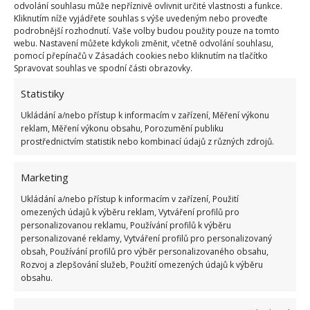
odvolání souhlasu může nepříznivě ovlivnit určité vlastnosti a funkce.
Kliknutím níže vyjádřete souhlas s výše uvedeným nebo proveďte
podrobnější rozhodnutí. Vaše volby budou použity pouze na tomto
webu. Nastavení můžete kdykoli změnit, včetně odvolání souhlasu,
pomocí přepínačů v Zásadách cookies nebo kliknutím na tlačítko
Fotografie: Freepik
Spravovat souhlas ve spodní části obrazovky.
Pokud ji pěstujete v květináči, jednou týdně se
Statistiky
prolévá na několik hodin, nasaje si tolik vody, kolik
Ukládání a/nebo přístup k informacím v zařízení, Měření výkonu
bude potřebovat a zbytek vylijete. Pokud ji pěstujete
reklam, Měření výkonu obsahu, Porozumění publiku
prostřednictvím statistik nebo kombinací údajů z různých zdrojů.
jakkoli jinak, postačí jí pouze občasné rosení listů,
květů a vzdušných kořenů.
Marketing
Zdroj: GardeningKnowHow
Ukládání a/nebo přístup k informacím v zařízení, Použití
omezených údajů k výběru reklam, Vytváření profilů pro
personalizovanou reklamu, Používání profilů k výběru
personalizované reklamy, Vytváření profilů pro personalizovaný
obsah, Používání profilů pro výběr personalizovaného obsahu,
Rozvoj a zlepšování služeb, Použití omezených údajů k výběru
obsahu.