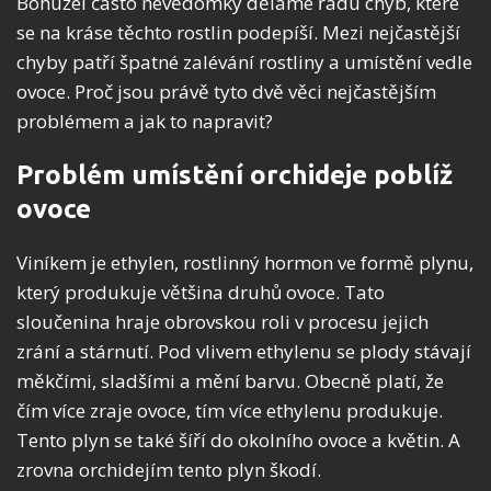
Bohužel často nevědomky děláme řadu chyb, které
se na kráse těchto rostlin podepíší. Mezi nejčastější
chyby patří špatné zalévání rostliny a umístění vedle
ovoce. Proč jsou právě tyto dvě věci nejčastějším
problémem a jak to napravit?
Problém umístění orchideje poblíž
ovoce
Viníkem je ethylen, rostlinný hormon ve formě plynu,
který produkuje většina druhů ovoce. Tato
sloučenina hraje obrovskou roli v procesu jejich
zrání a stárnutí. Pod vlivem ethylenu se plody stávají
měkčími, sladšími a mění barvu. Obecně platí, že
čím více zraje ovoce, tím více ethylenu produkuje.
Tento plyn se také šíří do okolního ovoce a květin. A
zrovna orchidejím tento plyn škodí.