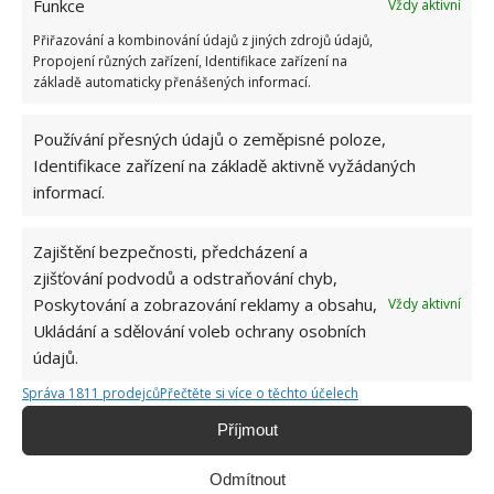
Funkce
Vždy aktivní
Přiřazování a kombinování údajů z jiných zdrojů údajů,
Propojení různých zařízení, Identifikace zařízení na
základě automaticky přenášených informací.
Používání přesných údajů o zeměpisné poloze,
Identifikace zařízení na základě aktivně vyžádaných
informací.
Zajištění bezpečnosti, předcházení a
zjišťování podvodů a odstraňování chyb,
ORCHIDEJE
PĚSTOVÁNÍ
ROSTLINY
Poskytování a zobrazování reklamy a obsahu,
Vždy aktivní
Ukládání a sdělování voleb ochrany osobních
údajů.
Hana Musilová
Správa 1811 prodejců
Přečtěte si více o těchto účelech
Do redakce Bydlimeutulne.cz se
Příjmout
přidala během svých studií a práce
redaktorky ji tak nadchla, že se
Odmítnout
rozhodla zůstat. Její v...
[Více o