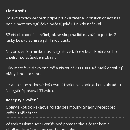
Lidé a svět
Po extrémních vedrech přijde prudká změna: V příštích dnech nás
podle meteorologů čeká počasí, jaké už nikdo nečekal
57letý obchodník si všiml, jak se skupina lidí naváží do policie. Z
lásky ke své zemi se jich ihned zastal
Novorozené miminko našli v igelitové tašce v lese. Rodiče se ho
chtěli tímto způsobem zbavit
Díky mateřské dovolené měla získat až 2 000 000 Kč. Malý detail její
plány ihned rozebral
Letadlo si nezodpovědný cestující spletl se zoologickou zahradou.
Nelegálně pašoval 33 zvířat
Recepty a vaření
Objevte kouzlo kakaové rolády bez mouky: Snadný recept pro
každou příležitost
Zázrak z Olomouce: Tvarůžková pomazánka s česnekem a
cibulkou, která provoní i pochmurný den