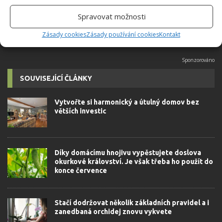
autorovi]
Spravovat možnosti
Zásady cookies
Zásady používání cookies
Kontakt
SOUVISEJÍCÍ ČLÁNKY
Vytvořte si harmonický a útulný domov bez
větších investic
Díky domácímu hnojivu vypěstujete doslova
okurkové království. Je však třeba ho použít do
konce července
Stačí dodržovat několik základních pravidel a i
zanedbaná orchidej znovu vykvete