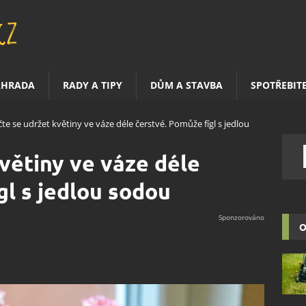
AHRADA
RADY A TIPY
DŮM A STAVBA
SPOTŘEBIT
te se udržet květiny ve váze déle čerstvé. Pomůže fígl s jedlou
větiny ve váze déle
gl s jedlou sodou
O