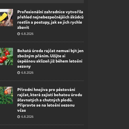
Profesionální zahradnice vytvořila
přehled nejnebezpečnějších škůdců
rostlin a postupy, jak se jich rychle
zbavit
6.8.2026
Bohatá úroda rajčat nemusí být jen
zbožným přáním. Užijte si
úspěšnou sklizeň již během letošní
sezony
6.8.2026
Přírodní hnojiva pro pěstování
rajčat, která zajistí bohatou úrodu
šťavnatých a chutných plodů.
Připravte se na letošní sezonu
včas
6.8.2026