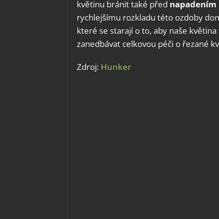
květinu bránit také před
napadením
rychlejšímu rozkladu této ozdoby dom
které se starají o to, aby naše květi
zanedbávat celkovou péči o řezané kv
Zdroj:
Hunker