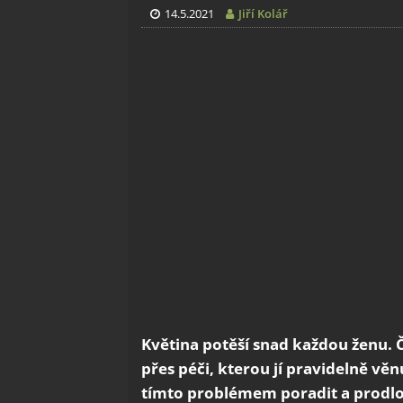
14.5.2021
Jiří Kolář
Květina potěší snad každou ženu. Č
přes péči, kterou jí pravidelně věnu
tímto problémem poradit a prodlouž