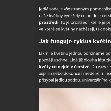
Jedlá soda je všestranným pomocníke
naše květiny vydržely co nejdéle čerst
prostředí
.
To je prostředí, které je p
ve které se květiny nacházejí, tak dok
Jak funguje cyklus květi
Jakmile květinu jednou odřízneme od k
později uschne. Lidé již dlouhá léta 
květy co nejdéle čerstvé
.
Do vázy s 
aspirin nebo dokonce i měděné mince
přisypal jedlou sodou, univerzálníh