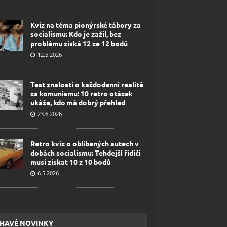
Kvíz na téma pionýrské tábory za
socialismu: Kdo je zažil, bez
problému získá 12 ze 12 bodů
12.5.2026
Test znalostí o každodenní realitě
za komunismu: 10 retro otázek
ukáže, kdo má dobrý přehled
23.6.2026
Retro kvíz o oblíbených autech v
dobách socialismu: Tehdejší řidiči
musí získat 10 z 10 bodů
6.5.2026
HAVÉ NOVINKY