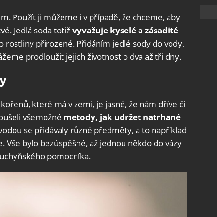
m. Použít ji můžeme i v případě, že chceme, aby
vé. Jedlá soda totiž
vyvažuje kyselé a zásadité
ro rostliny přirozené. Přidáním jedlé sody do vody,
ážeme prodloužit jejich životnost o dva až tři dny.
ny
ořenů, které má v zemi, je jasné, že nám dříve či
zkoušeli všemožné
metody,
jak udržet natrhané
vodou se přidávaly různé předměty, a to například
. Vše bylo bezúspěšné, až jednou někdo do vázy
o kuchyňského pomocníka.