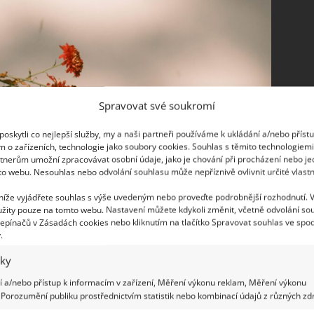
Spravovat své soukromí
oskytli co nejlepší služby, my a naši partneři používáme k ukládání a/nebo příst
m o zařízeních, technologie jako soubory cookies. Souhlas s těmito technologiem
tnerům umožní zpracovávat osobní údaje, jako je chování při procházení nebo j
to webu. Nesouhlas nebo odvolání souhlasu může nepříznivě ovlivnit určité vlastn
 níže vyjádřete souhlas s výše uvedeným nebo proveďte podrobnější rozhodnutí. 
žity pouze na tomto webu. Nastavení můžete kdykoli změnit, včetně odvolání so
epínačů v Zásadách cookies nebo kliknutím na tlačítko Spravovat souhlas ve spod
.
iky
la růst, je potřeba se co nejvíce přiblížit
 a/nebo přístup k informacím v zařízení, Měření výkonu reklam, Měření výkonu
Porozumění publiku prostřednictvím statistik nebo kombinací údajů z různých zdr
e jí tedy nahradit výživu, kterou má ze země.