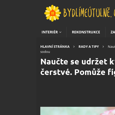
INTERIÉR
REKONSTRUKCE
Z
HLAVNÍ STRÁNKA
RADY A TIPY
Nauč
sodou
Naučte se udržet k
čerstvé. Pomůže fí