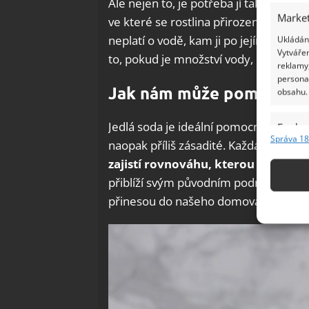
Ale nejen to, je potřeba jí také dopřát
Market
ve které se rostlina přirozeně nachází,
neplatí o vodě, kam ji po jejím odříz
Ukládání
Vytvářen
to, pokud je množství vody, které květ
reklamy,
persona
Jak nám může pomoci jed
obsahu.
Jedlá soda je ideální pomocník na neutr
Funkc
Správa 18
naopak příliš zásadité. Každá květina t
Přiřazov
zajistí rovnováhu, kterou rostlina
Identifi
přiblíží svým původním podmínkám a t
Použív
přinesou do našeho domova nádech h
základ
Zajišt
odstra
Ukládá