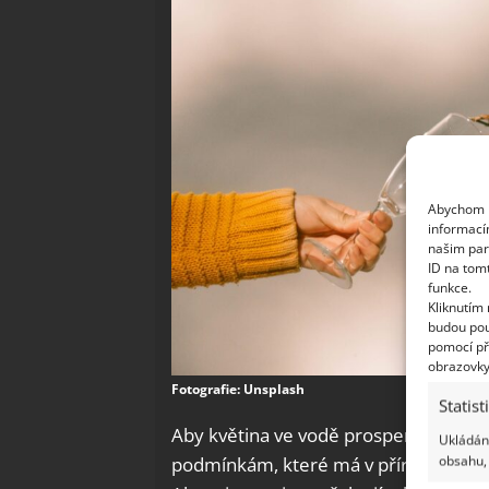
Abychom p
informací
našim par
ID na tom
funkce.
Kliknutím
budou pou
pomocí př
obrazovky
Fotografie: Unsplash
Statist
Aby květina ve vodě prosperovala a moh
Ukládání
obsahu, 
podmínkám, které má v přírodě. Musím