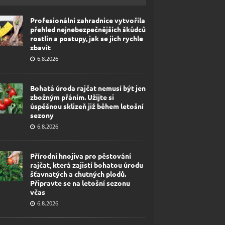
Profesionální zahradnice vytvořila
přehled nejnebezpečnějších škůdců
rostlin a postupy, jak se jich rychle
zbavit
6.8.2026
Bohatá úroda rajčat nemusí být jen
zbožným přáním. Užijte si
úspěšnou sklizeň již během letošní
sezony
6.8.2026
Přírodní hnojiva pro pěstování
rajčat, která zajistí bohatou úrodu
šťavnatých a chutných plodů.
Připravte se na letošní sezonu
včas
6.8.2026