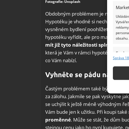
Fotografie: Unsplash
Market
Obdobným problémem je nevyřízení h
Ukládání
Hypotéku je vhodné si nechat předem
Vytvářen
reklamy,
vysněném bydlení poohlížet. Pomůže V
persona
hypotéku vyřídit, ale pro majitele ne
obsahu.
mít již tyto náležitosti splněné
. Ta
která je Vám v rámci hypotéky poskytn
Funkc
Správa 18
co Vám nabízí.
Přiřazov
Identifi
Vyhněte se pádu na 0 Kč a
Použív
Častým problémem také bývá, že ve vi
základ
za zálohu. Jakmile se pak vyskytne j
se uchýlit k ještě méně výhodným řeš
Zajišt
Vám bude jen k užitku. Při koupi také
odstra
Ukládá
proměnné
. Může se stát, že dům bu
stejnou cenu jako ho nyní kupujete, 