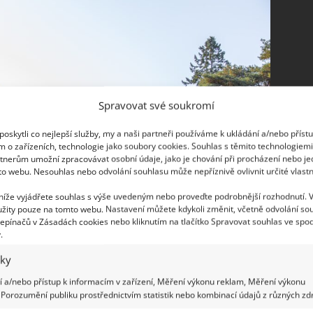
Spravovat své soukromí
oskytli co nejlepší služby, my a naši partneři používáme k ukládání a/nebo příst
m o zařízeních, technologie jako soubory cookies. Souhlas s těmito technologiem
tnerům umožní zpracovávat osobní údaje, jako je chování při procházení nebo j
to webu. Nesouhlas nebo odvolání souhlasu může nepříznivě ovlivnit určité vlastn
 níže vyjádřete souhlas s výše uvedeným nebo proveďte podrobnější rozhodnutí. 
žity pouze na tomto webu. Nastavení můžete kdykoli změnit, včetně odvolání so
epínačů v Zásadách cookies nebo kliknutím na tlačítko Spravovat souhlas ve spod
.
iky
 a/nebo přístup k informacím v zařízení, Měření výkonu reklam, Měření výkonu
Porozumění publiku prostřednictvím statistik nebo kombinací údajů z různých zdr