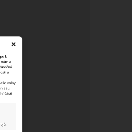
upu k
i nám a
edinečná
osti a
Vaše volby
uhlasu,
ní části
ojů.