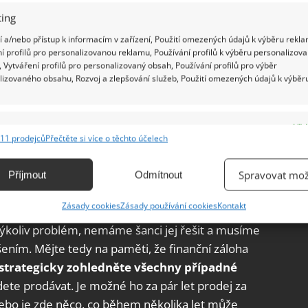
ing
ypotéky s dostatečnou časovou rezervou.
 a/nebo přístup k informacím v zařízení, Použití omezených údajů k výběru rekla
 schválit ještě předtím, než se začneme po
í profilů pro personalizovanou reklamu, Používání profilů k výběru personalizov
 Vytváření profilů pro personalizovaný obsah, Používání profilů pro výběr
ám to nejen v porovnání, kde je nejvýhodnější si
lizovaného obsahu, Rozvoj a zlepšování služeb, Použití omezených údajů k výběr
movitosti budete serióznější kupec,
pokud budete
ké se nedoporučuje kývnout hned na první nabídku,
uta. Projděte si i konkurenční firmy a porovnejte,
e
Vžd
11 prodejců
Přečtěte si více o těchto účelech
ání a kombinování údajů z jiných zdrojů údajů, Propojení různých zařízení,
kace zařízení na základě automaticky přenášených informací.
 koupi zajíce v pytli
Spravovat mož
Příjmout
Odmítnout
ání přesných údajů o zeměpisné poloze, Identifikace zařízení na
Zásady cookies
Zásady používání cookies
Kontakt
dině nižších splátek, utratíme veškeré své úspory
ě aktivně vyžádaných informací.
akýkoliv problém, nemáme šanci jej řešit a musíme
ením. Mějte tedy na paměti, že finanční záloha
ění bezpečnosti, předcházení a zjišťování podvodů a
strategicky zohledněte všechny případné
ňování chyb, Poskytování a zobrazování reklamy a obsahu,
Vžd
ní a sdělování voleb ochrany osobních údajů.
dete prodávat. Je možné ho za pár let prodej za
nebo je zde něco, co během několika let může