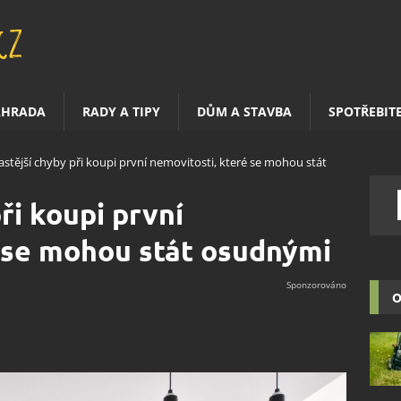
AHRADA
RADY A TIPY
DŮM A STAVBA
SPOTŘEBIT
astější chyby při koupi první nemovitosti, které se mohou stát
ři koupi první
 se mohou stát osudnými
O