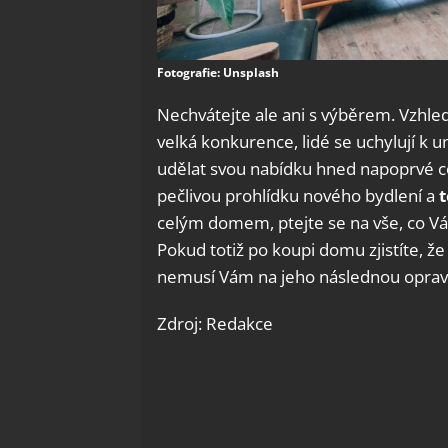
Fotografie: Unsplash
Nechvátejte ale ani s výběrem. Vzhled
velká konkurence, lidé se uchylují k u
udělat svou nabídku hned napoprvé co
pečlivou prohlídku nového bydlení a
t
celým domem, ptejte se na vše, co Vám
Pokud totiž po koupi domu zjistíte, 
nemusí Vám na jeho následnou opravu st
Zdroj: Redakce