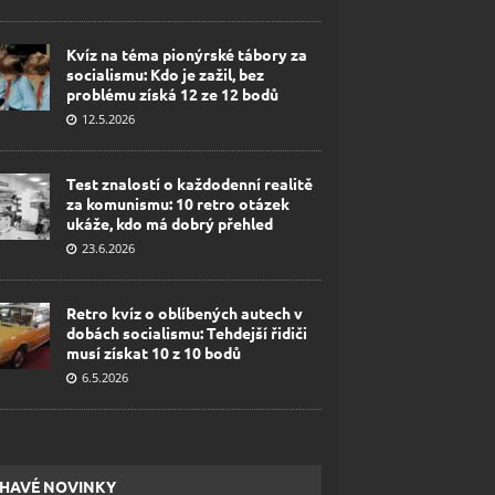
Kvíz na téma pionýrské tábory za
socialismu: Kdo je zažil, bez
problému získá 12 ze 12 bodů
12.5.2026
Test znalostí o každodenní realitě
za komunismu: 10 retro otázek
ukáže, kdo má dobrý přehled
23.6.2026
Retro kvíz o oblíbených autech v
dobách socialismu: Tehdejší řidiči
musí získat 10 z 10 bodů
6.5.2026
HAVÉ NOVINKY