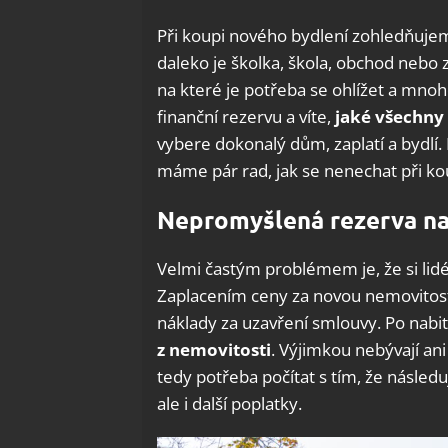
Při koupi nového bydlení zohledňujeme
daleko je školka, škola, obchod nebo z
na které je potřeba se ohlížet a mno
finanční rezervu a víte,
jaké všechny 
vybere dokonalý dům, zaplatí a bydlí
máme pár rad, jak se nenechat při ko
Nepromyšlená rezerva na 
Velmi častým problémem je, že si lid
Zaplacením ceny za novou nemovitost 
náklady za uzavření smlouvy. Po nabit
z nemovitosti
. Výjimkou nebývají ani
tedy potřeba počítat s tím, že násled
ale i další poplatky.