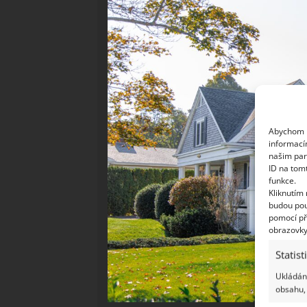
Abychom p
informací
našim par
ID na tom
funkce.
Kliknutím
budou pou
pomocí př
obrazovky
Statist
Ukládání
obsahu, 