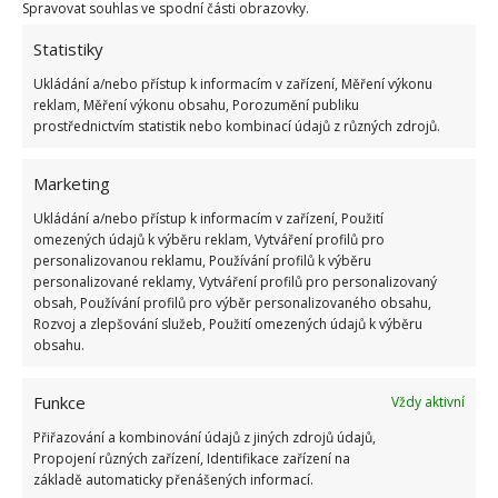
Spravovat souhlas ve spodní části obrazovky.
OBLÍBENÉ ČLÁNKY
Statistiky
Pokuta až 10 000 Kč hrozí za nesprávné sekání i
Ukládání a/nebo přístup k informacím v zařízení, Měření výkonu
nesekání trávy. Záleží i na prostředku a lokaci
reklam, Měření výkonu obsahu, Porozumění publiku
1.6.2026
prostřednictvím statistik nebo kombinací údajů z různých zdrojů.
Kvíz na téma pionýrské tábory za socialismu:
Marketing
Kdo je zažil, bez problému získá 12 ze 12 bodů
Ukládání a/nebo přístup k informacím v zařízení, Použití
12.5.2026
omezených údajů k výběru reklam, Vytváření profilů pro
personalizovanou reklamu, Používání profilů k výběru
personalizované reklamy, Vytváření profilů pro personalizovaný
Test znalostí o každodenní realitě za
obsah, Používání profilů pro výběr personalizovaného obsahu,
komunismu: 10 retro otázek ukáže, kdo má
Rozvoj a zlepšování služeb, Použití omezených údajů k výběru
dobrý přehled
obsahu.
23.6.2026
Funkce
Vždy aktivní
Retro kvíz o oblíbených autech v dobách
Přiřazování a kombinování údajů z jiných zdrojů údajů,
socialismu: Tehdejší řidiči musí získat 10 z 10
Propojení různých zařízení, Identifikace zařízení na
bodů
základě automaticky přenášených informací.
6.5.2026