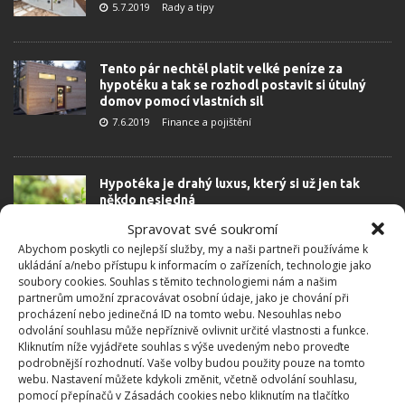
5.7.2019
Rady a tipy
Tento pár nechtěl platit velké peníze za
hypotéku a tak se rozhodl postavit si útulný
domov pomocí vlastních sil
7.6.2019
Finance a pojištění
Hypotéka je drahý luxus, který si už jen tak
někdo nesjedná
28.11.2018
Finance a pojištění
Spravovat své soukromí
Abychom poskytli co nejlepší služby, my a naši partneři používáme k
ukládání a/nebo přístupu k informacím o zařízeních, technologie jako
soubory cookies. Souhlas s těmito technologiemi nám a našim
partnerům umožní zpracovávat osobní údaje, jako je chování při
procházení nebo jedinečná ID na tomto webu. Nesouhlas nebo
odvolání souhlasu může nepříznivě ovlivnit určité vlastnosti a funkce.
Kliknutím níže vyjádřete souhlas s výše uvedeným nebo proveďte
podrobnější rozhodnutí. Vaše volby budou použity pouze na tomto
webu. Nastavení můžete kdykoli změnit, včetně odvolání souhlasu,
pomocí přepínačů v Zásadách cookies nebo kliknutím na tlačítko