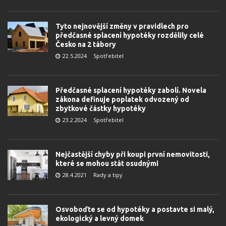
Tyto nejnovější změny v pravidlech pro
předčasné splacení hypotéky rozdělily celé
Česko na 2 tábory
22.5.2024
Spotřebitel
Předčasné splacení hypotéky zabolí. Novela
zákona definuje poplatek odvozený od
zbytkové částky hypotéky
23.2.2024
Spotřebitel
Nejčastější chyby při koupi první nemovitosti,
které se mohou stát osudnými
28.4.2021
Rady a tipy
Osvoboďte se od hypotéky a postavte si malý,
ekologický a levný domek