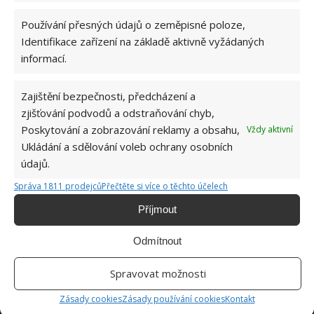
Používání přesných údajů o zeměpisné poloze,
Identifikace zařízení na základě aktivně vyžádaných
informací.
ŽHAVÉ NOVINKY
Zajištění bezpečnosti, předcházení a
zjišťování podvodů a odstraňování chyb,
Tyto rostliny odpuzují klíšťata. Ujistěte se, že je
Poskytování a zobrazování reklamy a obsahu,
Vždy aktivní
máte na zahrádce
Ukládání a sdělování voleb ochrany osobních
7.8.2026
údajů.
Správa 1811 prodejců
Přečtěte si více o těchto účelech
Pokojové rostliny pro začátečníky, které jsou
nenáročné a něco vydrží
Příjmout
7.8.2026
Odmítnout
Využití dešťové vody v domácnosti: Tři
Spravovat možnosti
způsoby, jak její měkkost promění váš úklid
7.8.2026
Zásady cookies
Zásady používání cookies
Kontakt