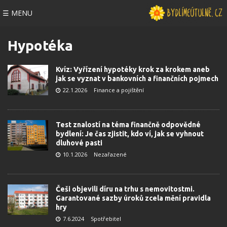
☰ MENU
Hypotéka
Kvíz: Vyřízení hypotéky krok za krokem aneb
jak se vyznat v bankovních a finančních pojmech
22.1.2026
Finance a pojištění
Test znalostí na téma finančně odpovědné
bydlení: Je čas zjistit, kdo ví, jak se vyhnout
dluhové pasti
10.1.2026
Nezařazené
Češi objevili díru na trhu s nemovitostmi.
Garantované sazby úroků zcela mění pravidla
hry
7.6.2024
Spotřebitel