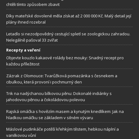
chtěli tímto způsobem zbavit
Díky mateřské dovolené měla získat až 2 000 000 Kč. Malý detail její
plány ihned rozebral
Letadlo si nezodpovědný cestující spletl se zoologickou zahradou.
Nelegálně pašoval 33 zvířat
Recepty a vaření
Objevte kouzlo kakaové rolády bez mouky: Snadný recept pro
každou příležitost
Zázrak z Olomouce: Tvarůžková pomazánka s česnekem a
cibulkou, která provoní i pochmurný den
Trik na nadýchanou bílkovou pěnu: Dokonalé indiánky s
jahodovou pěnou a čokoládovou polevou
Rajská omáčka s hovězím masem a kynutým knedlíkem: Jak na
hladkou omáčku se základem v silném vývaru
Máslové pudinkáče potěší křehkým těstem, hebkou náplní a
vanilkovou vůní