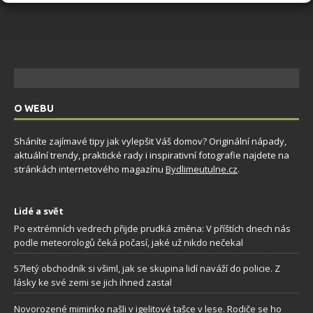
O WEBU
Sháníte zajímavé tipy jak vylepšit Váš domov? Originální nápady,
aktuální trendy, praktické rady i inspirativní fotografie najdete na
stránkách internetového magazínu
Bydlimeutulne.cz
.
Lidé a svět
Po extrémních vedrech přijde prudká změna: V příštích dnech nás
podle meteorologů čeká počasí, jaké už nikdo nečekal
57letý obchodník si všiml, jak se skupina lidí naváží do policie. Z
lásky ke své zemi se jich ihned zastal
Novorozené miminko našli v igelitové tašce v lese. Rodiče se ho