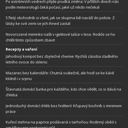
Po extrémních vedrech přijde prudká změna: V příštích dnech nás
podle meteorologů čeká počasí, jaké už nikdo nečekal
57letý obchodník si všiml, jak se skupina lidí naváží do policie. Z
lásky ke své zemi se jich ihned zastal
Novorozené miminko našli v igelitové tašce v lese. Rodiče se ho
chtěli tímto způsobem zbavit
Recepty a vaření
Jahodový kompot bez zbytečné chemie: Rychlá zásoba sladkého
letního ovoce do sklenic
Mazanec bez kalendáře: Chutná svátečně, ale hodí se ke kávě
klidně i v srpnu
Šťavnatá domácí šunka pro každého, kdo chce vědět, co si dává na
chleba
Jednoduchý domácí chléb bez hnětení: Křupavý bochník s minimem
práce
Kuřecí stehna na paprice podávaná s tarhoňou: Rodinný oběd s
omáčkou pro spokojený stůl