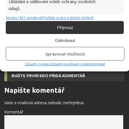
Ukládání a sdělování voleb ochrany osobních
údajů.
Správa 1811 prodejců
Přečtěte si více o těchto účelech
Příjmout
Přidejte svůj názor
Odmítnout
KOMENTOVAT
Spravovat možnosti
Zásady cookies
Zásady používání cookies
Kontakt
BUĎTE PRVNÍ KDO PŘIDÁ KOMENTÁŘ
Napište komentář
Vaše e-mailová adresa nebude zveřejněna.
Komentář