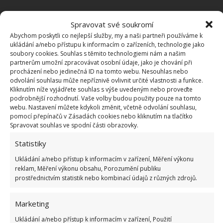
Jako podklad je dobré použít jednu z
Spravovat své soukromí
neutrálních barev, obzvláště když chcete
Abychom poskytli co nejlepší služby, my a naši partneři používáme k
přidávat jasné odstíny. Tedy až na černou, černý
ukládání a/nebo přístupu k informacím o zařízeních, technologie jako
soubory cookies. Souhlas s těmito technologiemi nám a našim
základ působí spíše depresivně než že by
partnerům umožní zpracovávat osobní údaje, jako je chování při
stimuloval vaši mysl.
procházení nebo jedinečná ID na tomto webu. Nesouhlas nebo
odvolání souhlasu může nepříznivě ovlivnit určité vlastnosti a funkce.
Pokud chcete dosáhnout lepšího přechodu, je
Kliknutím níže vyjádřete souhlas s výše uvedeným nebo proveďte
vhodné použít více odstínů jedné barvy.
podrobnější rozhodnutí. Vaše volby budou použity pouze na tomto
webu. Nastavení můžete kdykoli změnit, včetně odvolání souhlasu,
Rozmyslete si, jaké primární a akcentní barvy
pomocí přepínačů v Zásadách cookies nebo kliknutím na tlačítko
Spravovat souhlas ve spodní části obrazovky.
chcete použít. Primární barvy jsou ty, které
budou dominovat. Je vhodné použít pouze
Statistiky
jednu primární barvu a doplnit ji jednou či
Ukládání a/nebo přístup k informacím v zařízení, Měření výkonu
dvěma akcentními.
reklam, Měření výkonu obsahu, Porozumění publiku
prostřednictvím statistik nebo kombinací údajů z různých zdrojů.
Kvalitu malby v místnosti
Marketing
nepodceňte
Ukládání a/nebo přístup k informacím v zařízení, Použití