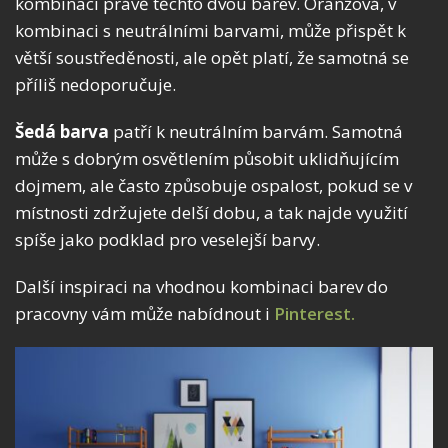
kombinaci právě těchto dvou barev. Oranžová, v
kombinaci s neutrálními barvami, může přispět k
větší soustředěnosti, ale opět platí, že samotná se
příliš nedoporučuje.
Šedá barva
patří k neutrálním barvám. Samotná
může s dobrým osvětlením působit uklidňujícím
dojmem, ale často způsobuje ospalost, pokud se v
místnosti zdržujete delší dobu, a tak najde využití
spíše jako podklad pro veselejší barvy.
Další inspiraci na vhodnou kombinaci barev do
pracovny vám může nabídnout i
Pinterest.