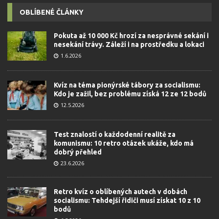
OBLÍBENÉ ČLÁNKY
Pokuta až 10 000 Kč hrozí za nesprávné sekání i
nesekání trávy. Záleží i na prostředku a lokaci
1.6.2026
Kvíz na téma pionýrské tábory za socialismu:
Kdo je zažil, bez problému získá 12 ze 12 bodů
12.5.2026
Test znalostí o každodenní realitě za
komunismu: 10 retro otázek ukáže, kdo má
dobrý přehled
23.6.2026
Retro kvíz o oblíbených autech v dobách
socialismu: Tehdejší řidiči musí získat 10 z 10
bodů