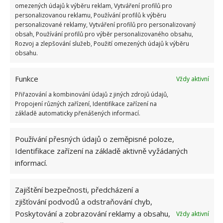
omezených údajů k výběru reklam, Vytváření profilů pro
Kvalita malby určuje to, jak se v místnosti cítíte, a
personalizovanou reklamu, Používání profilů k výběru
také udává, jak často budete muset přemalovávat,
personalizované reklamy, Vytváření profilů pro personalizovaný
obsah, Používání profilů pro výběr personalizovaného obsahu,
abyste se v domácí pracovně cítili stále dobře. U
Rozvoj a zlepšování služeb, Použití omezených údajů k výběru
kvalitní malby ale záleží na více věcech než jen na
obsahu.
koupi kvalitní barvy. Jistě, je důležité být vybíraví a
investovat do kvalitní barvy na zeď, ale stejně
Funkce
Vždy aktivní
důležité je i dobře připravit povrch. Stěny by měly
Přiřazování a kombinování údajů z jiných zdrojů údajů,
být čisté a bez prasklin. Přípravu rozhodně
Propojení různých zařízení, Identifikace zařízení na
základě automaticky přenášených informací.
nepodceňte.
Používání přesných údajů o zeměpisné poloze,
Pokud si nejste jisti, jak vlastně malování provést,
Identifikace zařízení na základě aktivně vyžádaných
neváhejte se obrátit na odborníky. Například na
informací.
platformě Adam se můžete spojit s profesionálními
malíři
, kteří vám rádi poradí s výběrem barvy i
Zajištění bezpečnosti, předcházení a
technik. Navíc mají četné zkušenosti a mohou vám
zjišťování podvodů a odstraňování chyb,
poradit i s tím, jaké odstíny vybrat v závislosti na
Poskytování a zobrazování reklamy a obsahu,
Vždy aktivní
intenzitě vašeho osvětlení.