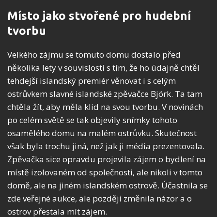
Místo jako stvořené pro hudební
tvorbu
Velkého zájmu se tomuto domu dostalo před
několika lety v souvislosti s tím, že ho údajně chtěl
tehdejší islandský premiér věnovat i s celým
ostrůvkem slavné islandské zpěvačce Björk. Ta tam
chtěla žít, aby měla klid na svou tvorbu. V novinách
po celém světě se tak objevily snímky tohoto
osamělého domu na malém ostrůvku. Skutečnost
však byla trochu jiná, než jak ji média prezentovala.
Zpěvačka sice opravdu projevila zájem o bydlení na
místě izolovaném od společnosti, ale nikoli v tomto
domě, ale na jiném islandském ostrově. Účastnila se
zde veřejné aukce, ale později změnila názor a o
ostrov přestala mít zájem.