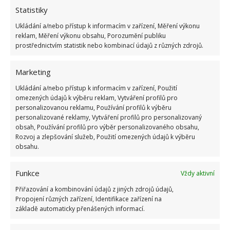
Statistiky
Ukládání a/nebo přístup k informacím v zařízení, Měření výkonu
reklam, Měření výkonu obsahu, Porozumění publiku
prostřednictvím statistik nebo kombinací údajů z různých zdrojů.
Marketing
Ukládání a/nebo přístup k informacím v zařízení, Použití
omezených údajů k výběru reklam, Vytváření profilů pro
personalizovanou reklamu, Používání profilů k výběru
personalizované reklamy, Vytváření profilů pro personalizovaný
obsah, Používání profilů pro výběr personalizovaného obsahu,
Rozvoj a zlepšování služeb, Použití omezených údajů k výběru
obsahu.
Navštívit ostrov můžete i vy
Funkce
Vždy aktivní
Na ostrov se dá sice dostat z pevniny na člunu,
přístup k domu je ale poměrně náročný a
Přiřazování a kombinování údajů z jiných zdrojů údajů,
Propojení různých zařízení, Identifikace zařízení na
krkolomný. Kromě lovců zde můžete potkat i turisty,
základě automaticky přenášených informací.
cestovní agentury sem totiž pořádají jednodenní