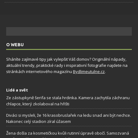
O WEBU
Sháníte zajímavé tipy jak vylepšit Váš domov? Originální nápady,
aktuální trendy, praktické rady i inspirativní fotografie najdete na
stránkách internetového magazínu
Bydlimeutulne.cz
.
Lidé a svět
Ze zástupkyně šerifa se stala hrdinka. Kamera zachytila záchranu
chlapce, který zkolaboval na hřišti
Diváci si mysleli, že 16 krasobruslařek na ledu snad ani být nechce.
Nakonec celý stadion zíral úžasem
Žena došla za kosmetičkou kvůli rutinní úpravě obočí. Samozvaná