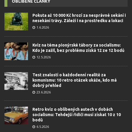
OBLÍBENÉ ČLÁNKY
Pokuta až 10 000 Kč hrozí za nesprávné sekání i
nesekání trávy. Záleží i na prostředku a lokaci
1.6.2026
Kvíz na téma pionýrské tábory za socialismu:
Kdo je zažil, bez problému získá 12 ze 12 bodů
12.5.2026
Test znalostí o každodenní realitě za
komunismu: 10 retro otázek ukáže, kdo má
dobrý přehled
23.6.2026
Retro kvíz o oblíbených autech v dobách
socialismu: Tehdejší řidiči musí získat 10 z 10
bodů
6.5.2026