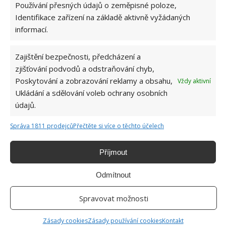
zájezdy, neboť zájem o to vidět a vyfotit si tento
Používání přesných údajů o zeměpisné poloze,
osamělý domek uprostřed nehostinné přírody na
Identifikace zařízení na základě aktivně vyžádaných
malém ostrůvku v Atlantském oceánu je stále velký.
informací.
Zajištění bezpečnosti, předcházení a
zjišťování podvodů a odstraňování chyb,
Poskytování a zobrazování reklamy a obsahu,
Vždy aktivní
Ukládání a sdělování voleb ochrany osobních
údajů.
Správa 1811 prodejců
Přečtěte si více o těchto účelech
Příjmout
Odmítnout
Spravovat možnosti
Zásady cookies
Zásady používání cookies
Kontakt