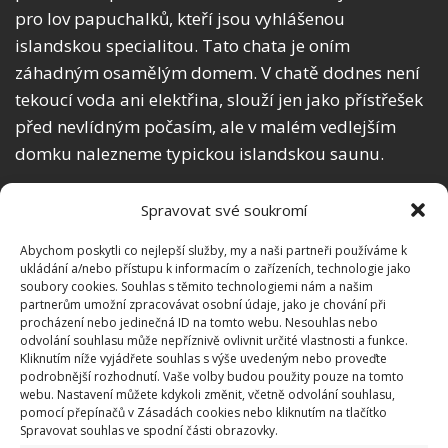
pro lov papuchalků, kteří jsou vyhlášenou
islandskou specialitou. Tato chata je oním
záhadným osamělým domem. V chatě dodnes není
tekoucí voda ani elektřina, slouží jen jako přístřešek
před nevlídným počasím, ale v malém vedlejším
domku nalezneme typickou islandskou saunu.
Spravovat své soukromí
Abychom poskytli co nejlepší služby, my a naši partneři používáme k
ukládání a/nebo přístupu k informacím o zařízeních, technologie jako
soubory cookies. Souhlas s těmito technologiemi nám a našim
partnerům umožní zpracovávat osobní údaje, jako je chování při
procházení nebo jedinečná ID na tomto webu. Nesouhlas nebo
odvolání souhlasu může nepříznivě ovlivnit určité vlastnosti a funkce.
Kliknutím níže vyjádřete souhlas s výše uvedeným nebo proveďte
podrobnější rozhodnutí. Vaše volby budou použity pouze na tomto
webu. Nastavení můžete kdykoli změnit, včetně odvolání souhlasu,
pomocí přepínačů v Zásadách cookies nebo kliknutím na tlačítko
Spravovat souhlas ve spodní části obrazovky.