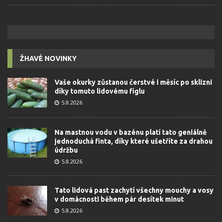
ŽHAVÉ NOVINKY
Vaše okurky zůstanou čerstvé i měsíc po sklizni
díky tomuto lidovému fíglu
5.8.2026
Na mastnou vodu v bazénu platí tato geniálně
jednoduchá finta, díky které ušetříte za drahou
údržbu
5.8.2026
Tato lidová past zachytí všechny mouchy a vosy
v domácnosti během pár desítek minut
5.8.2026