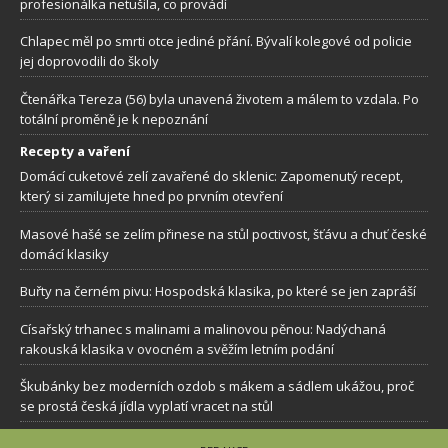
profesionálka netušila, co provádí
Chlapec měl po smrti otce jediné přání. Bývalí kolegové od policie
jej doprovodili do školy
Čtenářka Tereza (56) byla unavená životem a málem to vzdala. Po
totální proměně je k nepoznání
Recepty a vaření
Domácí cuketové zelí zavařené do sklenic: Zapomenutý recept,
který si zamilujete hned po prvním otevření
Masové hašé se zelím přinese na stůl poctivost, šťávu a chuť české
domácí klasiky
Buřty na černém pivu: Hospodská klasika, po které se jen zapráší
Císařský trhanec s malinami a malinovou pěnou: Nadýchaná
rakouská klasika v ovocném a svěžím letním podání
Škubánky bez moderních ozdob s mákem a sádlem ukážou, proč
se prostá česká jídla vyplatí vracet na stůl